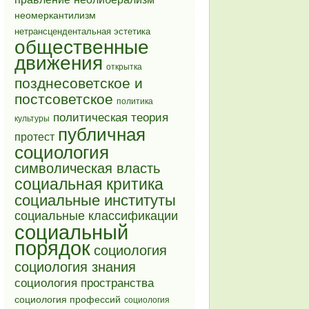
неомеркантилизм
нетрансцендентальная эстетика
общественные
движения
открытка
позднесоветское и
постсоветское
политика
политическая теория
культуры
публичная
протест
социология
символическая власть
социальная критика
социальные институты
социальные классификации
социальный
порядок
социология
социология знания
социология пространства
социология профессий
социология