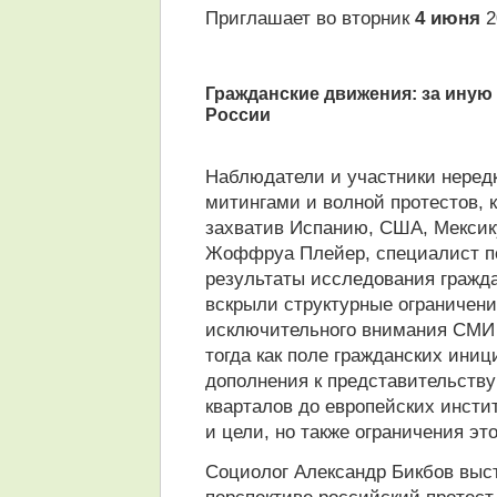
Приглашает во вторник
4 июня
2
Гражданские движения: за иную 
России
Наблюдатели и участники неред
митингами и волной протестов, к
захватив Испанию, США, Мексик
Жоффруа Плейер, специалист по
результаты исследования граждан
вскрыли структурные ограничени
исключительного внимания СМИ 
тогда как поле гражданских ини
дополнения к представительству
кварталов до европейских инсти
и цели, но также ограничения эт
Социолог Александр Бикбов выст
перспективе российский протест