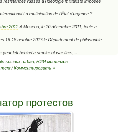
s résistances russes à l'idéologie militariste imposée
ternational La routinisation de l’État d’urgence ?
mbre 2011
A Moscou, le 10 décembre 2011, toute a
es 16-18 octobre 2013 le Département de philosophie,
c year left behind a smoke of war fires,...
s sociaux
,
urban
,
НИИ митингов
mment / Комментировать »
атор протестов