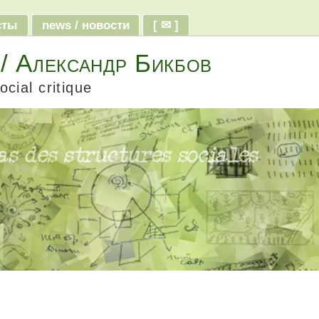
ксты
news / новости
[ ✉ ]
 / Александр Бикбов
ocial critique