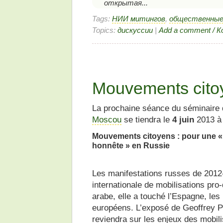
открытая...
Tags:
НИИ митингов
,
общественные
Topics:
дискуссии
|
Add a comment / 
Mouvements citoy
La prochaine séance du séminaire 
Moscou
se tiendra le
4 juin
2013 à
Mouvements citoyens : pour une « 
honnête » en Russie
Les manifestations russes de 2012
internationale de mobilisations pr
arabe, elle a touché l’Espagne, le
européens. L’exposé de Geoffrey Pl
reviendra sur les enjeux des mobil