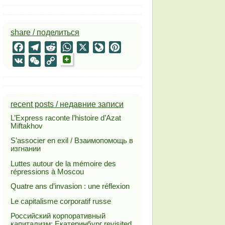
share / поделиться
Facebook
Telegram
Reddit
WhatsApp
X
LiveJournal
Pinterest
VK
WeChat
Copy
Link
recent posts / недавние записи
L’Express raconte l’histoire d’Azat
Miftakhov
S’associer en exil / Взаимопомощь в
изгнании
Luttes autour de la mémoire des
répressions à Moscou
Quatre ans d’invasion : une réflexion
Le capitalisme corporatif russe
Российский корпоративный
капитализм: Екатеринбург revisited