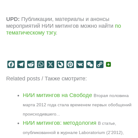
UPD:
Публикации, материалы и анонсы
мероприятий НИИ митингов можно найти
по
тематическому тэгу
.
F
T
R
W
X
L
P
V
W
C
a
e
e
h
i
i
K
e
o
Related posts / Также смотрите:
c
l
d
a
v
n
C
p
e
e
d
t
e
t
h
y
b
g
i
s
J
e
a
L
НИИ митингов на Свободе
Вторая половина
o
r
t
A
o
r
t
i
марта 2012 года стала временем первых обобщений
o
a
p
u
e
n
происходившего...
k
m
p
r
s
k
НИИ митингов: методология
В статье,
n
t
a
опубликованной в журнале Laboratorium (2’2012),