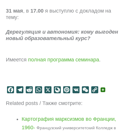
31 мая
, в
17.00
я выступлю с докладом на
тему:
Дерегуляция и автономия: кому выгоден
новый образовательный курс?
Имеется
полная программа семинара
.
F
T
R
W
X
L
P
V
W
C
a
e
e
h
i
i
K
e
o
Related posts / Также смотрите:
c
l
d
a
v
n
C
p
e
e
d
t
e
t
h
y
b
g
i
s
J
e
a
L
Картография марксизмов во Франции,
o
r
t
A
o
r
t
i
1960-
Французский университетский Колледж в