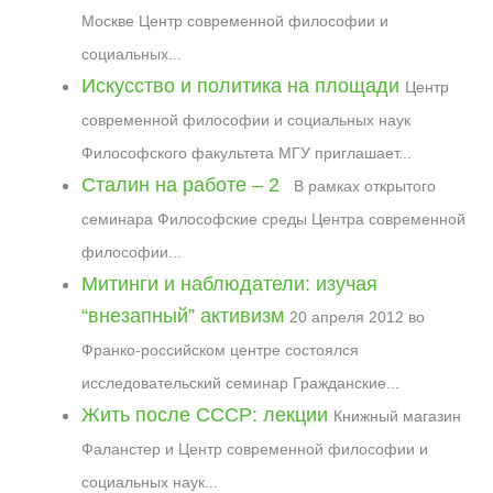
o
a
p
u
e
n
Москве Центр современной философии и
k
m
p
r
s
k
социальных...
n
t
a
Искусство и политика на площади
Центр
l
современной философии и социальных наук
Философского факультета МГУ приглашает...
Сталин на работе – 2
В рамках открытого
семинара Философские среды Центра современной
философии...
Митинги и наблюдатели: изучая
“внезапный” активизм
20 апреля 2012 во
Франко-российском центре состоялся
исследовательский семинар Гражданские...
Жить после СССР: лекции
Книжный магазин
Фаланстер и Центр современной философии и
социальных наук...