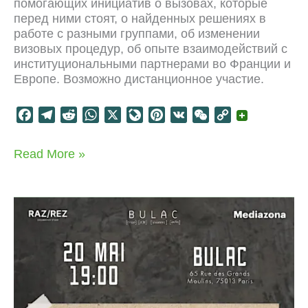
помогающих инициатив о вызовах, которые
перед ними стоят, о найденных решениях в
работе с разными группами, об изменении
визовых процедур, об опыте взаимодействий с
институциональными партнерами во Франции и
Европе. Возможно дистанционное участие.
F
T
R
W
X
L
P
V
W
C
a
e
e
h
i
i
K
e
o
c
l
d
a
v
n
C
p
S’associer
Read More »
e
e
d
t
e
t
h
y
en
b
g
i
s
J
e
a
L
exil
o
r
t
A
o
r
t
i
/
Взаимопомощь
o
a
p
u
e
n
в
k
m
p
r
s
k
изгнании
n
t
a
l