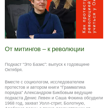
От митингов – к революции
Подкаст “Это Базис”: выпуск к годовщине
Октября.
Вместе с социологом, исследователем
протестов и автором книги “Грамматика
порядка” Александром Бикбовым ведущие
подкаста Денис Левен и Саша Фокина обсудили
1968 год, захват Уолл-стрит, Болотную,