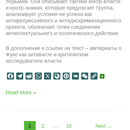
тюрьмам. Она описывает тактики контр-власти
и контр-знания, которые предлагает Группа,
анализирует условия ее успеха как
антирепрессивного и антидискриминационного
проекта, обозначает точки соединения
интеллектуального и политического действия.
В дополнение к ссылке на текст – материалы о
Фуко как активисте и критическом
исследователе власти.
F
T
R
W
X
L
P
V
W
C
a
e
e
h
i
i
K
e
o
c
l
d
a
v
n
C
p
Фуко
Read More »
e
e
d
t
e
t
h
y
и
b
g
i
s
J
e
a
L
Группа
o
r
t
A
o
r
t
i
информации
по
o
a
p
u
e
n
тюрьмам
k
m
p
r
s
k
1
2
…
10
Next
→