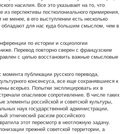
ского насилия. Все это указывает на то, что
же из перспективы постколониального примирения,
м не менее, в его выступлении есть несколько
я обладают для нас куда большим смыслом, чем в
онференции по истории и социологии
ниже. Перевод повторно сверен с французским
правлен с целью восстановить важные смысловые
с момента публикации русского перевода,
культурного консенсуса, все еще сохранявшиеся к
рены всерьез. Попытки эксплицировать их в
стречали опасливое сопротивление. В числе таких
ые элементы российской и советской культуры,
альных наук государственной администрации,
ный этнический расизм российского
евратила этот пересмотр в неотложную задачу.
лонизации прежней советской территории, а