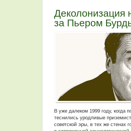
Деколонизация н
за Пьером Бурд
В уже далеком 1999 году, когда
теснились уродливые приземист
советской эры, в тех же стенах г
в современной социологической