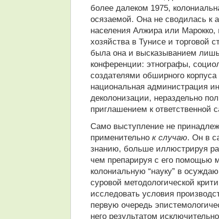
более далеком 1975, колониальн
осязаемой. Она не сводилась к
населения Алжира или Марокко, 
хозяйства в Тунисе и торговой 
была она и высказыванием лишь 
конференции: этнографы, социо
создателями обширного корпуса 
национальная администрация ин
деколонизации, нераздельно пол
приглашением к ответственной 
Само выступление не принадлеж
применительно
к случаю
. Он в 
знанию, больше иллюстрируя раб
чем препарируя с его помощью 
колониальную “науку” в осуждаю
суровой методологической критик
исследовать условия производст
первую очередь эпистемологичес
него результатом исключительно