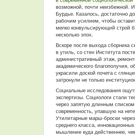
возможной, почти неизбежной. 
Бурдье. Казалось, достаточно д
рабочим усилием, чтобы остави
мелко конвульсирующий строй б
несколько эпох.
Вскоре после выхода сборника 
в утиль, со стен Института пос
административный этаж, ремонто
академического благополучия, о
украсили доской почета с глян
затронули не только институцио
Социальные исследования ощути
экспертизы. Социологи стали те
через запятую длинным списком
современность, упавшую на не
Утилитарные марш-броски через 
среднего класса, инновационны
мышление куда действеннее, че