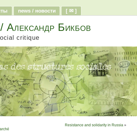
ксты
news / новости
[ ✉ ]
 / Александр Бикбов
ocial critique
Resistance and solidarity in Russia
»
marché