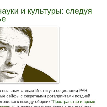
ауки и культуры: следуя
ье
 по пыльным стенам Института социологии РАН
ые сейфы с секретными ротапринтами поздней
отовился к выходу сборник “
Пространство и время
 теории
“. Интеллектуальная революция грезилась