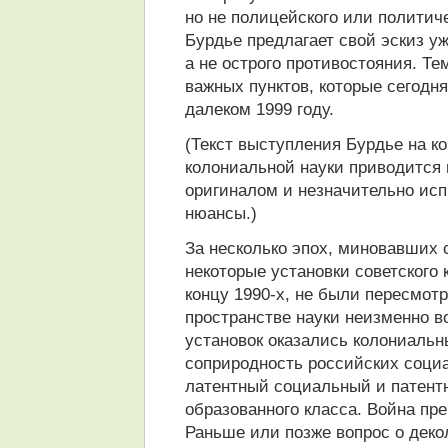
но не полицейского или политиче
Бурдье предлагает свой эскиз у
а не острого противостояния. Те
важных пунктов, которые сегодн
далеком 1999 году.
(Текст выступления Бурдье на к
колониальной науки приводится 
оригиналом и незначительно ис
нюансы.)
За несколько эпох, миновавших 
некоторые установки советского 
концу 1990-х, не были пересмот
пространстве науки неизменно в
установок оказались колониальн
соприродность российских соци
латентный социальный и патент
образованного класса. Война пр
Раньше или позже вопрос о деко