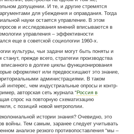
льном допущении. И те, и другие стремятся
аргументами для убеждения и оправдания. Тогда
иальной науки остается управление. В этом
просов и исследования мнений вписываются в
темологии управления – эффективности
ался еще в советской социологии 1960-х.
гии культуры, чьи задачи могут быть поняты и
 станут, прежде всего, стратегии производства
, вписанного в долгие циклы функционирования
торые оформляют или предвосхищают это знание,
ерриториальными администрациями. В таком
ный интерес, чем индустриальные опросы и контр-
ример, авторская сеть журнала “
Россия в
ющая спрос на повторную схематизацию
мля, с позиций новой метрополии.
еколониальной истории знания? Очевидно, это
в войны. Тем самым, заранее следует учитывать
енном анализе резкого противопоставления “мы –