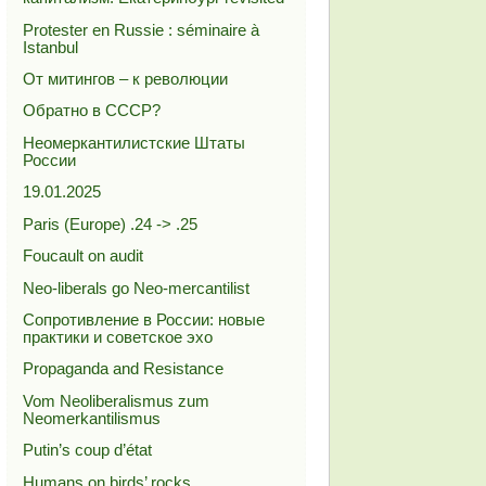
Protester en Russie : séminaire à
Istanbul
От митингов – к революции
Обратно в СССР?
Неомеркантилистские Штаты
России
19.01.2025
Paris (Europe) .24 -> .25
Foucault on audit
Neo-liberals go Neo-mercantilist
Сопротивление в России: новые
практики и советское эхо
Propaganda and Resistance
Vom Neoliberalismus zum
Neomerkantilismus
Putin’s coup d’état
Humans on birds’ rocks