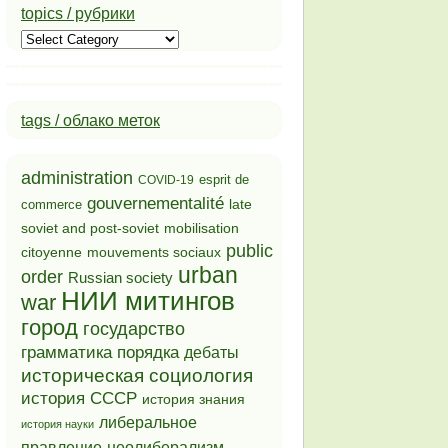
topics / рубрики
topics
/
рубрики
tags / облако меток
administration
esprit de
COVID-19
gouvernementalité
late
commerce
soviet and post-soviet
mobilisation
public
mouvements sociaux
citoyenne
urban
order
Russian society
НИИ митингов
war
город
государство
грамматика порядка
дебаты
историческая социология
история СССР
история знания
либеральное
история науки
неолиберализм
правление