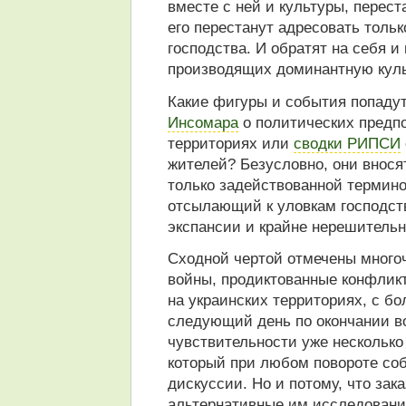
вместе с ней и культуры, перес
его перестанут адресовать тольк
господства. И обратят на себя и
производящих доминантную куль
Какие фигуры и события попадут
Инсомара
о политических предпо
территориях или
сводки РИПСИ
жителей? Безусловно, они внося
только задействованной термино
отсылающий к уловкам господст
экспансии и крайне нерешитель
Сходной чертой отмечены много
войны, продиктованные конфлик
на украинских территориях, с б
следующий день по окончании во
чувствительности уже несколько
который при любом повороте со
дискуссии. Но и потому, что зак
альтернативные им исследования