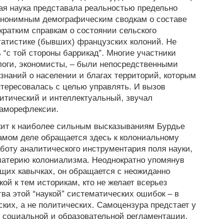
ая наука представала реальностью предельно
 анонимным демографическим сводкам о составе
кратким справкам о состоянии сельского
статистике (бывших) французских колоний. Не
“с той стороны баррикад”. Многие участники
логи, экономисты, – были непосредственными
знаний о населении и благах территорий, которым
тересовалась с целью управлять. И вызов
итический и интеллектуальный, звучал
саморефлексии.
ит к наиболее сильным высказываниям Бурдье
самом деле обращается здесь к колониальному
оту аналитического инструментария поля науки,
материю колониализма. Неоднократно упомянув
щих кавычках, он обращается с неожиданно
ой к тем историкам, кто не желает всерьез
ва этой “наукой” систематических ошибок – в
ких, а не политических. Самоцензура предстает у
 социальной и образовательной регламентации,