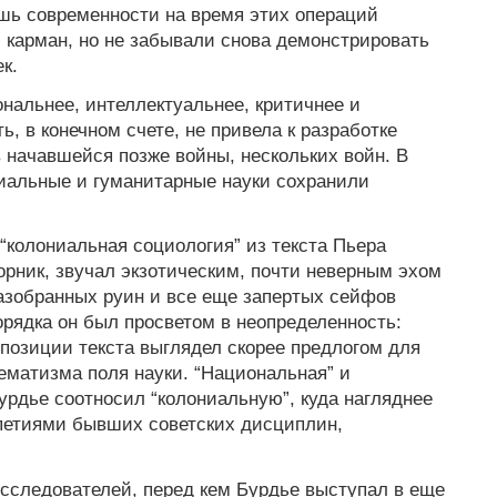
ь современности на время этих операций
 карман, но не забывали снова демонстрировать
к.
альнее, интеллектуальнее, критичнее и
ь, в конечном счете, не привела к разработке
 начавшейся позже войны, нескольких войн. В
иальные и гуманитарные науки сохранили
“колониальная социология” из текста Пьера
орник, звучал экзотическим, почти неверным эхом
азобранных руин и все еще запертых сейфов
орядка он был просветом в неопределенность:
мпозиции текста выглядел скорее предлогом для
матизма поля науки. “Национальная” и
Бурдье соотносил “колониальную”, куда нагляднее
петиями бывших советских дисциплин,
 исследователей, перед кем Бурдье выступал в еще