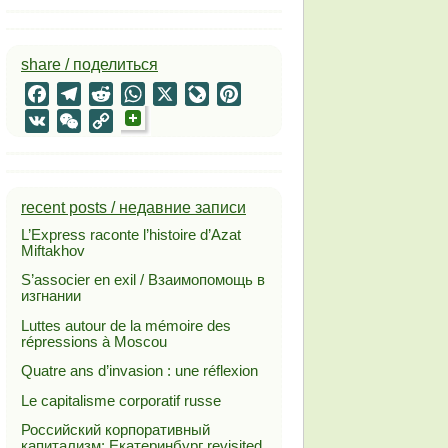
share / поделиться
Facebook
Telegram
Reddit
WhatsApp
X
LiveJournal
Pinterest
VK
WeChat
Copy
Link
recent posts / недавние записи
L’Express raconte l’histoire d’Azat
Miftakhov
S’associer en exil / Взаимопомощь в
изгнании
Luttes autour de la mémoire des
répressions à Moscou
Quatre ans d’invasion : une réflexion
Le capitalisme corporatif russe
Российский корпоративный
капитализм: Екатеринбург revisited