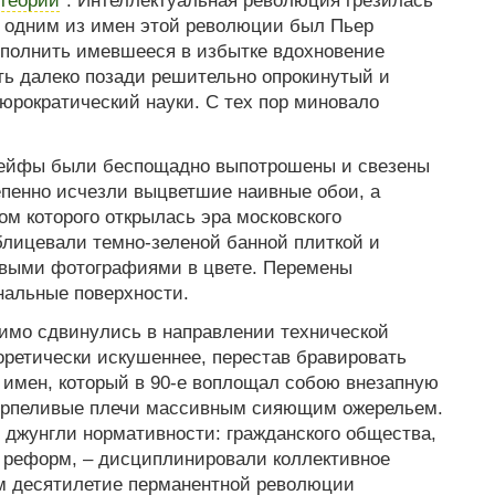
И одним из имен этой революции был Пьер
ополнить имевшееся в избытке вдохновение
ть далеко позади решительно опрокинутый и
юрократический науки. С тех пор миновало
сейфы были беспощадно выпотрошены и свезены
тепенно исчезли выцветшие наивные обои, а
м которого открылась эра московского
блицевали темно-зеленой банной плиткой и
цевыми фотографиями в цвете. Перемены
нальные поверхности.
мо сдвинулись в направлении технической
оретически искушеннее, перестав бравировать
 имен, который в 90-е воплощал собою внезапную
терпеливые плечи массивным сияющим ожерельем.
джунгли нормативности: гражданского общества,
х реформ, – дисциплинировали коллективное
м десятилетие перманентной революции