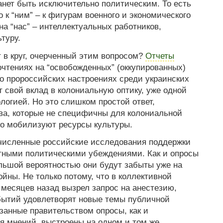
танет быть исключительно политическим. То есть
о к “ним” – к фигурам военного и экономического
 на “нас” – интеллектуальных работников,
туру.
 в круг, очерченный этим вопросом?
Отчеты
чтениях на “освобожденных” (оккупированных)
о пророссийских настроениях среди украинских
т свой вклад в колониальную оптику, уже одной
логией. Но это слишком простой ответ,
ва, которые не специфичны для колониальной
но мобилизуют ресурсы культуры.
численные российские исследования поддержки
тными политическими убеждениями. Как и опросы
ольшой вероятностью они будут забыты уже на
йны. Не только потому, что в коллективной
 месяцев назад вызрел запрос на анестезию,
бытий удовлетворят новые темы публичной
азанные правительством опросы, как и
 мнений, выстроены на одном и том же,