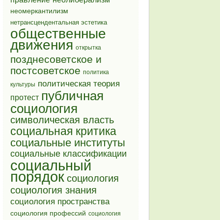
неомеркантилизм
нетрансцендентальная эстетика
общественные
движения
открытка
позднесоветское и
постсоветское
политика
политическая теория
культуры
публичная
протест
социология
символическая власть
социальная критика
социальные институты
социальные классификации
социальный
порядок
социология
социология знания
социология пространства
социология профессий
социология