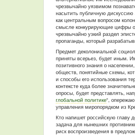
чрезвычайно уязвимом познавате
насытить публичную дискуссию 
как центральным вопросом колон
смысле конкурирующие цифры о
чрезвычайно узкий раздел эпис
пропаганды, который разрабатыв
Предмет деколониальной социоло
приняты всерьез, будет иным. Им
позитивного знания о населении
обществ, понятийные схемы, ко
и способы его использования т
контексте куда более значитель
опросы, будет представлять, нап
глобальной политике
“, опережа
управления миропорядком из Кре
Кто напишет российскую главу д
задача для нынешних противнико
риск воспроизведения в предлож