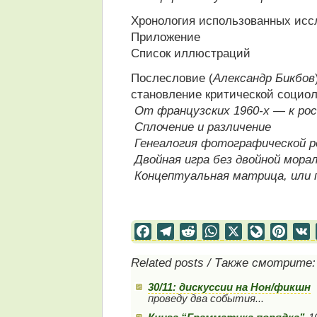
Хронология использованных исс
Приложение
Список иллюстраций
Послесловие (
Александр Бикбов
становление критической социол
От французских 1960-х — к рос
Сплочение и различение
Генеалогия фотографической р
Двойная игра без двойной мора
Концептуальная матрица, или 
Facebook
Telegram
Reddit
WhatsApp
X
LiveJourn
Pinter
Related posts / Также смотрите:
30/11: дискуссии на Нон/фикшн
проведу два события...