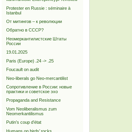
Protester en Russie : séminaire à
Istanbul
От митингов – к революции
Обратно в СССР?
Неомеркантилистские Штаты
России
19.01.2025
Paris (Europe) .24 -> .25
Foucault on audit
Neo-liberals go Neo-mercantilist
Сопротивление в России: новые
практики и советское эхо
Propaganda and Resistance
Vom Neoliberalismus zum
Neomerkantilismus
Putin’s coup d’état
Humans on birds’ rocks