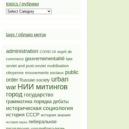
topics / рубрики
topics
/
рубрики
tags / облако меток
administration
esprit de
COVID-19
gouvernementalité
late
commerce
soviet and post-soviet
mobilisation
public
mouvements sociaux
citoyenne
urban
order
Russian society
НИИ митингов
war
город
государство
грамматика порядка
дебаты
историческая социология
история СССР
история знания
либеральное
история науки
неолиберализм
правление