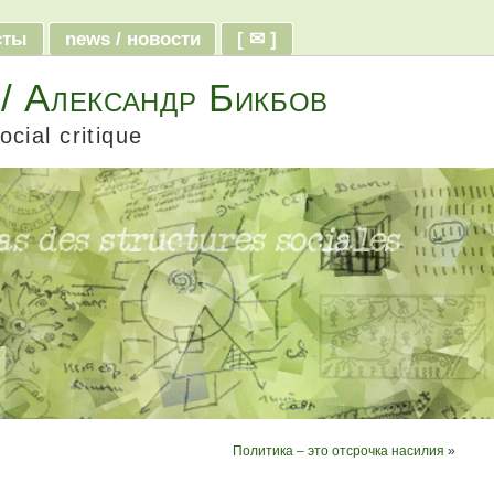
ксты
news / новости
[ ✉ ]
 / Александр Бикбов
ocial critique
Политика – это отсрочка насилия
»