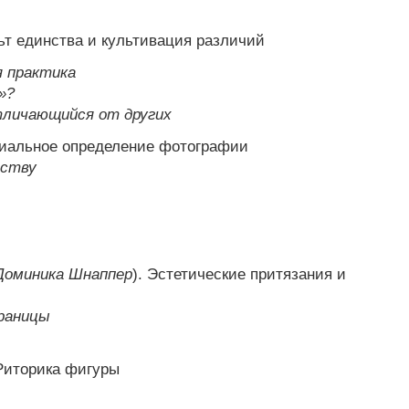
льт единства и культивация различий
я практика
»?
тличающийся от других
циальное определение фотографии
сству
Доминика Шнаппер
). Эстетические притязания и
раницы
 Риторика фигуры