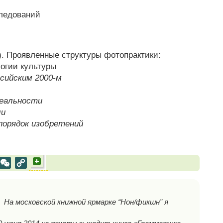
ледований
). Проявленные структуры фотопрактики:
огии культуры
сийским 2000-м
еальности
ли
порядок изобретений
al
est
VK
WeChat
Copy
Link
На московской книжной ярмарке “Нон/фикшн” я