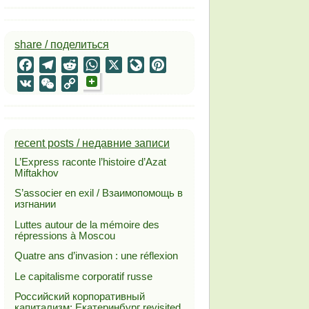
share / поделиться
Facebook
Telegram
Reddit
WhatsApp
X
LiveJournal
Pinterest
VK
WeChat
Copy
Link
recent posts / недавние записи
L’Express raconte l’histoire d’Azat
Miftakhov
S’associer en exil / Взаимопомощь в
изгнании
Luttes autour de la mémoire des
répressions à Moscou
Quatre ans d’invasion : une réflexion
Le capitalisme corporatif russe
Российский корпоративный
капитализм: Екатеринбург revisited