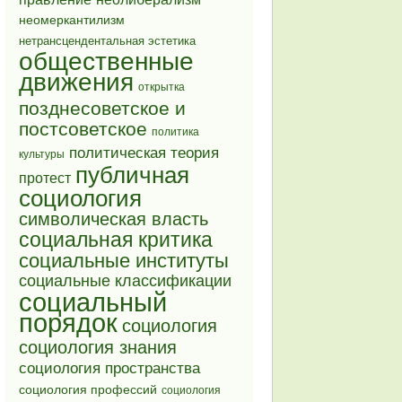
неомеркантилизм
нетрансцендентальная эстетика
общественные
движения
открытка
позднесоветское и
постсоветское
политика
политическая теория
культуры
публичная
протест
социология
символическая власть
социальная критика
социальные институты
социальные классификации
социальный
порядок
социология
социология знания
социология пространства
социология профессий
социология