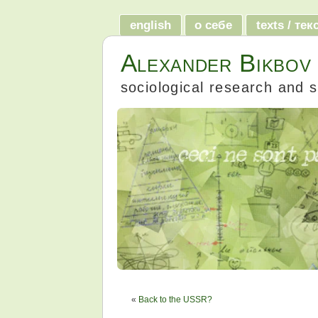
english
о себе
texts / те
Alexander Bikbov
sociological research and s
«
Back to the USSR?