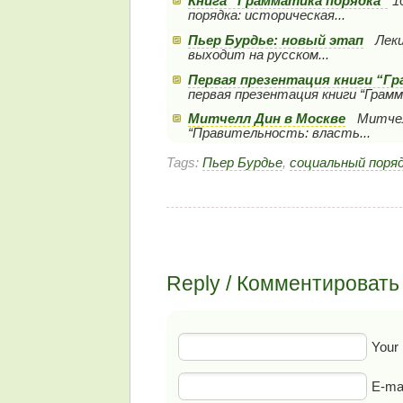
Книга “Грамматика порядка”
1
порядка: историческая...
Пьер Бурдье: новый этап
Лекц
выходит на русском...
Первая презентация книги “Гр
первая презентация книги “Грамма
Митчелл Дин в Москве
Митчелл
“Правительность: власть...
Tags:
Пьер Бурдье
,
социальный поря
Reply / Комментировать
Your
E-mai