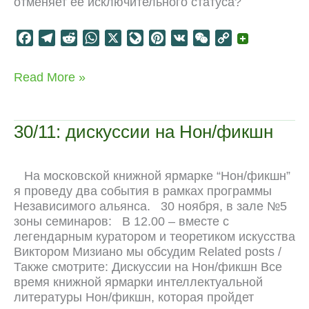
отменяет ее исключительного статуса?
F
T
R
W
X
L
P
V
W
C
a
e
e
h
i
i
K
e
o
c
l
d
a
v
n
C
p
Естественный
Read More »
e
e
d
t
e
t
h
y
интеллект
b
g
i
s
J
e
a
L
o
r
t
A
o
r
t
i
30/11: дискуссии на Нон/фикшн
o
a
p
u
e
n
k
m
p
r
s
k
n
t
На московской книжной ярмарке “Нон/фикшн”
a
я проведу два события в рамках программы
l
Независимого альянса. 30 ноября, в зале №5
зоны семинаров: В 12.00 – вместе с
легендарным куратором и теоретиком искусства
Виктором Мизиано мы обсудим Related posts /
Также смотрите: Дискуссии на Нон/фикшн Все
время книжной ярмарки интеллектуальной
литературы Нон/фикшн, которая пройдет