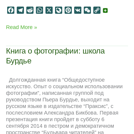
F
T
R
W
X
L
P
V
W
C
a
e
e
h
i
i
K
e
o
c
l
d
a
v
n
C
p
30/11:
Read More »
e
e
d
t
e
t
h
y
дискуссии
b
g
i
s
J
e
a
L
на
o
r
t
A
o
r
t
i
Нон/
Книга о фотографии: школа
фикшн
o
a
p
u
e
n
Бурдье
k
m
p
r
s
k
n
t
a
Долгожданная книга “Общедоступное
l
искусство. Опыт о социальном использовании
фотографии”, написанная группой под
руководством Пьера Бурдье, выходит на
русском языке в издательстве “Праксис”, с
послесловием Александра Бикбова. Первая
презентация книги пройдет в субботу 6
сентября 2014 в пестром и демократичном
пространстве “Бульвара читателей” на