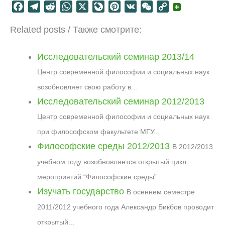
F
T
R
W
X
L
P
V
W
C
a
e
e
h
i
i
K
e
o
Related posts / Также смотрите:
c
l
d
a
v
n
C
p
e
e
d
t
e
t
h
y
b
g
i
s
J
e
a
L
Исследовательский семинар 2013/14
o
r
t
A
o
r
t
i
Центр современной философии и социальных наук
o
a
p
u
e
n
возобновляет свою работу в...
k
m
p
r
s
k
Исследовательский семинар 2012/2013
n
t
a
Центр современной философии и социальных наук
l
при философском факультете МГУ...
Философские среды 2012/2013
В 2012/2013
учебном году возобновляется открытый цикл
мероприятий “Философские среды”...
Изучать государство
В осеннем семестре
2011/2012 учебного года Александр Бикбов проводит
открытый...