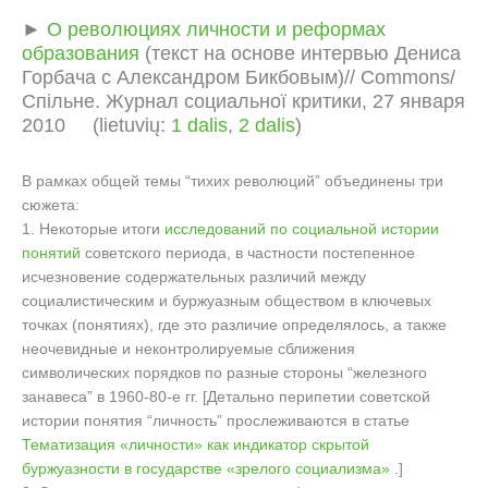
►
О революциях личности и реформах
образования
(текст на основе интервью Дениса
Горбача с Александром Бикбовым)// Commons/
Спільне. Журнал социальної критики, 27 января
2010 (lietuvių:
1 dalis
,
2 dalis
)
В рамках общей темы “тихих революций” объединены три
сюжета:
1. Некоторые итоги
исследований по социальной истории
понятий
советского периода, в частности постепенное
исчезновение содержательных различий между
социалистическим и буржуазным обществом в ключевых
точках (понятиях), где это различие определялось, а также
неочевидные и неконтролируемые сближения
символических порядков по разные стороны “железного
занавеса” в 1960-80-е гг. [Детально перипетии советской
истории понятия “личность” прослеживаются в статье
Тематизация «личности» как индикатор скрытой
буржуазности в государстве «зрелого социализма»
.]