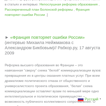
в статьях и интервью:
Непослушная реформа образования
,
Рассекреченный план Болонской реформы
,
Франция
повторяет ошибки России
.]
►
«Франция повторяет ошибки России»
(интервью Михаила Нейжмакова с
Александром Бикбовым)// Рабкор.ру, 17 августа
2009
Реформа высшего образования во Франции – это
навязанная “сверху” схема “белой” коммерциализации вузов:
превращения их в центры оказания платных услуг. При всем
драматизме политического отказа от общественного и
универсалистского проекта образования, “белая” схема
коммерциализации оставляет вузам по меньшей мере одно
интеллектуальное и политическое преимущество –
Русский
▼
возможность публичного коллективного сопротивления. О