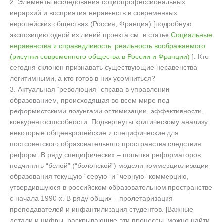
2. Элементы исследования социопрофессиональных
иерархий и восприятия неравенств в современных
европейских обществах (Россия, Франция) [подробную
экспозицию одной из линий проекта см. в статье
Социальные
неравенства и справедливость: реальность воображаемого
(рисунки современного общества в России и Франции)
]. Кто
сегодня склонен признавать существующие неравенства
легитимными, а кто готов в них усомниться?
3. Актуальная “революция” справа в управлении
образованием, происходящая во всем мире под
реформистскими лозунгами оптимизации, эффективности,
конкурентоспособности. Подвергнуты критическому анализу
некоторые общеевропейские и специфические для
постсоветского образовательного пространства следствия
реформ. В ряду специфических – попытка реформаторов
подчинить “белой” (“болонской”) модели коммерциализации
образования текущую “серую” и “черную” коммерцию,
утвердившуюся в российском образовательном пространстве
с начала 1990-х. В ряду общих – пролетаризация
преподавателей и инфантилизация студентов. [Важные
детали и цифры, раскрывающие эти процессы, можно найти