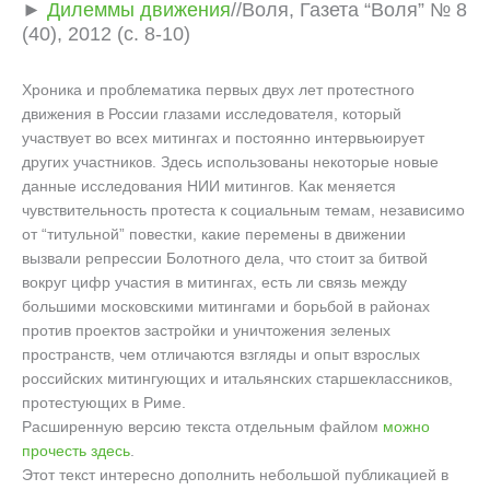
►
Дилеммы движения
//Воля, Газета “Воля” № 8
(40), 2012 (с. 8-10)
Хроника и проблематика первых двух лет протестного
движения в России глазами исследователя, который
участвует во всех митингах и постоянно интервьюирует
других участников. Здесь использованы некоторые новые
данные исследования НИИ митингов. Как меняется
чувствительность протеста к социальным темам, независимо
от “титульной” повестки, какие перемены в движении
вызвали репрессии Болотного дела, что стоит за битвой
вокруг цифр участия в митингах, есть ли связь между
большими московскими митингами и борьбой в районах
против проектов застройки и уничтожения зеленых
пространств, чем отличаются взгляды и опыт взрослых
российских митингующих и итальянских старшеклассников,
протестующих в Риме.
Расширенную версию текста отдельным файлом
можно
прочесть здесь
.
Этот текст интересно дополнить небольшой публикацией в