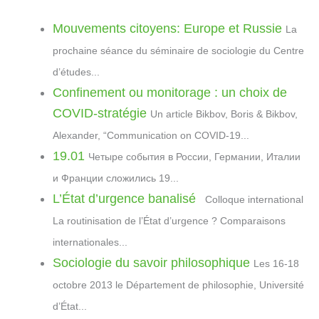
e
e
d
t
e
t
h
y
b
g
i
s
J
e
a
L
Mouvements citoyens: Europe et Russie
La
o
r
t
A
o
r
t
i
prochaine séance du séminaire de sociologie du Centre
o
a
p
u
e
n
d’études...
k
m
p
r
s
k
Confinement ou monitorage : un choix de
n
t
a
COVID-stratégie
Un article Bikbov, Boris & Bikbov,
l
Alexander, “Communication on COVID-19...
19.01
Четыре события в России, Германии, Италии
и Франции сложились 19...
L’État d’urgence banalisé
Colloque international
La routinisation de l’État d’urgence ? Comparaisons
internationales...
Sociologie du savoir philosophique
Les 16-18
octobre 2013 le Département de philosophie, Université
d’État...