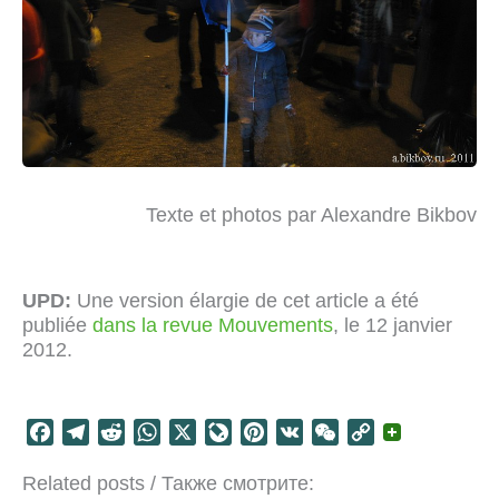
Texte et photos par Alexandre Bikbov
UPD:
Une version élargie de cet article a été
publiée
dans la revue Mouvements
, le 12 janvier
2012.
F
T
R
W
X
L
P
V
W
C
a
e
e
h
i
i
K
e
o
Related posts / Также смотрите:
c
l
d
a
v
n
C
p