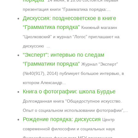
o
a
p
u
e
n
презентация книги “Грамматика порядка:...
k
m
p
r
s
k
Дискуссия: позднесоветское в книге
n
t
a
“Грамматика порядка”
Книжный магазин
l
“Циолковский” и журнал “Логос” приглашают на
дискуссию ...
“Эксперт”: интервью по следам
“Грамматики порядка”
Журнал “Эксперт”
(№40(917), 2014) публикует большое интервью, в
котором Александр...
Книга о фотографии: школа Бурдье
Долгожданная книга “Общедоступное искусство.
Опыт о социальном использовании фотографии”,...
Рождение порядка: дискуссия
Центр
современной философии и социальных наук
Философского факультета МГУ приглашает...