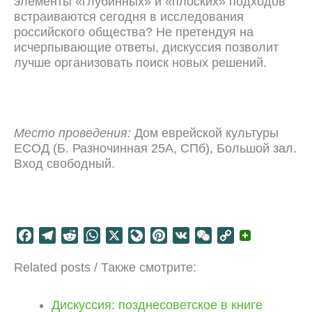
элементы «глубинных» и «плоских» подходов
встраиваются сегодня в исследования
российского общества? Не претендуя на
исчерпывающие ответы, дискуссия позволит
лучше организовать поиск новых решений.
Место проведения:
Дом еврейской культуры
ЕСОД (Б. Разночинная 25А, СПб), Большой зал.
Вход свободный.
F
T
R
W
X
L
P
V
W
C
a
e
e
h
i
i
K
e
o
Related posts / Также смотрите:
c
l
d
a
v
n
C
p
e
e
d
t
e
t
h
y
b
g
i
s
J
e
a
L
Дискуссия: позднесоветское в книге