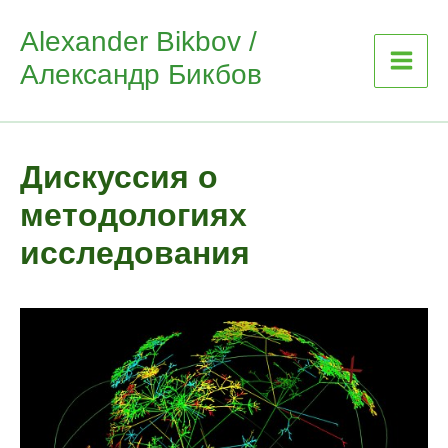
Skip
Alexander Bikbov /
to
Александр Бикбов
content
Дискуссия о
методологиях
исследования