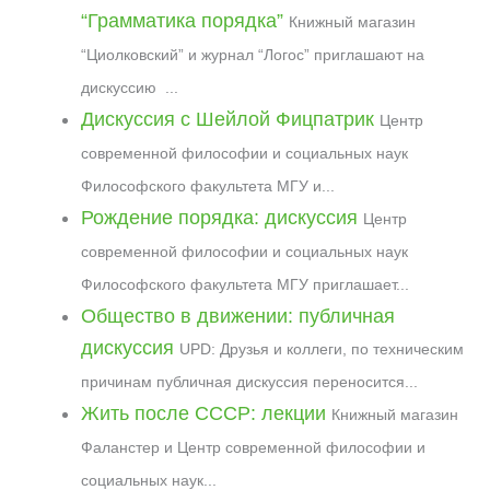
o
r
t
A
o
r
t
i
“Грамматика порядка”
Книжный магазин
o
a
p
u
e
n
“Циолковский” и журнал “Логос” приглашают на
k
m
p
r
s
k
дискуссию ...
n
t
a
Дискуссия с Шейлой Фицпатрик
Центр
l
современной философии и социальных наук
Философского факультета МГУ и...
Рождение порядка: дискуссия
Центр
современной философии и социальных наук
Философского факультета МГУ приглашает...
Общество в движении: публичная
дискуссия
UPD: Друзья и коллеги, по техническим
причинам публичная дискуссия переносится...
Жить после СССР: лекции
Книжный магазин
Фаланстер и Центр современной философии и
социальных наук...