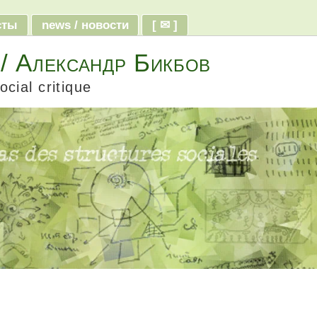
ксты
news / новости
[ ✉ ]
 / Александр Бикбов
ocial critique