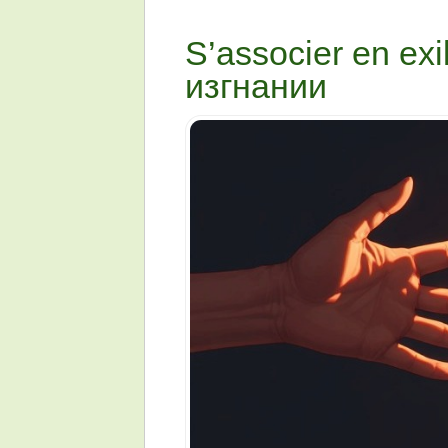
S’associer en ex
изгнании