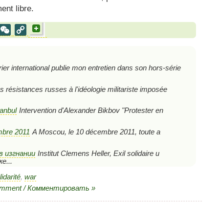
ent libre.
al
est
VK
WeChat
Copy
Link
ier international publie mon entretien dans son hors-série
s résistances russes à l'idéologie militariste imposée
tanbul
Intervention d'Alexander Bikbov "Protester en
mbre 2011
A Moscou, le 10 décembre 2011, toute a
 в изгнании
Institut Clemens Heller, Exil solidaire и
е...
lidarité
,
war
omment / Комментировать »