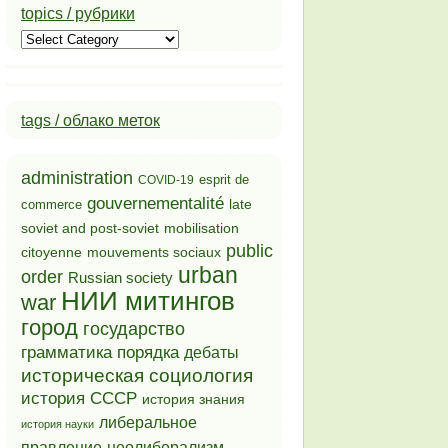
topics / рубрики
topics
/
рубрики
tags / облако меток
administration
esprit de
COVID-19
gouvernementalité
late
commerce
soviet and post-soviet
mobilisation
public
mouvements sociaux
citoyenne
urban
order
Russian society
НИИ митингов
war
город
государство
грамматика порядка
дебаты
историческая социология
история СССР
история знания
либеральное
история науки
неолиберализм
правление