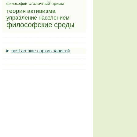
столичный прием
философии
теория активизма
управление населением
философские среды
post archive / архив записей