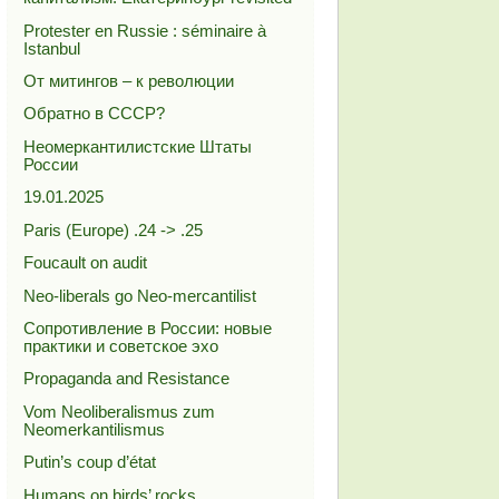
Protester en Russie : séminaire à
Istanbul
От митингов – к революции
Обратно в СССР?
Неомеркантилистские Штаты
России
19.01.2025
Paris (Europe) .24 -> .25
Foucault on audit
Neo-liberals go Neo-mercantilist
Сопротивление в России: новые
практики и советское эхо
Propaganda and Resistance
Vom Neoliberalismus zum
Neomerkantilismus
Putin’s coup d’état
Humans on birds’ rocks