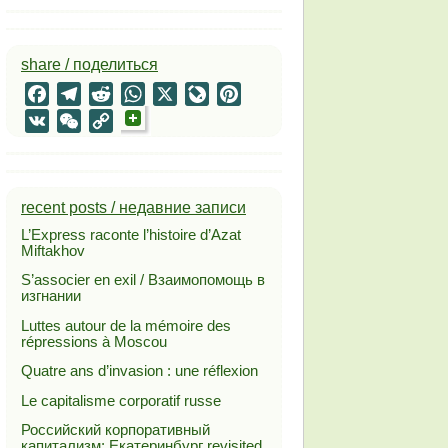
share / поделиться
Facebook
Telegram
Reddit
WhatsApp
X
LiveJournal
Pinterest
VK
WeChat
Copy
Link
recent posts / недавние записи
L’Express raconte l’histoire d’Azat
Miftakhov
S’associer en exil / Взаимопомощь в
изгнании
Luttes autour de la mémoire des
répressions à Moscou
Quatre ans d’invasion : une réflexion
Le capitalisme corporatif russe
Российский корпоративный
капитализм: Екатеринбург revisited