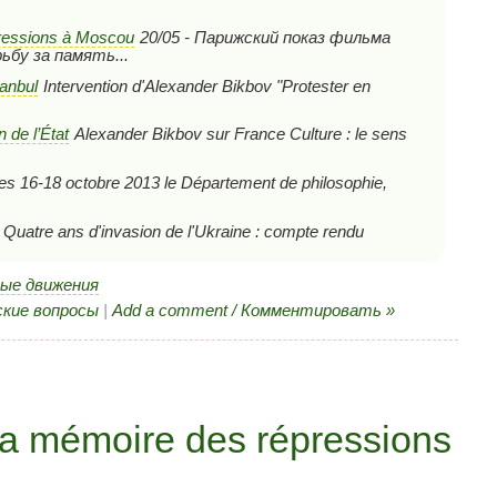
pressions à Moscou
20/05 - Парижский показ фильма
бу за память...
tanbul
Intervention d'Alexander Bikbov "Protester en
n de l’État
Alexander Bikbov sur France Culture : le sens
es 16-18 octobre 2013 le Département de philosophie,
Quatre ans d'invasion de l'Ukraine : compte rendu
ые движения
кие вопросы
|
Add a comment / Комментировать »
 la mémoire des répressions