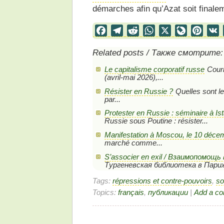
démarches afin qu’Azat soit finalem
Facebook
Telegram
Reddit
WhatsApp
X
LiveJourn
Pinter
Related posts / Также смотрите:
Le capitalisme corporatif russe
Courr
(avril-mai 2026),...
Résister en Russie ?
Quelles sont le
par...
Protester en Russie : séminaire à Is
Russie sous Poutine : résister...
Manifestation à Moscou, le 10 déce
marché comme...
S’associer en exil / Взаимопомощь
Тургеневская библиотека в Париж
Tags:
répressions et contre-pouvoirs
,
so
Topics:
français
,
публикации
|
Add a c