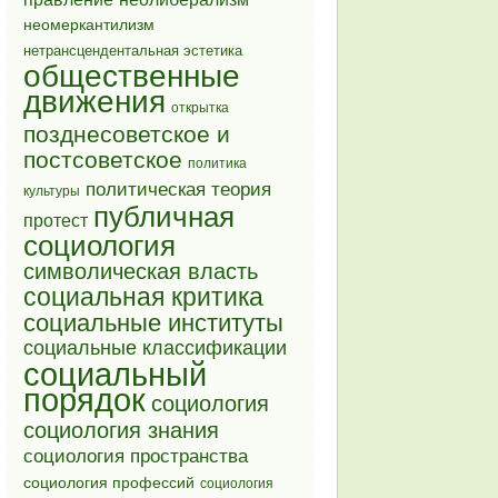
неомеркантилизм
нетрансцендентальная эстетика
общественные
движения
открытка
позднесоветское и
постсоветское
политика
политическая теория
культуры
публичная
протест
социология
символическая власть
социальная критика
социальные институты
социальные классификации
социальный
порядок
социология
социология знания
социология пространства
социология профессий
социология