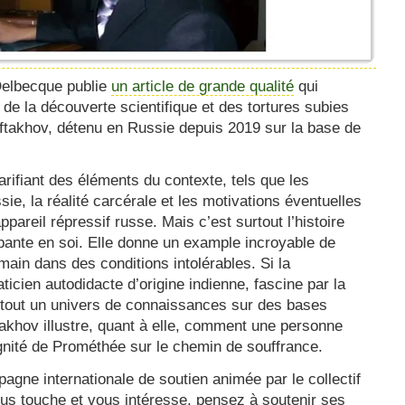
Delbecque publie
un article de grande qualité
qui
n, de la découverte scientifique et des tortures subies
ftakhov, détenu en Russie depuis 2019 sur la base de
arifiant des éléments du contexte, tels que les
e, la réalité carcérale et les motivations éventuelles
appareil répressif russe. Mais c’est surtout l’histoire
pante en soi. Elle donne un example incroyable de
humain dans des conditions intolérables. Si la
icien autodidacte d’origine indienne, fascine par la
r tout un univers de connaissances sur des bases
takhov illustre, quant à elle, comment une personne
dignité de Prométhée sur le chemin de souffrance.
pagne internationale de soutien animée par le collectif
 vous touche et vous intéresse, pensez à soutenir ses