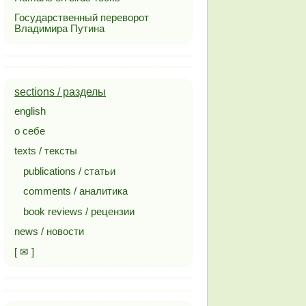
Государственный переворот
Владимира Путина
sections / разделы
english
о себе
texts / тексты
publications / статьи
comments / аналитика
book reviews / рецензии
news / новости
[ ✉ ]