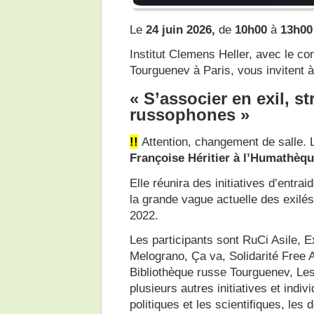
Le
24 juin 2026,
de
10h00
à
13h00
Institut Clemens Heller, avec le co
Tourguenev à Paris, vous invitent 
«
S’associer en exil, st
russophones
»
!!
Attention, changement de salle. La
Françoise Héritier à l’Humathèq
Elle réunira des initiatives d’entr
la grande vague actuelle des exilés 
2022.
Les participants sont RuCi Asile, E
Melograno, Ça va, Solidarité Free 
Bibliothèque russe Tourguenev, Les
plusieurs autres initiatives et indi
politiques et les scientifiques, le