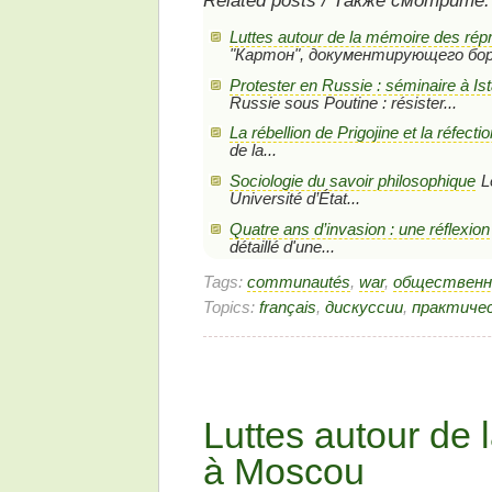
Luttes autour de la mémoire des ré
"Картон", документирующего борь
Protester en Russie : séminaire à Is
Russie sous Poutine : résister...
La rébellion de Prigojine et la réfectio
de la...
Sociologie du savoir philosophique
L
Université d’État...
Quatre ans d’invasion : une réflexion
détaillé d'une...
Tags:
communautés
,
war
,
общественн
Topics:
français
,
дискуссии
,
практичес
Luttes autour de
à Moscou