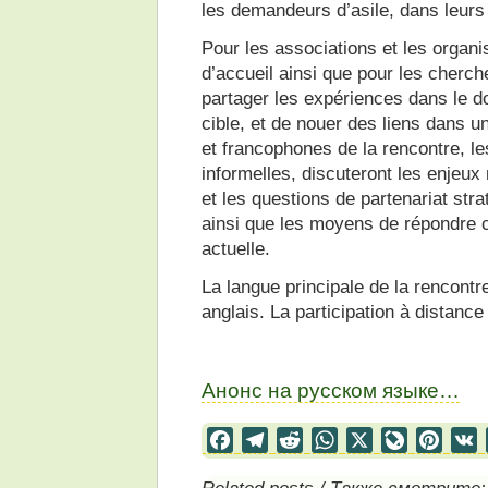
les demandeurs d’asile, dans leur
Pour les associations et les organi
d’accueil ainsi que pour les cherch
partager les expériences dans le 
cible, et de nouer des liens dans un
et francophones de la rencontre, les
informelles, discuteront les enjeux
et les questions de partenariat str
ainsi que les moyens de répondre co
actuelle.
La langue principale de la rencontr
anglais. La participation à distance
Анонс на русском языке…
Facebook
Telegram
Reddit
WhatsApp
X
LiveJourn
Pinter
Related posts / Также смотрите: