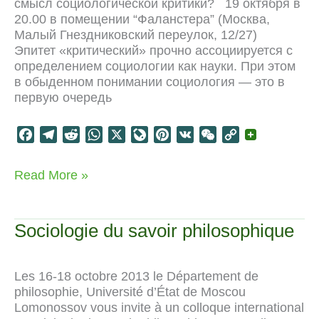
смысл социологической критики? 19 октября в
20.00 в помещении “Фаланстера” (Москва,
Малый Гнездниковский переулок, 12/27)
Эпитет «критический» прочно ассоциируется с
определением социологии как науки. При этом
в обыденном понимании социология — это в
первую очередь
F
T
R
W
X
L
P
V
W
C
a
e
e
h
i
i
K
e
o
c
l
d
a
v
n
C
p
В
Read More »
e
e
d
t
e
t
h
y
чем
b
g
i
s
J
e
a
L
смысл
o
r
t
A
o
r
t
i
социологической
Sociologie du savoir philosophique
критики?
o
a
p
u
e
n
k
m
p
r
s
k
n
t
Les 16-18 octobre 2013 le Département de
a
philosophie, Université d’État de Moscou
l
Lomonossov vous invite à un colloque international