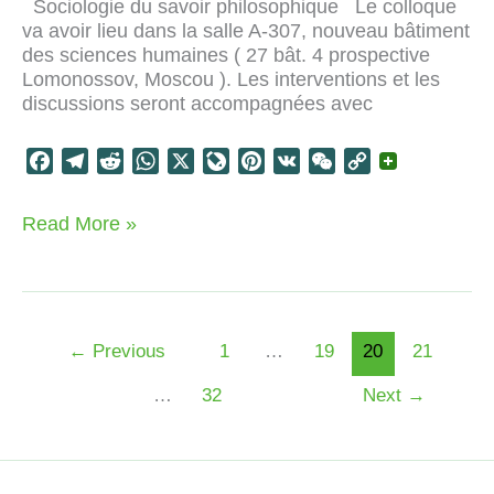
Sociologie du savoir philosophique Le colloque
va avoir lieu dans la salle A-307, nouveau bâtiment
des sciences humaines ( 27 bât. 4 prospective
Lomonossov, Moscou ). Les interventions et les
discussions seront accompagnées avec
F
T
R
W
X
L
P
V
W
C
a
e
e
h
i
i
K
e
o
c
l
d
a
v
n
C
p
Sociologie
Read More »
e
e
d
t
e
t
h
y
du
b
g
i
s
J
e
a
L
savoir
o
r
t
A
o
r
t
i
philosophique
o
a
p
u
e
n
k
m
p
r
s
k
←
Previous
1
…
19
20
21
n
t
…
32
Next
→
a
l