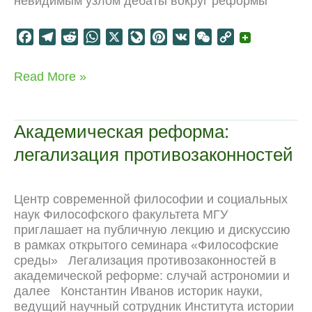
невидимым узлом дебаты вокруг реформы
F
T
R
W
X
L
P
V
W
C
a
e
e
h
i
i
K
e
o
c
l
d
a
v
n
C
p
Научный
Read More »
e
e
d
t
e
t
h
y
прогресс
b
g
i
s
J
e
a
L
в
o
r
t
A
o
r
t
i
СССР
Академическая реформа:
o
a
p
u
e
n
легализация противозаконностей
k
m
p
r
s
k
n
t
a
Центр современной философии и социальных
l
наук Философского факультета МГУ
приглашает на публичную лекцию и дискуссию
в рамках открытого семинара «Философские
среды» Легализация противозаконностей в
академической реформе: случай астрономии и
далее Константин Иванов историк науки,
ведущий научный сотрудник Института истории