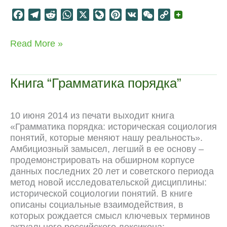
F
T
R
W
X
L
P
V
W
C
a
e
e
h
i
i
K
e
o
c
l
d
a
v
n
C
p
A
Read More »
e
e
d
t
e
t
h
y
New
b
g
i
s
J
e
a
L
Book:
o
r
t
A
o
r
t
i
The
Книга “Грамматика порядка”
Grammar
o
a
p
u
e
n
of
k
m
p
r
s
k
Order
n
t
10 июня 2014 из печати выходит книга
a
«Грамматика порядка: историческая социология
l
понятий, которые меняют нашу реальность».
Амбициозный замысел, легший в ее основу –
продемонстрировать на обширном корпусе
данных последних 20 лет и советского периода
метод новой исследовательской дисциплины:
исторической социологии понятий. В книге
описаны социальные взаимодействия, в
которых рождается смысл ключевых терминов