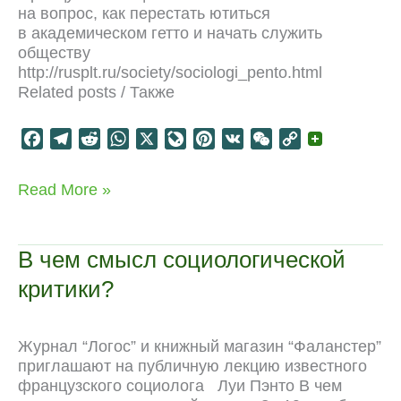
на вопрос, как перестать ютиться
в академическом гетто и начать служить
обществу
http://rusplt.ru/society/sociologi_pento.html
Related posts / Также
F
T
R
W
X
L
P
V
W
C
a
e
e
h
i
i
K
e
o
c
l
d
a
v
n
C
p
Критическая
Read More »
e
e
d
t
e
t
h
y
социология
b
g
i
s
J
e
a
L
o
r
t
A
o
r
t
i
В чем смысл социологической
o
a
p
u
e
n
критики?
k
m
p
r
s
k
n
t
a
Журнал “Логос” и книжный магазин “Фаланстер”
l
приглашают на публичную лекцию известного
французского социолога Луи Пэнто В чем