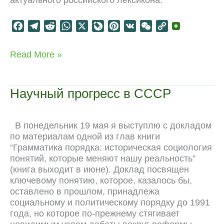
актуального российского лексикона:
F
T
R
W
X
L
P
V
W
C
a
e
e
h
i
i
K
e
o
c
l
d
a
v
n
C
p
Книга
Read More »
e
e
d
t
e
t
h
y
“Грамматика
b
g
i
s
J
e
a
L
порядка”
o
r
t
A
o
r
t
i
Научный прогресс в СССР
o
a
p
u
e
n
k
m
p
r
s
k
n
t
В понедельник 19 мая я выступлю с докладом
a
по материалам одной из глав книги
l
“Грамматика порядка: историческая социология
понятий, которые меняют нашу реальность”
(книга выходит в июне). Доклад посвящен
ключевому понятию, которое, казалось бы,
оставлено в прошлом, принадлежа
социальному и политическому порядку до 1991
года, но которое по-прежнему стягивает