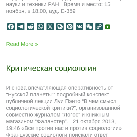
науки и техники РАН Время и место: 15
ноября, в 18.00, ауд. Е-359
F
T
R
W
X
L
P
V
W
C
a
e
e
h
i
i
K
e
o
c
l
d
a
v
n
C
p
Академическая
Read More »
e
e
d
t
e
t
h
y
реформа:
b
g
i
s
J
e
a
L
легализация
o
r
t
A
o
r
t
i
противозаконностей
Критическая социология
o
a
p
u
e
n
k
m
p
r
s
k
n
t
И снова впечатляющая оперативность от
a
“Русской планеты”: подробный конспект
l
публичной лекции Луи Пэнто “В чем смысл
социологической критики?”, организованной
совместно журналом “Логос” и книжным
магазином “Фаланстер”. 21 октября 2013,
19:46 «Все против нас и против социологии»
Французские социологи поискали ответ