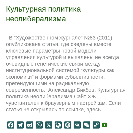
o
r
t
A
o
r
t
i
Культурная политика
o
a
p
u
e
n
неолиберализма
k
m
p
r
s
k
n
t
a
В “Художественном журнале” №83 (2011)
l
опубликована статья, где сведены вместе
ключевые параметры новой модели
управления культурой и выявлены не всегда
очевидные генетические связи между
институциональной системой “культуры как
экономики” и формами субъективности,
претендующими на радикальную
современность. Александр Бикбов. Культурная
политика неолиберализма Сайт ХЖ
чувствителен к браузерным настройкам. Если
статья не открылась по ссылке, здесь
F
T
R
W
X
L
P
V
W
C
a
e
e
h
i
i
K
e
o