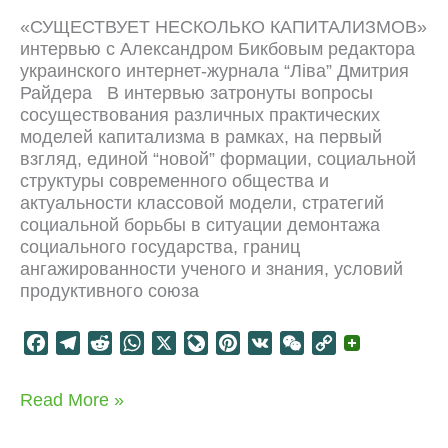
n
t
«СУЩЕСТВУЕТ НЕСКОЛЬКО КАПИТАЛИЗМОВ»
a
интервью с Александром Бикбовым редактора
l
украинского интернет-журнала “Лiва” Дмитрия
Райдера В интервью затронуты вопросы
сосуществования различных практических
моделей капитализма в рамках, на первый
взгляд, единой “новой” формации, социальной
структуры современного общества и
актуальности классовой модели, стратегий
социальной борьбы в ситуации демонтажа
социального государства, границ
ангажированности ученого и знания, условий
продуктивного союза
F
T
R
W
X
L
P
V
W
C
a
e
e
h
i
i
K
e
o
c
l
d
a
v
n
C
p
Несколько
Read More »
e
e
d
t
e
t
h
y
капитализмов
b
g
i
s
J
e
a
L