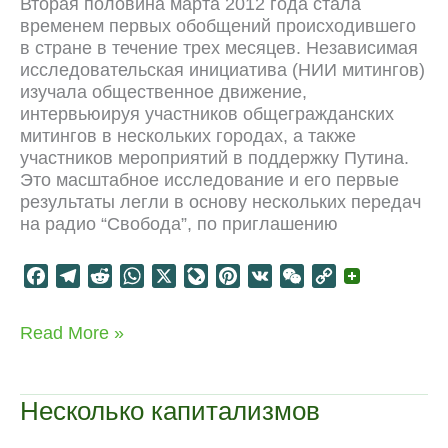
Вторая половина марта 2012 года стала
a
временем первых обобщений происходившего
l
в стране в течение трех месяцев. Независимая
исследовательская инициатива (НИИ митингов)
изучала общественное движение,
интервьюируя участников общегражданских
митингов в нескольких городах, а также
участников мероприятий в поддержку Путина.
Это масштабное исследование и его первые
результаты легли в основу нескольких передач
на радио “Свобода”, по приглашению
F
T
R
W
X
L
P
V
W
C
a
e
e
h
i
i
K
e
o
c
l
d
a
v
n
C
p
НИИ
Read More »
e
e
d
t
e
t
h
y
митингов
b
g
i
s
J
e
a
L
на
o
r
t
A
o
r
t
i
Свободе
Несколько капитализмов
o
a
p
u
e
n
k
m
p
r
s
k