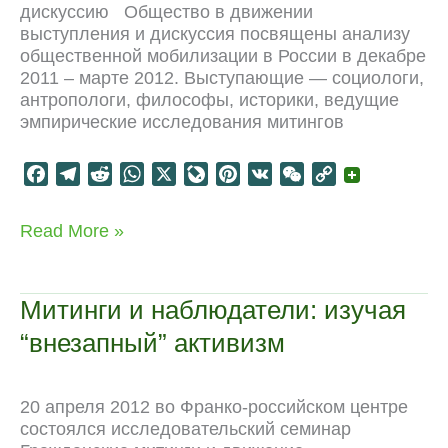
дискуссию Общество в движении
выступления и дискуссия посвящены анализу
общественной мобилизации в России в декабре
2011 – марте 2012. Выступающие — социологи,
антропологи, философы, историки, ведущие
эмпирические исследования митингов
F
T
R
W
X
L
P
V
W
C
a
e
e
h
i
i
K
e
o
c
l
d
a
v
n
C
p
Общество
Read More »
e
e
d
t
e
t
h
y
в
b
g
i
s
J
e
a
L
движении:
o
r
t
A
o
r
t
i
публичная
Митинги и наблюдатели: изучая
дискуссия
o
a
p
u
e
n
“внезапный” активизм
k
m
p
r
s
k
n
t
a
20 апреля 2012 во Франко-российском центре
l
состоялся исследовательский семинар