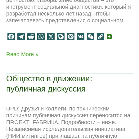
ценностью. Изображение общества – это
инструмент социальной диагностики, который я
разработал несколько лет назад, чтобы
запечатлевать представления о социальном
F
T
R
W
X
L
P
V
W
C
a
e
e
h
i
i
K
e
o
c
l
d
a
v
n
C
p
Уличный
Read More »
e
e
d
t
e
t
h
y
лагерь
b
g
i
s
J
e
a
L
#ОккупайАбай
o
r
t
A
o
r
t
i
рисует
Общество в движении:
общество
o
a
p
u
e
n
публичная дискуссия
k
m
p
r
s
k
n
t
a
UPD: Друзья и коллеги, по техническим
l
причинам публичная дискуссия переносится на
ПROEKT_FAБRИКА. Подробности – ниже.
Независимая исследовательская инициатива
(НИИ митингов) приглашает на публичную