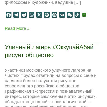
философы и художники, ведущие […]
F
T
R
W
X
L
P
V
W
C
a
e
e
h
i
i
K
e
o
c
l
d
a
v
n
C
p
Сравнение
Read More »
e
e
d
t
e
t
h
y
движений
b
g
i
s
J
e
a
L
o
r
t
A
o
r
t
i
Уличный лагерь #ОккупайАбай
o
a
p
u
e
n
рисует общество
k
m
p
r
s
k
n
t
a
Участники московского уличного лагеря на
l
Чистых Прудах ответили на вопросы о себе и
сделали более полусотни рисунков
современного российского общества.
Графическая экспрессия и познавательный
интерес, которые заключены в этих рисунках,
обладают еще одной – социологической –