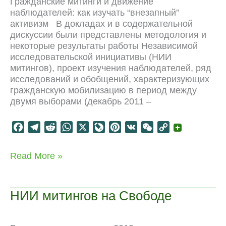
Гражданские митинги и движение
наблюдателей: как изучать “внезапный”
активизм В докладах и в содержательной
дискуссии были представлены методология и
некоторые результаты работы Независимой
исследовательской инициативы (НИИ
митингов), проект изучения наблюдателей, ряд
исследований и обобщений, характеризующих
гражданскую мобилизацию в период между
двумя выборами (декабрь 2011 –
F
T
R
W
X
L
P
V
W
C
a
e
e
h
i
i
K
e
o
c
l
d
a
v
n
C
p
Митинги
Read More »
e
e
d
t
e
t
h
y
и
b
g
i
s
J
e
a
L
наблюдатели:
o
r
t
A
o
r
t
i
изучая
НИИ митингов на Свободе
“внезапный”
o
a
p
u
e
n
активизм
k
m
p
r
s
k
n
t