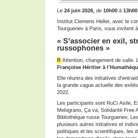
Le
24 juin 2026,
de
10h00
à
13h00
Institut Clemens Heller, avec le co
Tourguenev à Paris, vous invitent 
«
S’associer en exil, st
russophones
»
!!
Attention, changement de salle. La
Françoise Héritier à l’Humathèq
Elle réunira des initiatives d’entr
la grande vague actuelle des exilés 
2022.
Les participants sont RuCi Asile, E
Melograno, Ça va, Solidarité Free 
Bibliothèque russe Tourguenev, Les
plusieurs autres initiatives et indi
politiques et les scientifiques, le