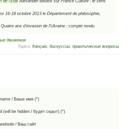
n de l’État
Alexander Bikbov sur France Culture : le sens
es 16-18 octobre 2013 le Département de philosophie,
Quatre ans d'invasion de l'Ukraine : compte rendu
ые движения
Topics:
français
,
дискуссии
,
практические вопросы
 name / Ваше имя (*)
l (will be hidden / будет скрыт) (*)
website / Ваш сайт