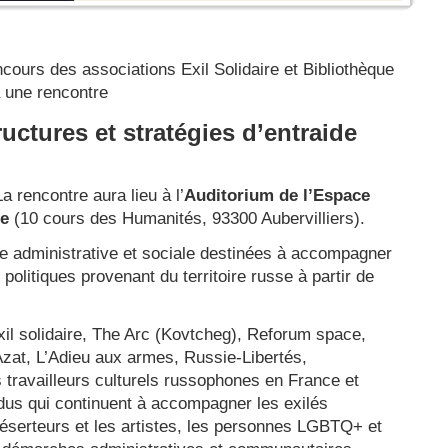
ncours des associations Exil Solidaire et Bibliothèque
à une rencontre
ructures et stratégies d’entraide
 rencontre aura lieu à l’
Auditorium de l’Espace
ue
(10 cours des Humanités, 93300 Aubervilliers).
aide administrative et sociale destinées à accompagner
politiques provenant du territoire russe à partir de
xil solidaire, The Arc (Kovtcheg), Reforum space,
Azat, L’Adieu aux armes, Russie-Libertés,
 travailleurs culturels russophones en France et
vidus qui continuent à accompagner les exilés
s déserteurs et les artistes, les personnes LGBTQ+ et