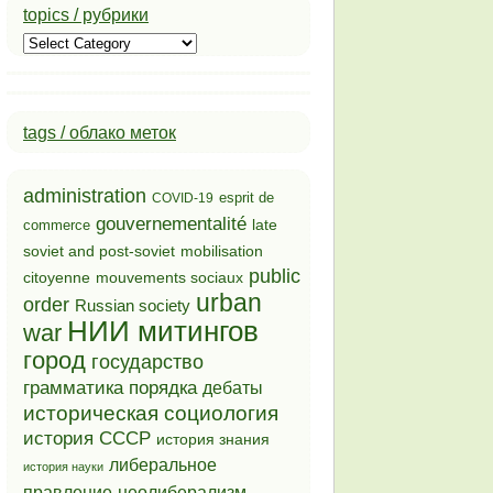
topics / рубрики
topics
/
рубрики
tags / облако меток
administration
esprit de
COVID-19
gouvernementalité
late
commerce
soviet and post-soviet
mobilisation
public
mouvements sociaux
citoyenne
urban
order
Russian society
НИИ митингов
war
город
государство
грамматика порядка
дебаты
историческая социология
история СССР
история знания
либеральное
история науки
неолиберализм
правление