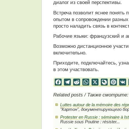
диалог из своей перспективы.
Встреча позволит яснее понять 
опытом в сопровождении разных 
просто наладить связь в контек
Рабочие языки: французский и а
Возможно дистанционное участи
включительно.
Приходите, подключайтесь, узна
в этом участвовать.
Facebook
Telegram
Reddit
WhatsApp
X
LiveJourn
Pinter
Related posts / Также смотрите:
Luttes autour de la mémoire des ré
"Картон", документирующего борь
Protester en Russie : séminaire à Is
Russie sous Poutine : résister...