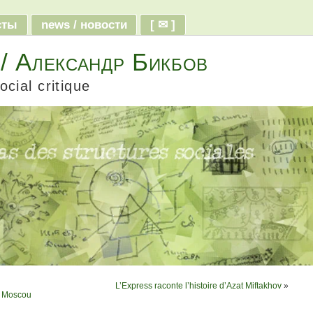
ксты
news / новости
[ ✉ ]
 / Александр Бикбов
ocial critique
L’Express raconte l’histoire d’Azat Miftakhov
»
à Moscou