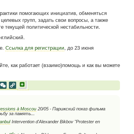
практики помогающих инициатив, обменяться
целевых групп, задать свои вопросы, а также
сте текущей политической нестабильности.
нглийский.
е.
Ссылка для регистрации
, до 23 июня
йте, как работает (взаимо)помощь и как вы можете
al
est
VK
WeChat
Copy
Link
pressions à Moscou
20/05 - Парижский показ фильма
бу за память...
tanbul
Intervention d'Alexander Bikbov "Protester en