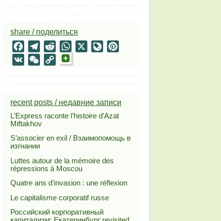
share / поделиться
Facebook
Telegram
Reddit
WhatsApp
X
LiveJournal
Pinterest
VK
WeChat
Copy
Link
recent posts / недавние записи
L’Express raconte l’histoire d’Azat
Miftakhov
S’associer en exil / Взаимопомощь в
изгнании
Luttes autour de la mémoire des
répressions à Moscou
Quatre ans d’invasion : une réflexion
Le capitalisme corporatif russe
Российский корпоративный
капитализм: Екатеринбург revisited