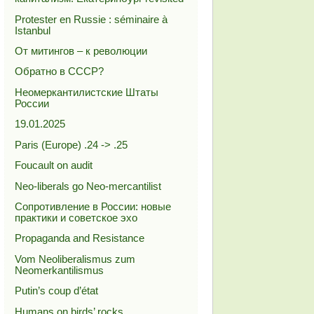
Protester en Russie : séminaire à
Istanbul
От митингов – к революции
Обратно в СССР?
Неомеркантилистские Штаты
России
19.01.2025
Paris (Europe) .24 -> .25
Foucault on audit
Neo-liberals go Neo-mercantilist
Сопротивление в России: новые
практики и советское эхо
Propaganda and Resistance
Vom Neoliberalismus zum
Neomerkantilismus
Putin’s coup d’état
Humans on birds’ rocks