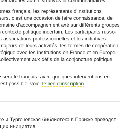
s démarches administratives et communautaires.
smes français, les représentants d’institutions
eurs, c’est une occasion de faire connaissance, de
domaine d’accompagnement axé sur différents groupes
 contexte politique incertain. Les participants russo-
 associations professionnelles et les initiatives
 majeurs de leurs activités, les formes de coopération
atégique avec les institutions en France et en Europe,
llectivement aux défis de la conjoncture politique
e sera le français, avec quelques interventions en
 est possible, voici
le lien d’inscription
.
idaire и Тургеневская библиотека в Париже проводят
щих инициатив