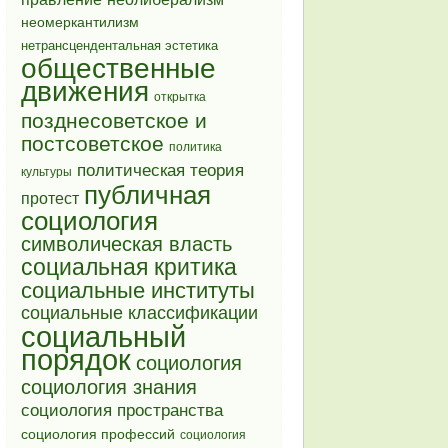
неомеркантилизм
нетрансцендентальная эстетика
общественные
движения
открытка
позднесоветское и
постсоветское
политика
политическая теория
культуры
публичная
протест
социология
символическая власть
социальная критика
социальные институты
социальные классификации
социальный
порядок
социология
социология знания
социология пространства
социология профессий
социология