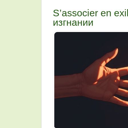
S’associer en ex
изгнании