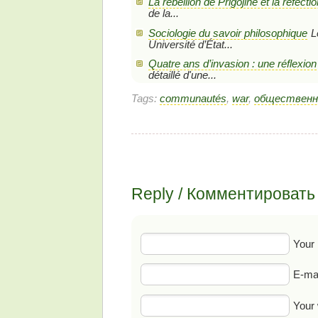
La rébellion de Prigojine et la réfectio
de la...
Sociologie du savoir philosophique
L
Université d’État...
Quatre ans d’invasion : une réflexion
détaillé d'une...
Tags:
communautés
,
war
,
общественн
Reply / Комментировать
Your
E-mai
Your 