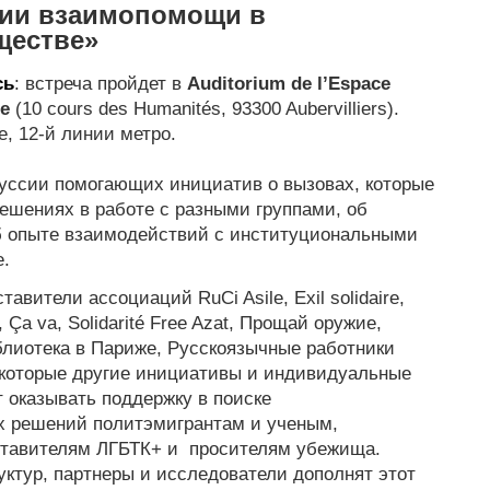
гии взаимопомощи в
ществе»
сь
: встреча пройдет в
Auditorium de l’Espace
ue
(10 cours des Humanités, 93300 Aubervilliers).
e, 12-й линии метро.
куссии помогающих инициатив о вызовах, которые
решениях в работе с разными группами, об
б опыте взаимодействий с институциональными
.
авители ассоциаций RuCi Asile, Exil solidaire,
 Ça va, Solidarité Free Azat, Прощай оружие,
иблиотека в Париже, Русскоязычные работники
екоторые другие инициативы и индивидуальные
 оказывать поддержку в поиске
 решений политэмигрантам и ученым,
ставителям ЛГБТК+ и просителям убежища.
ктур, партнеры и исследователи дополнят этот