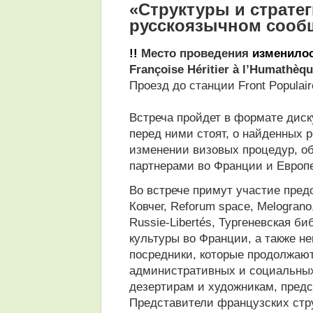
«Структуры и страте
русскоязычном сооб
!!
Место проведения
изменило
Françoise Héritier à l’Humathèq
Проезд до станции Front Populair
Встреча пройдет в формате дис
перед ними стоят, о найденных 
изменении визовых процедур, о
партнерами во Франции и Европе
Во встрече примут участие предст
Ковчег, Reforum space, Melograno,
Russie-Libertés, Тургеневская б
культуры во Франции, а также н
посредники, которые продолжают
административных и социальных
дезертирам и художникам, пред
Представители французских стру