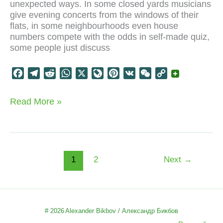
unexpected ways. In some closed yards musicians
give evening concerts from the windows of their
flats, in some neighbourhoods even house
numbers compete with the odds in self-made quiz,
some people just discuss
F
T
R
W
X
L
P
V
W
C
a
e
e
h
i
i
K
e
o
c
l
d
a
v
n
C
p
Light
Read More »
e
e
d
t
e
t
h
y
night
b
g
i
s
J
e
a
L
COVID-
o
r
t
A
o
r
t
i
lockdown
pleasures
o
a
p
u
e
n
k
m
p
r
s
k
1
2
Next
→
n
t
a
l
# 2026
Alexander Bikbov / Александр Бикбов