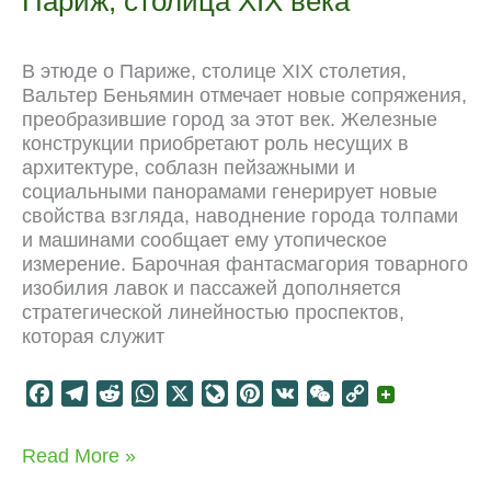
Париж, столица XIX века
В этюде о Париже, столице XIX столетия,
Вальтер Беньямин отмечает новые сопряжения,
преобразившие город за этот век. Железные
конструкции приобретают роль несущих в
архитектуре, соблазн пейзажными и
социальными панорамами генерирует новые
свойства взгляда, наводнение города толпами
и машинами сообщает ему утопическое
измерение. Барочная фантасмагория товарного
изобилия лавок и пассажей дополняется
стратегической линейностью проспектов,
которая служит
F
T
R
W
X
L
P
V
W
C
a
e
e
h
i
i
K
e
o
c
l
d
a
v
n
C
p
Париж,
Read More »
e
e
d
t
e
t
h
y
столица