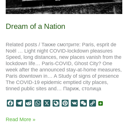
Dream of a Nation
Related posts / Также смотрите: Paris, esprit de
Noël … Light night COVID-lockdown pleasures
Speed, long distances, new places vanish from the
lockdown life… Paris-COVID, Ghost City? One
week after the announced stay-at-home measures,
Paris downtown in… A Study of signs of presence
The COVID-19 epidemic emptied city places,
tinned public sites and… Париж, столица
F
T
R
W
X
L
P
V
W
C
a
e
e
h
i
i
K
e
o
c
l
d
a
v
n
C
p
Dream
Read More »
e
e
d
t
e
t
h
y
of