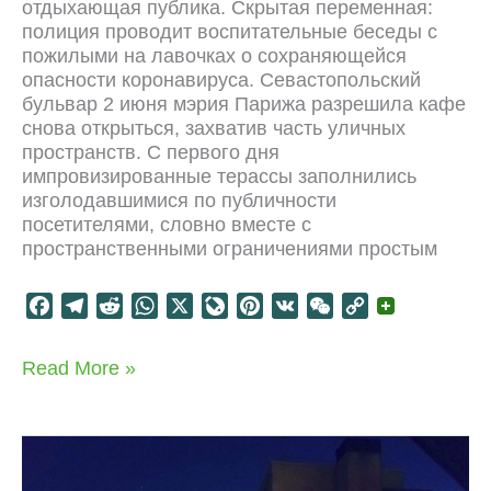
отдыхающая публика. Скрытая переменная:
полиция проводит воспитательные беседы с
пожилыми на лавочках о сохраняющейся
опасности коронавируса. Севастопольский
бульвар 2 июня мэрия Парижа разрешила кафе
снова открыться, захватив часть уличных
пространств. С первого дня
импровизированные терассы заполнились
изголодавшимися по публичности
посетителями, словно вместе с
пространственными ограничениями простым
F
T
R
W
X
L
P
V
W
C
a
e
e
h
i
i
K
e
o
c
l
d
a
v
n
C
p
Городские
Read More »
e
e
d
t
e
t
h
y
асимметрии
b
g
i
s
J
e
a
L
o
r
t
A
o
r
t
i
o
a
p
u
e
n
k
m
p
r
s
k