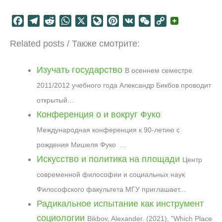
F
T
R
W
X
L
P
V
W
C
a
e
e
h
i
i
K
e
o
Related posts / Также смотрите:
c
l
d
a
v
n
C
p
e
e
d
t
e
t
h
y
b
g
i
s
J
e
a
L
Изучать государство
В осеннем семестре
o
r
t
A
o
r
t
i
2011/2012 учебного года Александр Бикбов проводит
o
a
p
u
e
n
открытый...
k
m
p
r
s
k
Конференция о и вокруг Фуко
n
t
a
Международная конференция к 90-летию с
l
рождения Мишеля Фуко ...
Искусство и политика на площади
Центр
современной философии и социальных наук
Философского факультета МГУ приглашает...
Радикальное испытание как инструмент
социологии
Bikbov, Alexander. (2021), "Which Place