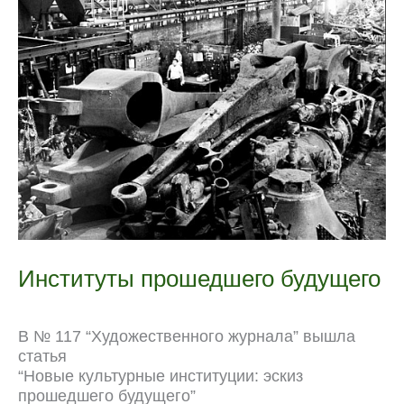
следуя
o
a
p
u
e
n
за
k
m
p
r
s
k
Пьером
n
t
Бурдье
a
l
Институты прошедшего будущего
В № 117 “Художественного журнала” вышла
статья
“Новые культурные институции: эскиз
прошедшего будущего”