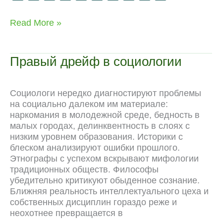
a
e
e
h
i
i
K
e
o
c
l
d
a
v
n
C
p
Академическая
Read More »
e
e
d
t
e
t
h
y
реформа:
b
g
i
s
J
e
a
L
легализация
o
r
t
A
o
r
t
i
противозаконностей
Правый дрейф в социологии
o
a
p
u
e
n
k
m
p
r
s
k
n
t
Социологи нередко диагностируют проблемы
a
на социально далеком им материале:
l
наркомания в молодежной среде, бедность в
малых городах, делинквентность в слоях с
низким уровнем образования. Историки с
блеском анализируют ошибки прошлого.
Этнографы с успехом вскрывают мифологии
традиционных обществ. Философы
убедительно критикуют обыденное сознание.
Ближняя реальность интеллектуального цеха и
собственных дисциплин гораздо реже и
неохотнее превращается в