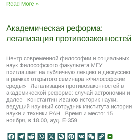
c
l
d
a
v
n
C
p
Жить
Read More »
e
e
d
t
e
t
h
y
после
b
g
i
s
J
e
a
L
СССР:
o
r
t
A
o
r
t
i
лекции
Академическая реформа:
o
a
p
u
e
n
легализация противозаконностей
k
m
p
r
s
k
n
t
a
Центр современной философии и социальных
l
наук Философского факультета МГУ
приглашает на публичную лекцию и дискуссию
в рамках открытого семинара «Философские
среды» Легализация противозаконностей в
академической реформе: случай астрономии и
далее Константин Иванов историк науки,
ведущий научный сотрудник Института истории
науки и техники РАН Время и место: 15
ноября, в 18.00, ауд. Е-359
F
T
R
W
X
L
P
V
W
C