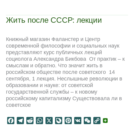
e
e
d
t
e
t
h
y
прошедшего
b
g
i
s
J
e
a
L
будущего
o
r
t
A
o
r
t
i
Жить после СССР: лекции
o
a
p
u
e
n
k
m
p
r
s
k
n
t
Книжный магазин Фаланстер и Центр
a
современной философии и социальных наук
l
представляют курс публичных лекций
социолога Александра Бикбова От практик – к
смыслам и обратно. Что значит жить в
российском обществе после советского 14
сентября, 1 лекция. Неслышные революции в
образовании и науке: от советской
государственной службы – к новому
российскому капитализму Существовала ли в
советское
F
T
R
W
X
L
P
V
W
C
a
e
e
h
i
i
K
e
o