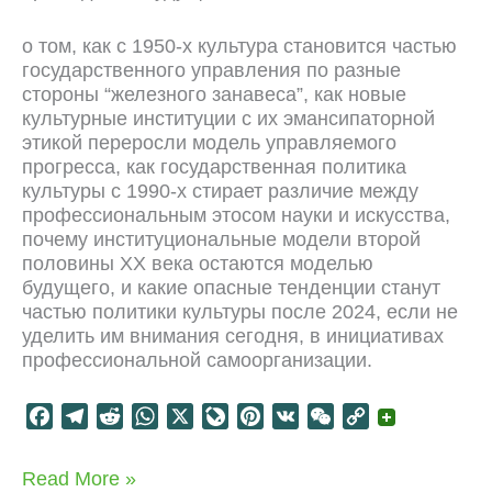
о том, как с 1950-х культура становится частью
государственного управления по разные
стороны “железного занавеса”, как новые
культурные институции с их эмансипаторной
этикой переросли модель управляемого
прогресса, как государственная политика
культуры с 1990-х стирает различие между
профессиональным этосом науки и искусства,
почему институциональные модели второй
половины XX века остаются моделью
будущего, и какие опасные тенденции станут
частью политики культуры после 2024, если не
уделить им внимания сегодня, в инициативах
профессиональной самоорганизации.
F
T
R
W
X
L
P
V
W
C
a
e
e
h
i
i
K
e
o
c
l
d
a
v
n
C
p
Институты
Read More »