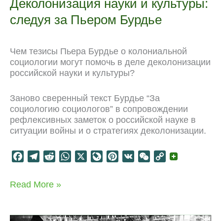
Деколонизация науки и культуры:
следуя за Пьером Бурдье
Чем тезисы Пьера Бурдье о колониальной
социологии могут помочь в деле деколонизации
российской науки и культуры?
Заново сверенный текст Бурдье “За
социологию социологов” в сопровождении
рефлексивных заметок о российской науке в
ситуации войны и о стратегиях деколонизации.
F
T
R
W
X
L
P
V
W
C
a
e
e
h
i
i
K
e
o
c
l
d
a
v
n
C
p
Деколонизация
Read More »
e
e
d
t
e
t
h
y
науки
b
g
i
s
J
e
a
L
и
o
r
t
A
o
r
t
i
культуры: