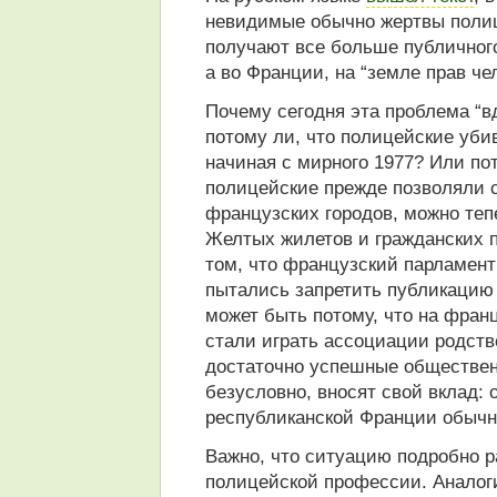
невидимые обычно жертвы полиц
получают все больше публичного
а во Франции, на “земле прав чел
Почему сегодня эта проблема “в
потому ли, что полицейские убив
начиная с мирного 1977? Или по
полицейские прежде позволяли с
французских городов, можно теп
Желтых жилетов и гражданских п
том, что французский парламент
пытались запретить публикацию
может быть потому, что на фран
стали играть ассоциации родств
достаточно успешные обществен
безусловно, вносят свой вклад: 
республиканской Франции обычно
Важно, что ситуацию подробно р
полицейской профессии. Аналог