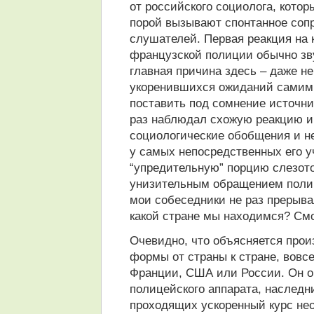
от российского социолога, кото
порой вызывают спонтанное сопр
слушателей. Первая реакция на 
французской полиции обычно звуч
главная причина здесь – даже не
укоренившихся ожиданий самим 
поставить под сомнение источни
раз наблюдал схожую реакцию и 
социологические обобщения и не 
у самых непосредственных его у
“упредительную” порцию слезото
унизительным обращением поли
мои собеседники не раз прерыв
какой стране мы находимся? Смо
Очевидно, что объясняется прои
формы от страны к стране, вовсе
Франции, США или России. Он об
полицейского аппарата, наследн
проходящих ускоренный курс не