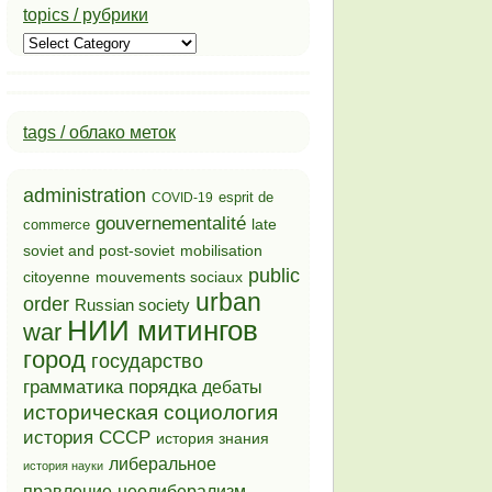
topics / рубрики
topics
/
рубрики
tags / облако меток
administration
esprit de
COVID-19
gouvernementalité
late
commerce
soviet and post-soviet
mobilisation
public
mouvements sociaux
citoyenne
urban
order
Russian society
НИИ митингов
war
город
государство
грамматика порядка
дебаты
историческая социология
история СССР
история знания
либеральное
история науки
неолиберализм
правление