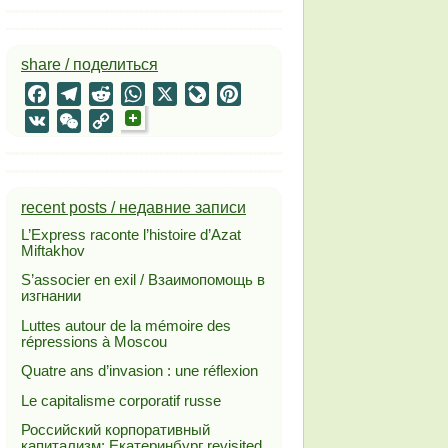
share / поделиться
Facebook
Telegram
Reddit
WhatsApp
X
LiveJournal
Pinterest
VK
WeChat
Copy
Link
recent posts / недавние записи
L’Express raconte l’histoire d’Azat
Miftakhov
S’associer en exil / Взаимопомощь в
изгнании
Luttes autour de la mémoire des
répressions à Moscou
Quatre ans d’invasion : une réflexion
Le capitalisme corporatif russe
Российский корпоративный
капитализм: Екатеринбург revisited