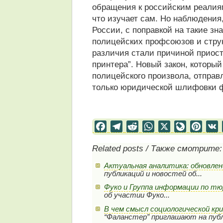
обращения к российским реалиям
что изучает сам. Но наблюдения,
России, с поправкой на такие зн
полицейских профсоюзов и стру
различия стали причиной приос
принтера”. Новый закон, которы
полицейского произвола, отправл
только юридической шлифовки 
Facebook
Telegram
Reddit
WhatsApp
X
LiveJourn
Pinter
Related posts / Также смотрите:
Актуальная аналитика: обновлен
публикаций и новостей об...
Фуко и Группа информации по т
об участии Фуко...
В чем смысл социологической кр
“Фаланстер” приглашают на публ