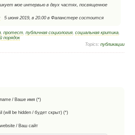
ликует мое интервью в двух частях, посвященное
я
5 июня 2019, в 20.00 в Фаланстере состоится
я
,
протест
,
публичная социология
,
социальная критика
,
й порядок
Topics:
публикации
 name / Ваше имя (*)
l (will be hidden / будет скрыт) (*)
website / Ваш сайт