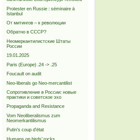
Protester en Russie : séminaire à
Istanbul
От митингов – к революции
Обратно в СССР?
Неомеркантилистские Штаты
России
19.01.2025
Paris (Europe) .24 -> .25
Foucault on audit
Neo-liberals go Neo-mercantilist
Сопротивление в России: новые
практики и советское эхо
Propaganda and Resistance
Vom Neoliberalismus zum
Neomerkantilismus
Putin’s coup d’état
Humans on birds’ rocks