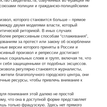
ество свидетельств, озвученных во Франции не
фсоюзами полиции и гражданско-полицейскими
извол, которого становится больше – прямое
 между двумя моделями власти, который
итической риторикой. В иных случаях
 более репрессивным способам “сглаживания”,
ованиям за протест или закону об оскорблении
зные версии которого приняты в России и
нсивный произвол и репрессии достигают
ных социальных слоев и групп, включая те, что
ли себя защищенными от подобных эксцессов.
оизвола регулярно становятся журналисты,
жители благополучного городского центра, они
чные ресурсы, чтобы привлечь внимание к
для понимания этой далеко не простой
ому, что она в доступной форме представляет
шь только фрацузскую. Здесь нет прямого