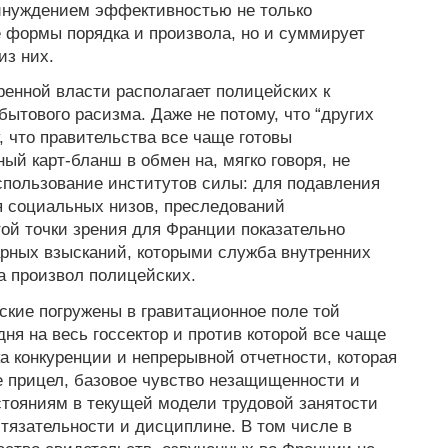
ринуждением эффективностью не только
 формы порядка и произвола, но и суммирует
из них.
ренной власти располагает полицейских к
ытового расизма. Даже не потому, что “других
у, что правительства все чаще готовы
ый карт-бланш в обмен на, мягко говоря, не
спользование институтов силы: для подавления
я социальных низов, преследований
ой точки зрения для Франции показательно
арных взысканий, которыми служба внутренних
а произвол полицейских.
ские погружены в гравитационное поле той
дня на весь госсектор и против которой все чаще
а конкуренции и непрерывной отчетности, которая
ее прицел, базовое чувство незащищенности и
стояниям в текущей модели трудовой занятости
стязательности и дисциплине. В том числе в