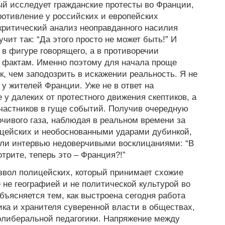
рый исследует гражданские протесты во Франции,
отивление у российских и европейских
критический анализ неоправданного насилия
ит так: “Да этого просто не может быть!” И
 в фигуре говорящего, а в противоречии
фактам. Именно поэтому для начала проще
к, чем заподозрить в искажении реальность. Я не
у жителей Франции. Уже не в ответ на
у далеких от протестного движения скептиков, а
частников в гуще событий. Получив очередную
чивого газа, наблюдая в реальном времени за
цейских и необоснованными ударами дубинкой,
али интервью недоверчивыми восклицаниями: “В
трите, теперь это – Франция?!”
звол полицейских, который принимает схожие
 не географией и не политической культурой во
ъясняется тем, как выстроена сегодня работа
ика и хранителя суверенной власти в обществах,
олиберальной педагогики. Напряжение между