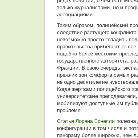
рядах полиции, о чем есть множ
только журналистами, но и про
ассоциациями.
Таким образом, полицейский про
следствие растущего конфликта
невозможно просто сгладить пол
правительства прибегают ко все
подобно более жестоким преслед
государственного авторитета, ра
Франции. В свою очередь, экспа
прежних зон комфорта самых раз
не одно десятилетие чувствова
Когда жертвами полицейского пр
университетские преподаватели, 
мобилизуют доступные им публи
проблеме.
Статья Лорана Бонелли
полезна 
конфигурации в том числе и пот
панораму более широкую, чем ли