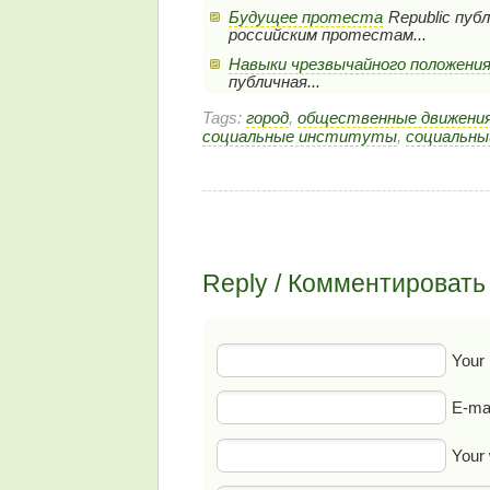
Будущее протеста
Republic пуб
российским протестам...
Навыки чрезвычайного положени
публичная...
Tags:
город
,
общественные движени
социальные институты
,
социальны
Reply / Комментировать
Your
E-mai
Your 