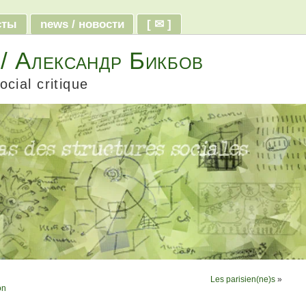
ксты
news / новости
[ ✉ ]
 / Александр Бикбов
ocial critique
Les parisien(ne)s
»
on