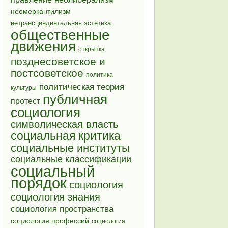
неомеркантилизм
нетрансцендентальная эстетика
общественные
движения
открытка
позднесоветское и
постсоветское
политика
политическая теория
культуры
публичная
протест
социология
символическая власть
социальная критика
социальные институты
социальные классификации
социальный
порядок
социология
социология знания
социология пространства
социология профессий
социология