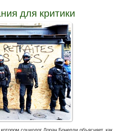
ния для критики
в котором социолог Лоран Бонелли объясняет, как