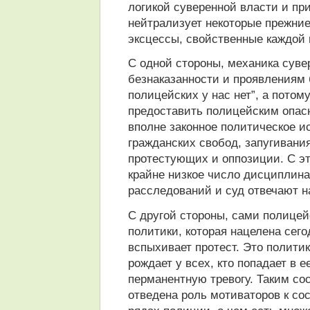
логикой суверенной власти и п
нейтрализует некоторые прежние
эксцессы, свойственные каждой 
С одной стороны, механика суве
безнаказанности и проявлениям б
полицейских у нас нет”, а потом
предоставить полицейским опасн
вполне законное политическое и
гражданских свобод, запугивани
протестующих и оппозиции. С эт
крайне низкое число дисциплин
расследований и суд отвечают н
С другой стороны, сами полицей
политики, которая нацелена сего
вспыхивает протест. Это политик
рождает у всех, кто попадает в 
перманентную тревогу. Таким со
отведена роль мотиваторов к со