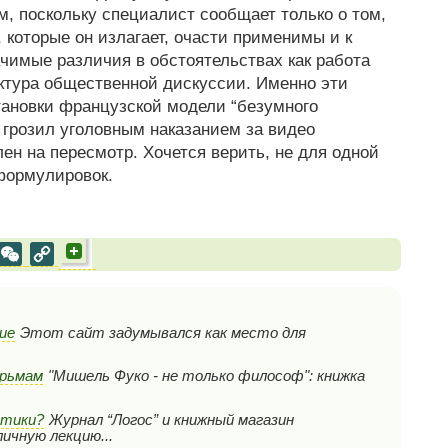
, поскольку специалист сообщает только о том,
 которые он излагает, очасти применимы и к
ачимые различия в обстоятельствах как работа
ктура общественной дискуссии. Именно эти
тановки французской модели “безумного
й грозил уголовным наказанием за видео
ен на пересмотр. Хочется верить, не для одной
формулировок.
al
est
VK
WeChat
Copy
Link
ие
Этот сайт задумывался как место для
юрьмам
"Мишель Фуко - не только философ": книжка
итики?
Журнал “Логос” и книжный магазин
ичную лекцию...