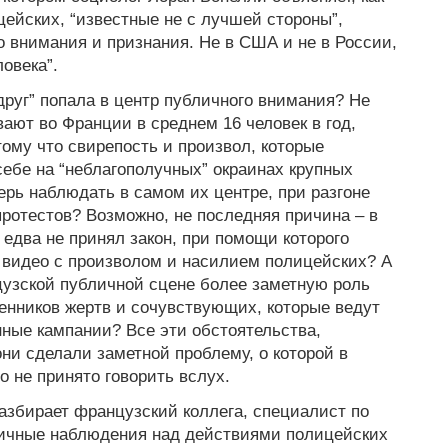
ейских, “известные не с лучшей стороны”,
 внимания и признания. Не в США и не в России,
овека”.
друг” попала в центр публичного внимания? Не
ают во Франции в среднем 16 человек в год,
тому что свирепость и произвол, которые
ебе на “неблагополучных” окраинах крупных
ерь наблюдать в самом их центре, при разгоне
ротестов? Возможно, не последняя причина – в
 едва не принял закон, при помощи которого
 видео с произволом и насилием полицейских? А
цузской публичной сцене более заметную роль
енников жертв и сочувствующих, которые ведут
ные кампании? Все эти обстоятельства,
они сделали заметной проблему, о которой в
 не принято говорить вслух.
азбирает французский коллега, специалист по
ичные наблюдения над действиями полицейских