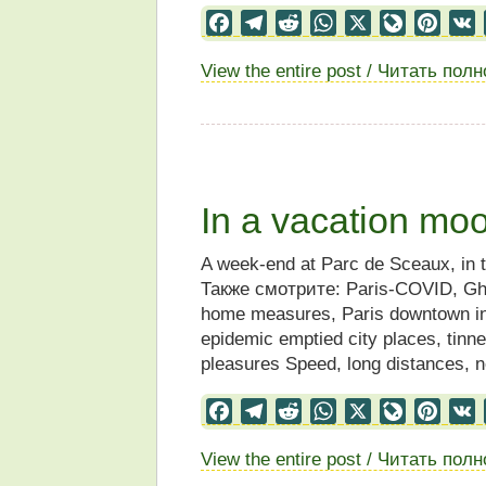
Facebook
Telegram
Reddit
WhatsApp
X
LiveJourn
Pinter
View the entire post / Читать пол
In a vacation mo
A week-end at Parc de Sceaux, in t
Также смотрите: Paris-COVID, Gho
home measures, Paris downtown in
epidemic emptied city places, tinn
pleasures Speed, long distances, 
Facebook
Telegram
Reddit
WhatsApp
X
LiveJourn
Pinter
View the entire post / Читать пол