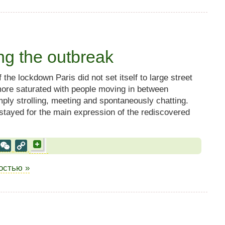
ng the outbreak
 the lockdown Paris did not set itself to large street
more saturated with people moving in between
ply strolling, meeting and spontaneously chatting.
tayed for the main expression of the rediscovered
al
est
VK
WeChat
Copy
Link
ностью »