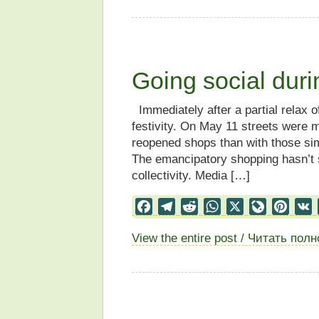
Going social duri
Immediately after a partial relax of
festivity. On May 11 streets were 
reopened shops than with those sim
The emancipatory shopping hasn’t s
collectivity. Media […]
Facebook
Telegram
Reddit
WhatsApp
X
LiveJourn
Pinter
View the entire post / Читать пол