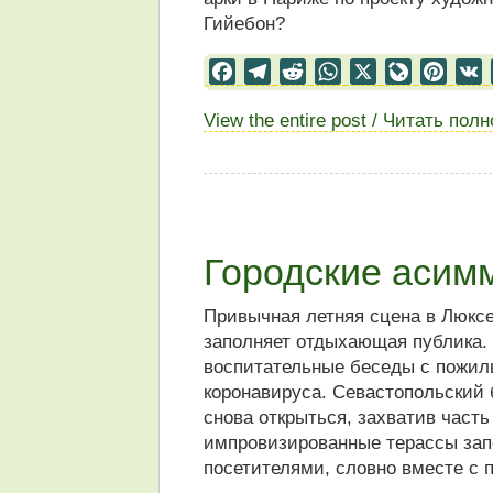
Гийебон?
Facebook
Telegram
Reddit
WhatsApp
X
LiveJourn
Pinter
View the entire post / Читать пол
Городские асим
Привычная летняя сцена в Люкс
заполняет отдыхающая публика.
воспитательные беседы с пожил
коронавируса. Севастопольский
снова открыться, захватив часть
импровизированные терассы зап
посетителями, словно вместе с