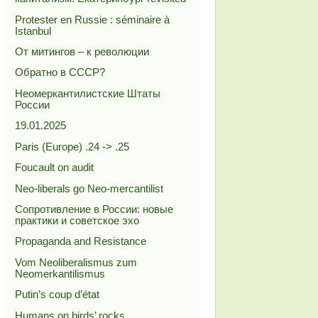
Protester en Russie : séminaire à
Istanbul
От митингов – к революции
Обратно в СССР?
Неомеркантилистские Штаты
России
19.01.2025
Paris (Europe) .24 -> .25
Foucault on audit
Neo-liberals go Neo-mercantilist
Сопротивление в России: новые
практики и советское эхо
Propaganda and Resistance
Vom Neoliberalismus zum
Neomerkantilismus
Putin’s coup d’état
Humans on birds’ rocks