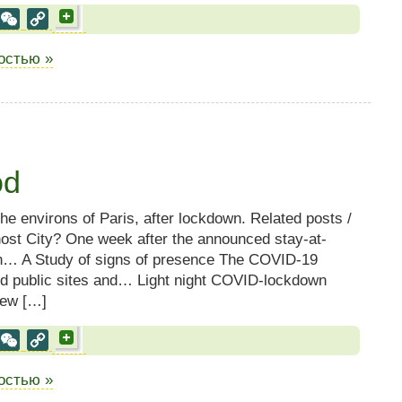
al
est
VK
WeChat
Copy
Link
ностью »
od
he environs of Paris, after lockdown. Related posts /
st City? One week after the announced stay-at-
… A Study of signs of presence The COVID-19
ed public sites and… Light night COVID-lockdown
new […]
al
est
VK
WeChat
Copy
Link
ностью »