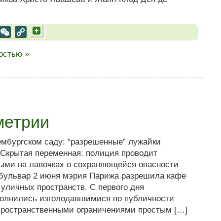
al
est
VK
WeChat
Copy
Link
ностью »
метрии
ембургском саду: “разрешенные” лужайки
 Скрытая переменная: полиция проводит
ыми на лавочках о сохраняющейся опасности
 бульвар 2 июня мэрия Парижа разрешила кафе
 уличных пространств. С первого дня
олнились изголодавшимися по публичности
 пространственными ограничениями простым […]