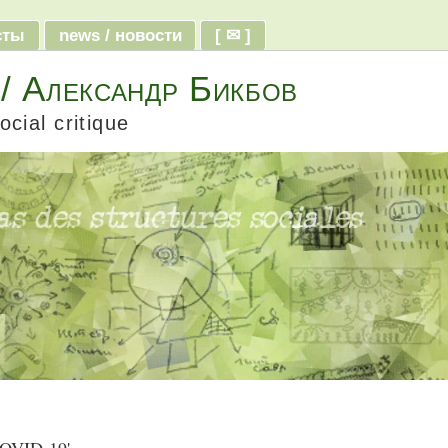
ксты
news / новости
[ ✉ ]
 / Александр Бикбов
ocial critique
COVID-19'