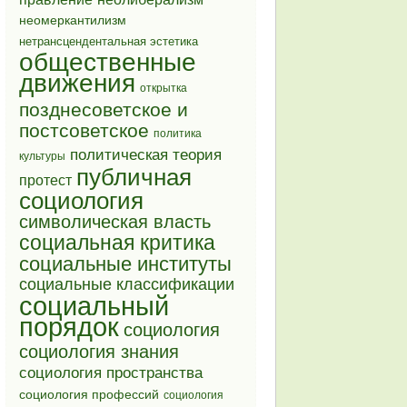
неомеркантилизм
нетрансцендентальная эстетика
общественные
движения
открытка
позднесоветское и
постсоветское
политика
политическая теория
культуры
публичная
протест
социология
символическая власть
социальная критика
социальные институты
социальные классификации
социальный
порядок
социология
социология знания
социология пространства
социология профессий
социология