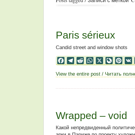
Paris sérieux
Candid street and window shots
Facebook
Telegram
Reddit
WhatsApp
X
LiveJourn
Pinter
View the entire post / Читать пол
Wrapped – void
Какой непредвиденный политиче
арки в Париже по проекту худож