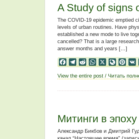
A Study of signs 
The COVID-19 epidemic emptied city
levels of urban routines. Have phys
established a new mode to live toge
cancelled? That is a large research 
answer months and years […]
Facebook
Telegram
Reddit
WhatsApp
X
LiveJourn
Pinter
View the entire post / Читать пол
Митинги в эпох
Александр Бикбов и Дмитрий Гуд
канал “Настоящее время” (запись