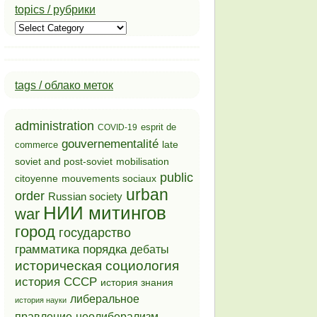
topics / рубрики
topics
/
рубрики
tags / облако меток
administration
esprit de
COVID-19
gouvernementalité
late
commerce
soviet and post-soviet
mobilisation
public
mouvements sociaux
citoyenne
urban
order
Russian society
НИИ митингов
war
город
государство
грамматика порядка
дебаты
историческая социология
история СССР
история знания
либеральное
история науки
неолиберализм
правление