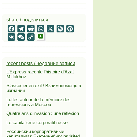
share / поделиться
Facebook
Telegram
Reddit
WhatsApp
X
LiveJournal
Pinterest
VK
WeChat
Copy
Link
recent posts / недавние записи
L’Express raconte l’histoire d’Azat
Miftakhov
S’associer en exil / Взаимопомощь в
изгнании
Luttes autour de la mémoire des
répressions à Moscou
Quatre ans d’invasion : une réflexion
Le capitalisme corporatif russe
Российский корпоративный
капитализм: Екатеринбург revisited