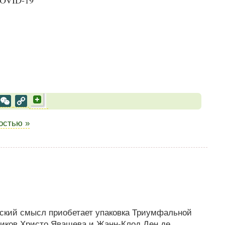
al
est
VK
WeChat
Copy
Link
ностью »
ский смысл приобетает упаковка Триумфальной
ников Христо Явашева и Жанн-Клод Ден де