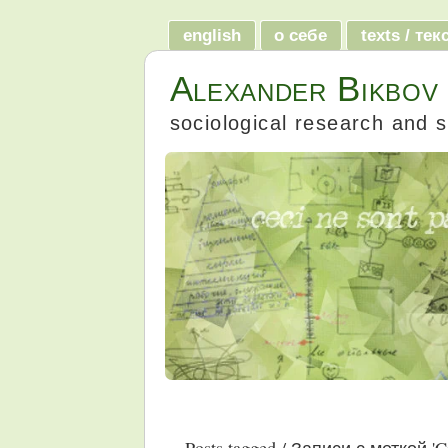
english
о себе
texts / те
Alexander Bikbov
sociological research and s
Posts tagged / Записи с меткой '