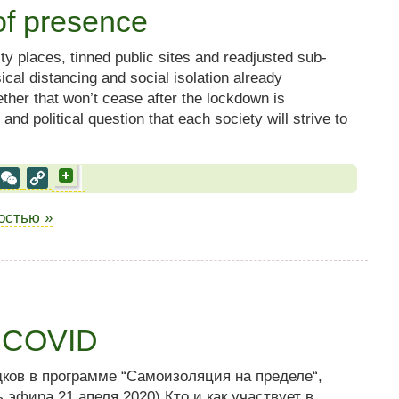
of presence
 places, tinned public sites and readjusted sub-
ical distancing and social isolation already
ther that won’t cease after the lockdown is
and political question that each society will strive to
al
est
VK
WeChat
Copy
Link
ностью »
у COVID
ков в программе “Самоизоляция на пределе“,
 эфира 21 апеля 2020) Кто и как участвует в