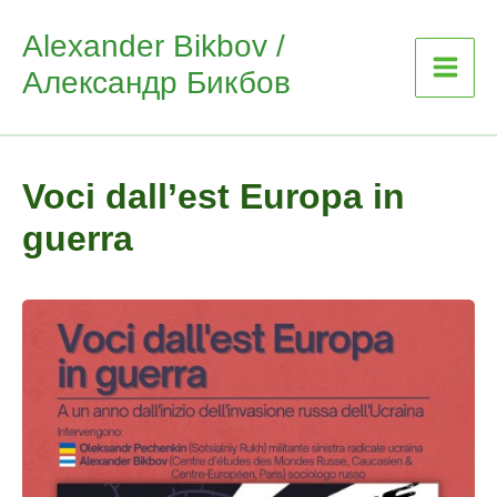
Skip
Alexander Bikbov /
to
Александр Бикбов
content
Voci dall’est Europa in
guerra