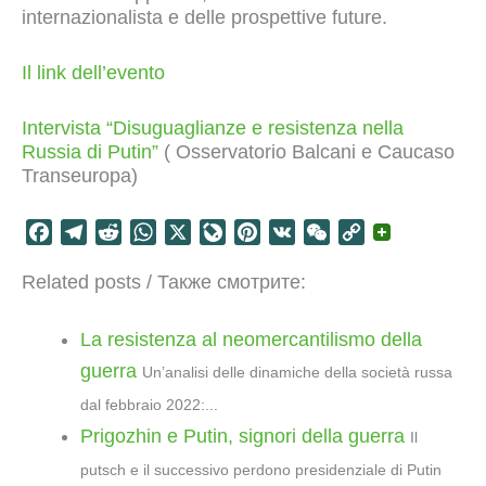
internazionalista e delle prospettive future.
Il link dell’evento
Intervista “Disuguaglianze e resistenza nella
Russia di Putin”
( Osservatorio Balcani e Caucaso
Transeuropa)
F
T
R
W
X
L
P
V
W
C
a
e
e
h
i
i
K
e
o
Related posts / Также смотрите:
c
l
d
a
v
n
C
p
e
e
d
t
e
t
h
y
b
g
i
s
J
e
a
L
La resistenza al neomercantilismo della
o
r
t
A
o
r
t
i
guerra
Un’analisi delle dinamiche della società russa
o
a
p
u
e
n
dal febbraio 2022:...
k
m
p
r
s
k
Prigozhin e Putin, signori della guerra
Il
n
t
a
putsch e il successivo perdono presidenziale di Putin