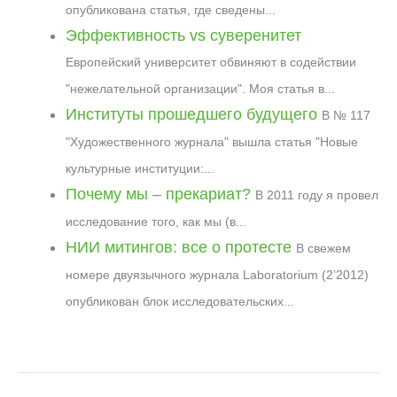
опубликована статья, где сведены...
k
m
p
r
s
k
Эффективность vs суверенитет
n
t
a
Европейский университет обвиняют в содействии
l
"нежелательной организации". Моя статья в...
Институты прошедшего будущего
В № 117
"Художественного журнала" вышла статья "Новые
культурные институции:...
Почему мы – прекариат?
В 2011 году я провел
исследование того, как мы (в...
НИИ митингов: все о протесте
В свежем
номере двуязычного журнала Laboratorium (2’2012)
опубликован блок исследовательских...