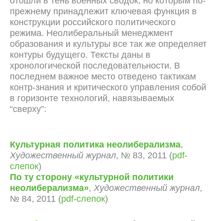
отошли в тень военных сводок, но которым по-
прежнему принадлежит ключевая функция в
конструкции российского политического
режима. Неолиберальный менеджмент
образования и культуры все так же определяет
контуры будущего. Тексты даны в
хронологической последовательности. В
последнем важное место отведено тактикам
контр-знания и критического управления собой
в горизонте технологий, навязываемых
“сверху”:
Культурная политика неолиберализма
,
Художественный журнал
, № 83, 2011 (
pdf-
слепок
)
По ту сторону «культурной политики
неолиберализма»
,
Художественный журнал
,
№ 84, 2011 (
pdf-слепок
)