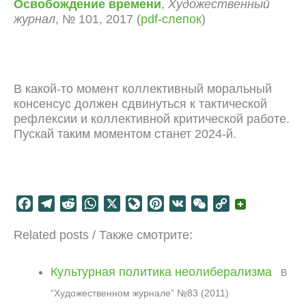
Освобождение времени
,
Художественный
журнал
, № 101, 2017 (
pdf-слепок
)
В какой-то момент коллективный моральный
консенсус должен сдвинуться к тактической
рефлексии и коллективной критической работе.
Пускай таким моментом станет 2024-й.
F
T
R
W
X
L
P
V
W
C
a
e
e
h
i
i
K
e
o
Related posts / Также смотрите:
c
l
d
a
v
n
C
p
e
e
d
t
e
t
h
y
b
g
i
s
J
e
a
L
Культурная политика неолиберализма
В
o
r
t
A
o
r
t
i
“Художественном журнале” №83 (2011)
o
a
p
u
e
n