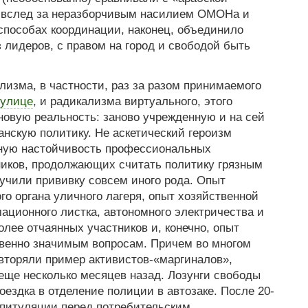
я, вслед за неразборчивым насилием ОМОНа и
 способах координации, наконец, объединило
 лидеров, с правом на город и свободой быть
лизма, в частности, раз за разом принимаемого
 улице
, и радикализма виртуального, этого
новую реальность: заново учрежденную и на сей
анскую политику. Не аскетический героизм
нную настойчивость профессиональных
ников, продолжающих считать политику грязным
учили прививку совсем иного рода. Опыт
го органа уличного лагеря, опыт хозяйственной
ационного листка, автономного электричества и
олее отчаянных участников и, конечно, опыт
венно значимым вопросам. Причем во многом
овторяли пример активистов-«маргиналов»,
еще несколько месяцев назад. Лозунги свободы
оездка в отделение полиции в автозаке. После 20-
апитуляции перед потребительским