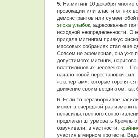
5.
На митинг 10 декабря многие о
провокации или власти от них в
демонстрантов или сумеет обой
эпоха улыбок
, адресованных пол
исходной неопределенности. Оч
придала митингам привкус риско
массовых собраниях стал еще од
Совсем не эфемерная, она уже п
допустимого: митинги, нарисова
пластилиновых человечков… Почт
начало новой перестановки сил.
«экспертам», которые торопятся 
движение своим вердиктом, как 
6.
Если то неразборчивое насили
может в очередной раз изменить
ненасильственного сопротивления
предлагал штурмовать Кремль о
озвучивали, в частности,
крайни
участия в мирном протесте. Вед