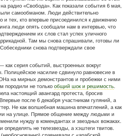
на радио «Свобода». Как показали события 6 мая,
были самообманом. Люди действительно
о и тех, кто впервые присоединился к движению
тинга люди опять сообщали нам в интервью, что
одтверждением их слов стал успех уличного
аррикадной. Там мы снова спрашивали, готовы ли
Собеседники снова подтверждали свое
 как серия событий, выстроенных вокруг
ы. Полицейское насилие сдвинуло равновесие в
ОНа на мирных демонстрантов и пробежки с ними
ам породили не только
общий шок и решимость
.
ела настоящий авангард протеста, бросив
Впервые после 6 декабря участникам гуляний, а
ттер. Не как волшебная машина впечатлений, а как
ции на улице. Прямое общение между людьми и
менили нужду в комендантах и звездных вожаках.
и определять не телезвезды, а хэштеги твитов.
(необоснованно) сравнивали с «арабской