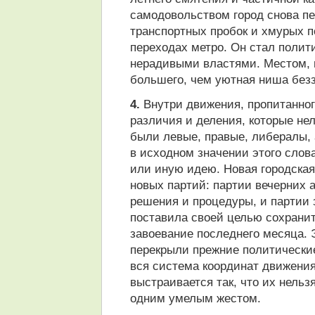
самодовольством город снова п
транспортных пробок и хмурых 
переходах метро. Он стал полит
нерадивыми властями. Местом, г
большего, чем уютная ниша безз
4.
Внутри движения, пропитанног
различия и деления, которые не
были левые, правые, либералы, 
в исходном значении этого слова
или иную идею. Новая городская
новых партий: партии вечерних
решения и процедуры, и партии з
поставила своей целью сохранит
завоевание последнего месяца. 
перекрыли прежние политически
вся система координат движени
выстраивается так, что их нель
одним умелым жестом.