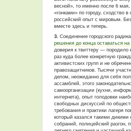
весной», то именно после 6 ма
«гонками» по городу, сходство в
российский опыт с мировым. Без
вместе здесь и теперь.
3.
Соединение городского радика
решения до конца оставаться на
доверия к твиттеру — породило 
раз куда более конкретную гражд
активистских групп и не обрече
правозащитников. Тысячи участ
делом, неожиданно для себя пол
ассамблей, этого законодательно
самоорганизации (кухни, информ
интернета), опыт голодовки наиб
свободных дискуссий по общест
требования и практики лагеря п
который казался такими дикими 
собраний, полицейский разгон, п
летнего смятения и частичной к