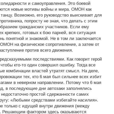
солидарности и самоуправления. Это боевой
ваются новые мотивы войны и мира. ОМОН как
 танцу. Возможно, его руководство выискивает для
ротивника, попросту не зная, что делать с этим
бразием гражданских участников. Если ему
х крепких, готовых к бою парней, вся ситуация
ень понятной и знакомой. Не в том ли заключается
ь ОМОН на физическое сопротивление, а затем от
наступление против всего движения.
предсказуемыми последствиями. Как говорит герой
, чтобы кто-то один совершил ошибку. Тогда все
ые комбинации властей утратят смысл. На деле,
ровокации тех, кто 6 мая был сильнее всех избит
гами в неверном направлении. Потому что 6 мая
, в последующие дни автозаки заполнялись
 недостаточно простой сдержанности самих
ругу: «Любыми средствами избегайте насилия».
е только с идущей внутри движения (между
я. Решающим фактором здесь оказываются