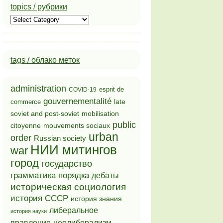
topics / рубрики
topics
/
рубрики
tags / облако меток
administration
esprit de
COVID-19
gouvernementalité
late
commerce
soviet and post-soviet
mobilisation
public
mouvements sociaux
citoyenne
urban
order
Russian society
НИИ митингов
war
город
государство
грамматика порядка
дебаты
историческая социология
история СССР
история знания
либеральное
история науки
неолиберализм
правление