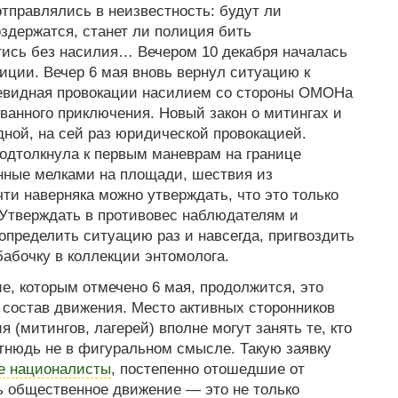
тправлялись в неизвестность: будут ли
оздержатся, станет ли полиция бить
тись без насилия… Вечером 10 декабря началась
иции. Вечер 6 мая вновь вернул ситуацию к
евидная провокации насилием со стороны ОМОНа
ванного приключения. Новый закон о митингах и
ной, на сей раз юридической провокацией.
одтолкнула к первым маневрам на границе
нные мелками на площади, шествия из
и наверняка можно утверждать, что это только
 Утверждать в противовес наблюдателям и
определить ситуацию раз и навсегда, пригвоздить
бабочку в коллекции энтомолога.
е, которым отмечено 6 мая, продолжится, это
 состав движения. Место активных сторонников
 (митингов, лагерей) вполне могут занять те, кто
тнюдь не в фигуральном смысле. Такую заявку
е националисты
, постепенно отошедшие от
ь общественное движение — это не только