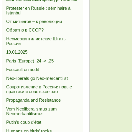
Protester en Russie : séminaire à
Istanbul
От митингов – к революции
Обратно в СССР?
Неомеркантилистские Штаты
России
19.01.2025
Paris (Europe) .24 -> .25
Foucault on audit
Neo-liberals go Neo-mercantilist
Сопротивление в России: новые
практики и советское эхо
Propaganda and Resistance
Vom Neoliberalismus zum
Neomerkantilismus
Putin’s coup d’état
Humans on birds’ rocks