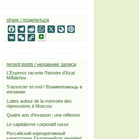
share / поделиться
Facebook
Telegram
Reddit
WhatsApp
X
LiveJournal
Pinterest
VK
WeChat
Copy
Link
recent posts / недавние записи
L’Express raconte l’histoire d’Azat
Miftakhov
S’associer en exil / Взаимопомощь в
изгнании
Luttes autour de la mémoire des
répressions à Moscou
Quatre ans d’invasion : une réflexion
Le capitalisme corporatif russe
Российский корпоративный
капитализм: Екатеринбург revisited