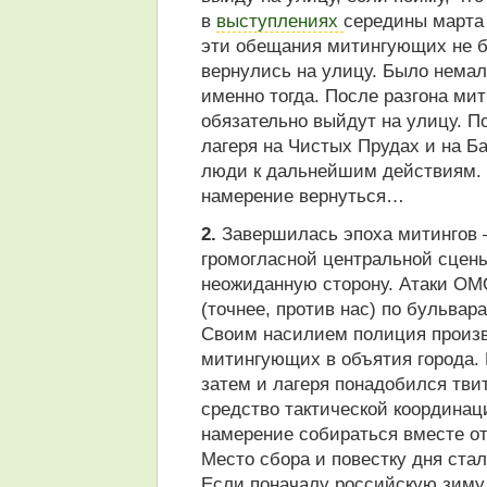
в
выступлениях
середины марта 
эти обещания митингующих не 
вернулись на улицу. Было немал
именно тогда. После разгона ми
обязательно выйдут на улицу. П
лагеря на Чистых Прудах и на Б
люди к дальнейшим действиям. 
намерение вернуться…
2.
Завершилась эпоха митингов —
громогласной центральной сцен
неожиданную сторону. Атаки ОМ
(точнее, против нас) по бульвар
Своим насилием полиция произв
митингующих в объятия города. 
затем и лагеря понадобился тви
средство тактической координа
намерение собираться вместе от
Место сбора и повестку дня стал
Если поначалу российскую зиму 