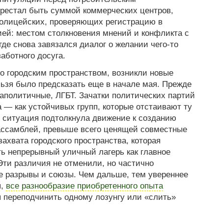
ерестал быть суммой коммерческих центров,
полицейских, проверяющих регистрацию в
ией: местом столкновения мнений и конфликта с
де снова завязался диалог о желании чего-то
аботного досуга.
о городским пространством, возникли новые
льзя было предсказать еще в начале мая. Прежде
аполитичные, ЛГБТ. Зачатки политических партий
 — как устойчивых групп, которые отстаивают ту
 ситуация подтолкнула движение к созданию
 ассамблей, превыше всего ценящей совместные
ахвата городского пространства, которая
ь непрерывный уличный лагерь как главное
Эти различия не отменили, но частично
е разрывы и союзы. Чем дальше, тем увереннее
я,
все разнообразие приобретенного опыта
зя переподчинить одному лозунгу или «слить»