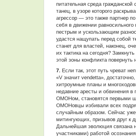
питательная среда гражданской 
танец, в узоре которого раскры
агрессор — это также партнер по
себя в движении равносильного п
пестрым и ускользающим разноо
удастся нащупать перед собой те
станет для властей, наконец, оч
их тактика на сегодня? Замкнут
этой зоны конфликта повернуть 
7.
Если так, этот путь чреват не
«V значит vendetta», достаточно
хитроумные планы и многоходов
недавние аресты и обвинения в п
ОМОНом, становятся первыми ша
ОМОНовцы избивали всех подряд
случайным образом. Сейчас уже
митингующих, призывов друг к д
Дальнейшая эволюция связана н
участниками) работой осознани