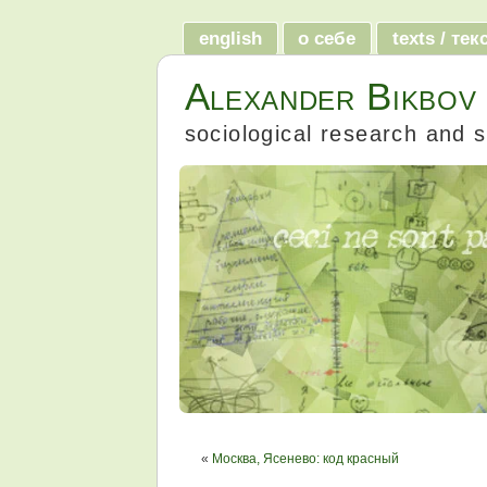
english
о себе
texts / те
Alexander Bikbov
sociological research and s
«
Москва, Ясенево: код красный