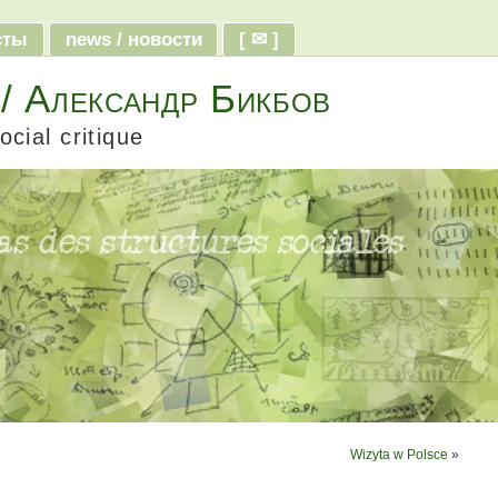
ксты
news / новости
[ ✉ ]
 / Александр Бикбов
ocial critique
Wizyta w Polsce
»