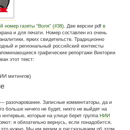
й номер газеты “Воля” (#38)
. Две версии pdf
в
экрана и для печати. Номер составлен из очень
аналитики, ярких свидетельств. Традиционно
дный и региональный российский контексты
апоминающиеся графические репортажи Виктории
ван этот текст:
НИИ митингов)
ие
— разочарование. Записные комментаторы, да и
о больше ничего не будет, никто не выйдет на
в интервью, которые на улице берет группа
НИИ
ряют: я обязательно вернусь, если понадобится,
о это нужно. Мы им верим и рассказываем об этом