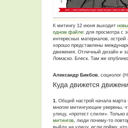
К митингу 12 июня выходит
новы
одном файле
: для просмотра с 
интересных материалов, острой 
хорошо представлены междунаро
движения. Отличный дизайн и з
Ломаско. Блеск. Там же опублико
Александр Бикбов
, социолог (
Куда движется движен
1.
Общий настрой начала марта 
многие митингующие уверены, чт
улицу, «протест слили». Только 
митингов
, люди почему-то повто
выйду на улицу, если пойму, чт