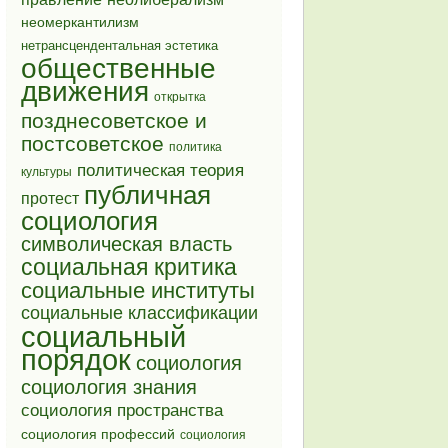
неомеркантилизм
нетрансцендентальная эстетика
общественные
движения
открытка
позднесоветское и
постсоветское
политика
политическая теория
культуры
публичная
протест
социология
символическая власть
социальная критика
социальные институты
социальные классификации
социальный
порядок
социология
социология знания
социология пространства
социология профессий
социология