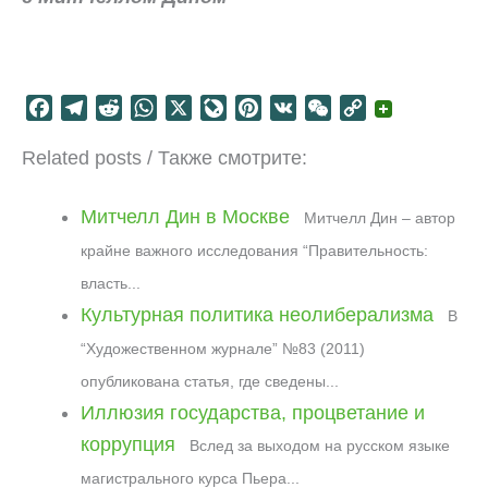
F
T
R
W
X
L
P
V
W
C
a
e
e
h
i
i
K
e
o
Related posts / Также смотрите:
c
l
d
a
v
n
C
p
e
e
d
t
e
t
h
y
b
g
i
s
J
e
a
L
Митчелл Дин в Москве
Митчелл Дин – автор
o
r
t
A
o
r
t
i
крайне важного исследования “Правительность:
o
a
p
u
e
n
власть...
k
m
p
r
s
k
Культурная политика неолиберализма
В
n
t
a
“Художественном журнале” №83 (2011)
l
опубликована статья, где сведены...
Иллюзия государства, процветание и
коррупция
Вслед за выходом на русском языке
магистрального курса Пьера...