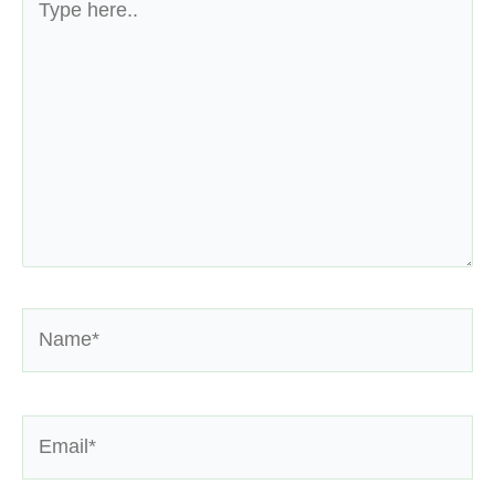
here..
Name*
Email*