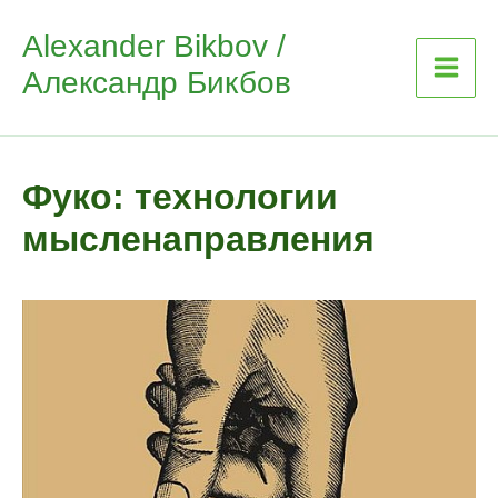
Skip
Alexander Bikbov /
to
Александр Бикбов
content
Фуко: технологии
мысленаправления