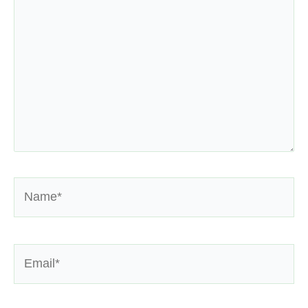
here..
Name*
Email*