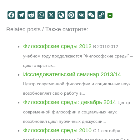
F
T
R
W
X
L
P
V
W
C
a
e
e
h
i
i
K
e
o
Related posts / Также смотрите:
c
l
d
a
v
n
C
p
e
e
d
t
e
t
h
y
b
g
i
s
J
e
a
L
Философские среды 2012
В 2011/2012
o
r
t
A
o
r
t
i
учебном году продолжаются “Философские среды” –
o
a
p
u
e
n
цикл открытых...
k
m
p
r
s
k
Исследовательский семинар 2013/14
n
t
a
Центр современной философии и социальных наук
l
возобновляет свою работу в...
Философские среды: декабрь 2014
Центр
современной философии и социальных наук
возобновил цикл публичных дискуссий...
Философские среды 2010
С 1 сентября