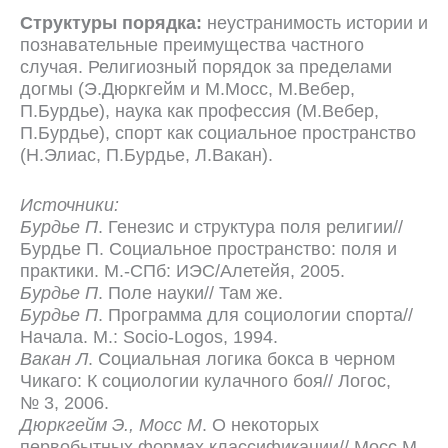
Структуры порядка:
неустранимость истории и
познавательные преимущества частного
случая. Религиозный порядок за пределами
догмы (Э.Дюркгейм и М.Мосс, М.Вебер,
П.Бурдье), наука как профессия (М.Вебер,
П.Бурдье), спорт как социальное пространство
(Н.Элиас, П.Бурдье, Л.Вакан).
Источники:
Бурдье П
. Генезис и структура поля религии//
Бурдье П. Социальное пространство: поля и
практики. М.-СПб: ИЭС/Алетейя, 2005.
Бурдье П
. Поле науки// Там же.
Бурдье П
. Программа для социологии спорта//
Начала. М.: Socio-Logos, 1994.
Вакан Л
. Социальная логика бокса в черном
Чикаго: К социологии кулачного боя// Логос,
№ 3, 2006.
Дюркгейм Э., Мосс М
. О некоторых
первобытных формах классификации// Мосс М.