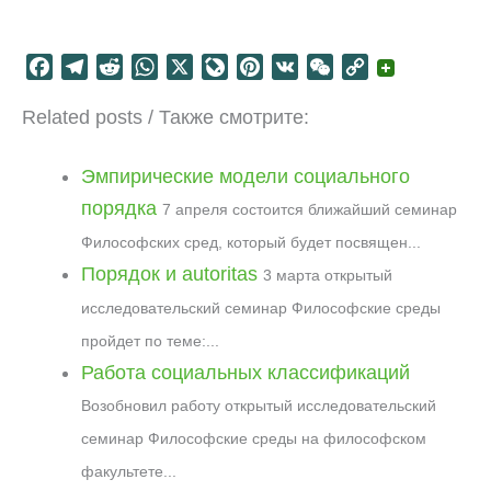
F
T
R
W
X
L
P
V
W
C
a
e
e
h
i
i
K
e
o
Related posts / Также смотрите:
c
l
d
a
v
n
C
p
e
e
d
t
e
t
h
y
b
g
i
s
J
e
a
L
Эмпирические модели социального
o
r
t
A
o
r
t
i
порядка
7 апреля состоится ближайший семинар
o
a
p
u
e
n
Философских сред, который будет посвящен...
k
m
p
r
s
k
Порядок и autoritas
3 марта открытый
n
t
a
исследовательский семинар Философские среды
l
пройдет по теме:...
Работа социальных классификаций
Возобновил работу открытый исследовательский
семинар Философские среды на философском
факультете...