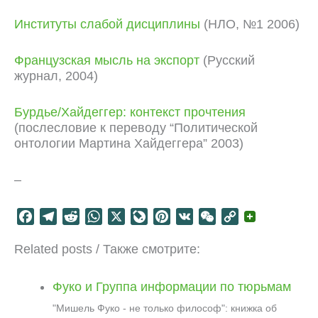
Институты слабой дисциплины
(НЛО, №1 2006)
Французская мысль на экспорт
(Русский
журнал, 2004)
Бурдье/Хайдеггер: контекст прочтения
(послесловие к переводу “Политической
онтологии Мартина Хайдеггера” 2003)
–
F
T
R
W
X
L
P
V
W
C
a
e
e
h
i
i
K
e
o
Related posts / Также смотрите:
c
l
d
a
v
n
C
p
e
e
d
t
e
t
h
y
b
g
i
s
J
e
a
L
Фуко и Группа информации по тюрьмам
o
r
t
A
o
r
t
i
"Мишель Фуко - не только философ": книжка об