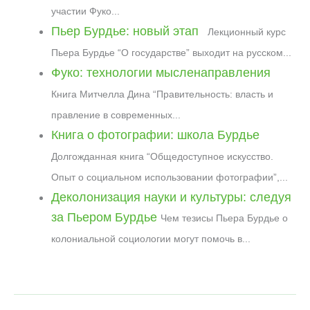
o
a
p
u
e
n
участии Фуко...
k
m
p
r
s
k
Пьер Бурдье: новый этап
Лекционный курс
n
t
a
Пьера Бурдье “О государстве” выходит на русском...
l
Фуко: технологии мысленаправления
Книга Митчелла Дина “Правительность: власть и
правление в современных...
Книга о фотографии: школа Бурдье
Долгожданная книга “Общедоступное искусство.
Опыт о социальном использовании фотографии”,...
Деколонизация науки и культуры: следуя
за Пьером Бурдье
Чем тезисы Пьера Бурдье о
колониальной социологии могут помочь в...