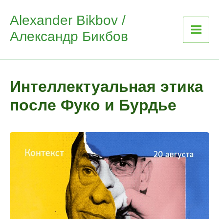
Skip
Alexander Bikbov /
to
Александр Бикбов
content
Интеллектуальная этика
после Фуко и Бурдье