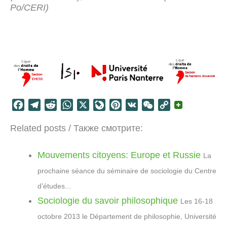
Po/CERI)
F
T
R
W
X
L
P
V
W
C
a
e
e
h
i
i
K
e
o
Related posts / Также смотрите:
c
l
d
a
v
n
C
p
e
e
d
t
e
t
h
y
b
g
i
s
J
e
a
L
Mouvements citoyens: Europe et Russie
La
o
r
t
A
o
r
t
i
prochaine séance du séminaire de sociologie du Centre
o
a
p
u
e
n
d’études...
k
m
p
r
s
k
Sociologie du savoir philosophique
Les 16-18
n
t
a
octobre 2013 le Département de philosophie, Université
l