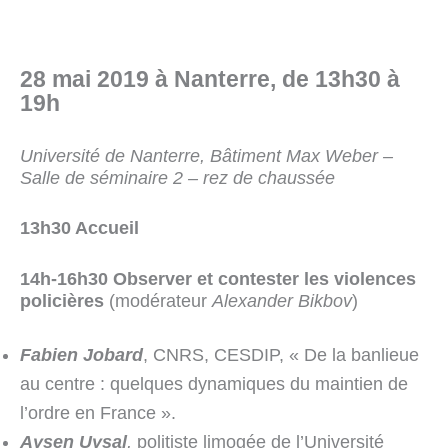
28 mai 2019 à Nanterre, de 13h30 à
19h
Université de Nanterre, Bâtiment Max Weber –
Salle de séminaire 2 – rez de chaussée
1
3
h30
A
ccueil
14h-16h30 Observer et contester les violences
policières
(modérateur
Alexander Bikbov
)
Fabien Jobard
, CNRS, CESDIP, « De la banlieue
au centre : quelques dynamiques du maintien de
l’ordre en France ».
Ayşen Uysal
,
politiste limogée de l’Université