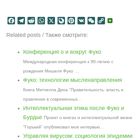
F
T
R
W
X
L
P
V
W
C
a
e
e
h
i
i
K
e
o
Related posts / Также смотрите:
c
l
d
a
v
n
C
p
e
e
d
t
e
t
h
y
b
g
i
s
J
e
a
L
Конференция о и вокруг Фуко
o
r
t
A
o
r
t
i
Международная конференция к 90-летию с
o
a
p
u
e
n
рождения Мишеля Фуко ...
k
m
p
r
s
k
Фуко: технологии мысленаправления
n
t
a
Книга Митчелла Дина “Правительность: власть и
l
правление в современных...
Интеллектуальная этика после Фуко и
Бурдье
Проект о книгах и интеллектуальной жизни
“Горький” опубликовал мое интервью...
Управляя вирусом: социология эпидемии