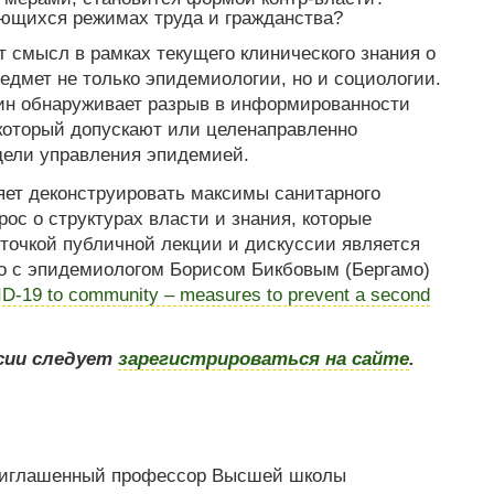
яющихся режимах труда и гражданства?
 смысл в рамках текущего клинического знания о
редмет не только эпидемиологии, но и социологии.
ин обнаруживает разрыв в информированности
 который допускают или целенаправленно
дели управления эпидемией.
яет деконструировать максимы санитарного
рос о структурах власти и знания, которые
точкой публичной лекции и дискуссии является
о с эпидемиологом Борисом Бикбовым (Бергамо)
-19 to community – measures to prevent a second
усии следует
зарегистрироваться на сайте
.
приглашенный профессор Высшей школы