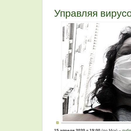
Управляя вирус
15 апреля 2020
в
19:00
(по Мск) –
публ