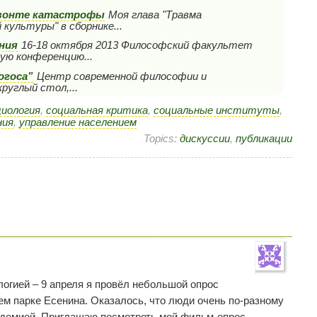
изонте катастрофы
Моя глава "Травма
 культуры" в сборнике...
ния
16-18 октября 2013 Философский факультет
ую конференцию...
огоса”
Центр современной философии и
руглый стол,...
циология
,
социальная критика
,
социальные институты
,
ния
,
управление населением
Topics:
дискуссии
,
публикации
огией – 9 апреля я провёл небольшой опрос
м парке Есенина. Оказалось, что люди очень по-разному
ндемией. Приглашаю посмотреть мой фильм-опрос.