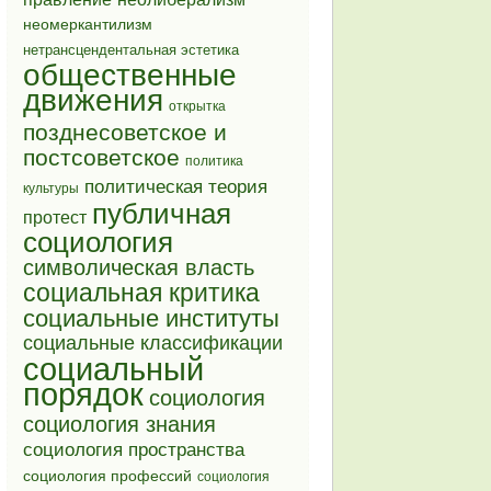
неомеркантилизм
нетрансцендентальная эстетика
общественные
движения
открытка
позднесоветское и
постсоветское
политика
политическая теория
культуры
публичная
протест
социология
символическая власть
социальная критика
социальные институты
социальные классификации
социальный
порядок
социология
социология знания
социология пространства
социология профессий
социология