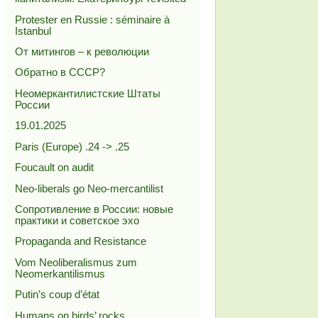
Protester en Russie : séminaire à
Istanbul
От митингов – к революции
Обратно в СССР?
Неомеркантилистские Штаты
России
19.01.2025
Paris (Europe) .24 -> .25
Foucault on audit
Neo-liberals go Neo-mercantilist
Сопротивление в России: новые
практики и советское эхо
Propaganda and Resistance
Vom Neoliberalismus zum
Neomerkantilismus
Putin’s coup d’état
Humans on birds’ rocks