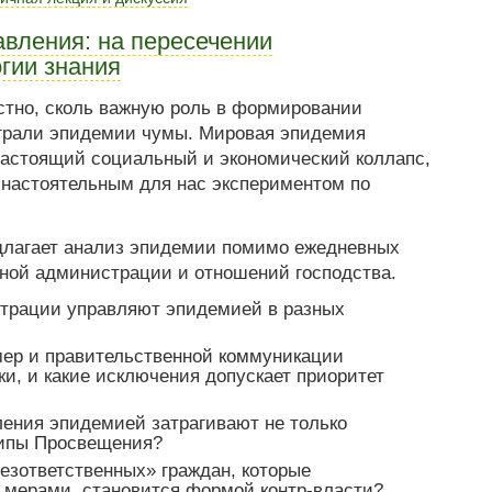
авления: на пересечении
гии знания
стно, сколь важную роль в формировании
играли эпидемии чумы. Мировая эпидемия
настоящий социальный и экономический коллапс,
 настоятельным для нас экспериментом по
длагает анализ эпидемии помимо ежедневных
енной администрации и отношений господства.
страции управляют эпидемией в разных
мер и правительственной коммуникации
и, и какие исключения допускает приоритет
ения эпидемией затрагивают не только
ципы Просвещения?
безответственных» граждан, которые
 мерами, становится формой контр-власти?