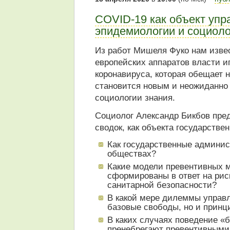
COVID-19 как объект упр
эпидемиологии и социоло
Из работ Мишеля Фуко нам изве
европейских аппаратов власти 
коронавируса, которая обещает 
становится новым и неожиданно
социологии знания.
Социолог Александр Бикбов пре
сводок, как объекта государств
Как государственные админи
обществах?
Какие модели превентивных 
сформированы в ответ на риск
санитарной безопасности?
В какой мере дилеммы управл
базовые свободы, но и прин
В каких случаях поведение «
пренебрегают превентивными