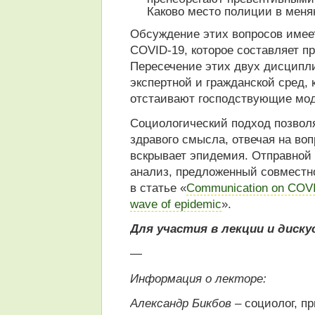
Каково место полиции в мен
Обсуждение этих вопросов имеет
COVID-19, которое составляет п
Пересечение этих двух дисципл
экспертной и гражданской сред,
отстаивают господствующие мо
Социологический подход позвол
здравого смысла, отвечая на воп
вскрывает эпидемия. Отправной 
анализ, предложенный совместн
в статье «
Communication on COVID
wave of epidemic
».
Для участия в лекции и диск
—
Информация о лекторе:
Александр Бикбов
– социолог, 