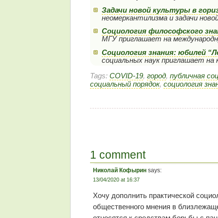
Задачи новой культуры в гор
неомеркантилизма и задачи новой
Социология философского зна
МГУ приглашает на международн
Социология знания: юбилей “Л
социальных наук приглашает на к
Tags:
COVID-19
,
город
,
публичная со
социальный порядок
,
социология зна
1 comment
Николай Кофырин
says:
13/04/2020 at 16:37
Хочу дополнить практической социол
общественного мнения в близлежаще
относятся к средствам борьбы с па