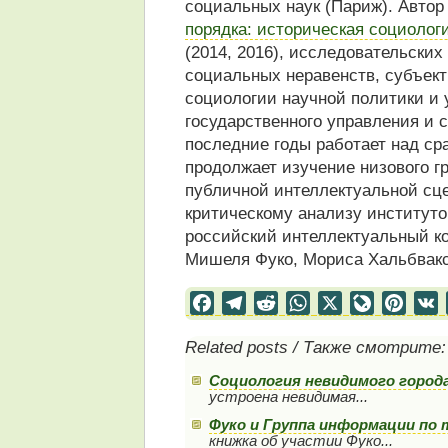
социальных наук (Париж). Авто
порядка: историческая социолог
(2014, 2016), исследовательски
социальных неравенств, субъект
социологии научной политики и
государственного управления и 
последние годы работает над ср
продолжает изучение низового г
публичной интеллектуальной сц
критическому анализу институто
российский интеллектуальный ко
Мишеля Фуко, Мориса Хальбвакс
Facebook
Telegram
Reddit
WhatsApp
X
LiveJourn
Pinter
Related posts / Также смотрите:
Социология невидимого город
устроена невидимая...
Фуко и Группа информации по
книжка об участии Фуко...