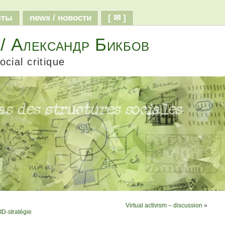
ксты
news / новости
[ ✉ ]
 / Александр Бикбов
ocial critique
Virtual activism – discussion
»
D-stratégie