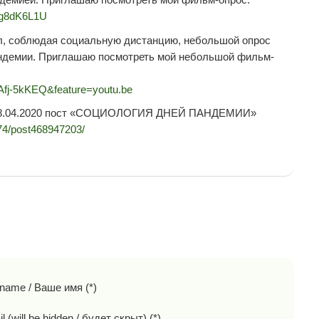
cg8dK6L1U
ёл, соблюдая социальную дистанцию, небольшой опрос
андемии. Приглашаю посмотреть мой небольшой фильм-
Afj-5kKEQ&feature=youtu.be
 08.04.2020 пост «СОЦИОЛОГИЯ ДНЕЙ ПАНДЕМИИ»
574/post468947203/
 name / Ваше имя (*)
l (will be hidden / будет скрыт) (*)