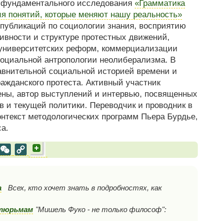
р фундаментального исследования
«Грамматика
ия понятий, которые меняют нашу реальность»
х публикаций по социологии знания, восприятию
ивности и структуре протестных движений,
 университетских реформ, коммерциализации
социальной антропологии неолиберализма. В
авнительной социальной историей времени и
ражданского протеста. Активный участник
ены, автор выступлений и интервью, посвященных
в и текущей политики. Переводчик и проводник в
нтекст методологических программ Пьера Бурдье,
а.
al
est
VK
WeChat
Copy
Link
а
Всех, кто хочет знать в подробностях, как
 тюрьмам
"Мишель Фуко - не только философ":