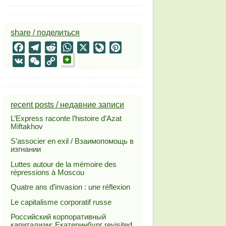
share / поделиться
Facebook
Telegram
Reddit
WhatsApp
X
LiveJournal
Pinterest
VK
WeChat
Copy
Link
recent posts / недавние записи
L’Express raconte l’histoire d’Azat
Miftakhov
S’associer en exil / Взаимопомощь в
изгнании
Luttes autour de la mémoire des
répressions à Moscou
Quatre ans d’invasion : une réflexion
Le capitalisme corporatif russe
Российский корпоративный
капитализм: Екатеринбург revisited