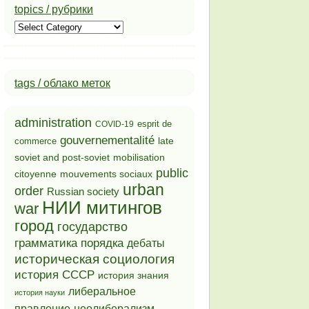
topics / рубрики
topics
/
рубрики
tags / облако меток
administration
esprit de
COVID-19
gouvernementalité
late
commerce
soviet and post-soviet
mobilisation
public
mouvements sociaux
citoyenne
urban
order
Russian society
НИИ митингов
war
город
государство
грамматика порядка
дебаты
историческая социология
история СССР
история знания
либеральное
история науки
неолиберализм
правление