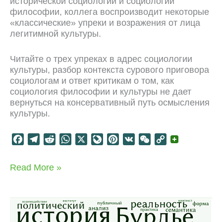
исторической социологии и социологии
философии, коллега воспроизводит некоторые
«классические» упреки и возражения от лица
легитимной культуры.
Читайте о трех упреках в адрес социологии
культуры, разбор контекста сурового приговора
социологам и ответ критикам о том, как
социология философии и культуры не дает
вернуться на консервативный путь осмысления
культуры.
F
T
R
W
X
L
P
V
W
C
a
e
e
h
i
i
K
e
o
c
l
d
a
v
n
C
p
Аморальные
Read More »
e
e
d
t
e
t
h
y
социологи
b
g
i
s
J
e
a
L
культуры
o
r
t
A
o
r
t
i
o
a
p
u
e
n