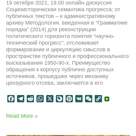
19 октября 2021, 19.00 онлайн-дискуссия
Социоисторическая семантика прогресса: от
публичных текстов – к административному
архиву Методология, введенная в “Грамматике
порядка” (2014) для реконструкции
политического горизонта понятия “научно-
технический прогресс”, отслеживает
формирование и циркуляцию смыслов в
пространстве публичного и профессионального
высказывания 1950-90-х. Преимущество
обращения к корпусу публично доступных
источников, прошедших через механику
цензурного отсева, заключается в его
F
T
R
W
X
L
P
V
W
C
a
e
e
h
i
i
K
e
o
c
l
d
a
v
n
C
p
Семантика
Read More »
e
e
d
t
e
t
h
y
прогресса
b
g
i
s
J
e
a
L
на
o
r
t
A
o
r
t
i
грани