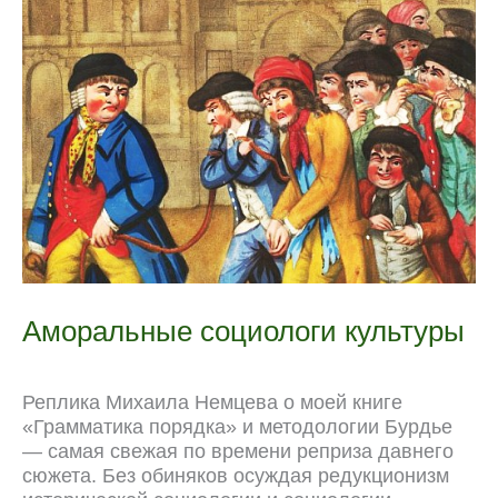
публичного/
o
a
p
u
e
n
архивного
k
m
p
r
s
k
n
t
a
l
Аморальные социологи культуры
Реплика Михаила Немцева о моей книге
«Грамматика порядка» и методологии Бурдье
— самая свежая по времени реприза давнего
сюжета. Без обиняков осуждая редукционизм