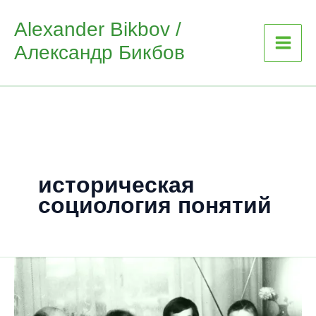
Skip
Alexander Bikbov /
to
Александр Бикбов
content
историческая
социология понятий