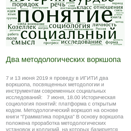
k
m
p
r
s
k
n
t
a
l
Два методологических воркшопа
7 и 13 июня 2019 я проведу в ИГИТИ два
воркшопа, посвященных методологии и
инструментам современных социальных
исследований: 7 июня, 18.00 Историческая
социология понятий: платформа с открытым
кодом. Методологический воркшоп на основе
книги “Грамматика порядка” В основу воркшопа
положена проработка методологических
установок и коллизий, на которых базируется