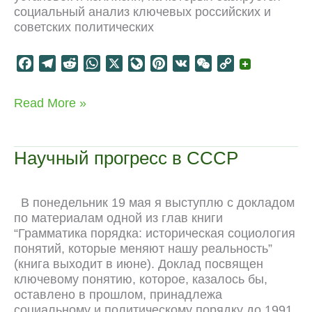
социальный анализ ключевых российских и
советских политических
F
T
R
W
X
L
P
V
W
C
a
e
e
h
i
i
K
e
o
c
l
d
a
v
n
C
p
Два
Read More »
e
e
d
t
e
t
h
y
методологических
b
g
i
s
J
e
a
L
воркшопа
o
r
t
A
o
r
t
i
Научный прогресс в СССР
o
a
p
u
e
n
k
m
p
r
s
k
n
t
В понедельник 19 мая я выступлю с докладом
a
по материалам одной из глав книги
l
“Грамматика порядка: историческая социология
понятий, которые меняют нашу реальность”
(книга выходит в июне). Доклад посвящен
ключевому понятию, которое, казалось бы,
оставлено в прошлом, принадлежа
социальному и политическому порядку до 1991