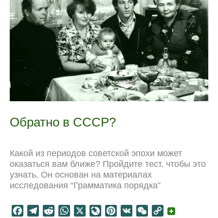
Обратно в СССР?
Какой из периодов советской эпохи может
оказаться вам ближе? Пройдите тест, чтобы это
узнать. Он основан на материалах
исследования “Грамматика порядка”
F
T
R
W
X
L
P
V
W
C