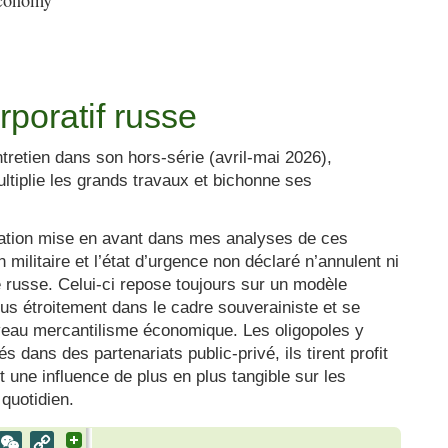
rporatif russe
ntretien dans son hors-série (avril-mai 2026),
ltiplie les grands travaux et bichonne ses
rvation mise en avant dans mes analyses de ces
 militaire et l’état d’urgence non déclaré n’annulent ni
 russe. Celui-ci repose toujours sur un modèle
plus étroitement dans le cadre souverainiste et se
veau mercantilisme économique. Les oligopoles y
s dans des partenariats public-privé, ils tirent profit
 une influence de plus en plus tangible sur les
 quotidien.
al
est
VK
WeChat
Copy