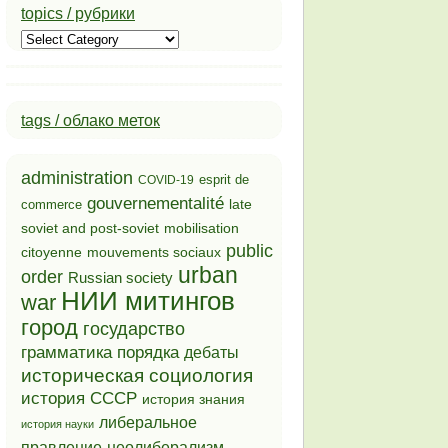
topics / рубрики
topics
/
рубрики
tags / облако меток
administration
esprit de
COVID-19
gouvernementalité
late
commerce
soviet and post-soviet
mobilisation
public
mouvements sociaux
citoyenne
urban
order
Russian society
НИИ митингов
war
город
государство
грамматика порядка
дебаты
историческая социология
история СССР
история знания
либеральное
история науки
неолиберализм
правление