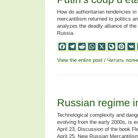
How do authoritarian tendencies in
mercantilism returned to politics 
analyzes the deadly alliance of the
Russia.
Facebook
Telegram
Reddit
WhatsApp
X
LiveJourn
Pinter
View the entire post / Читать пол
Russian regime in
Technological complexity and dange
evolving from the early 2000s, is e
April 23, Discussion of the book F
April 25, New Russian Mercantilism