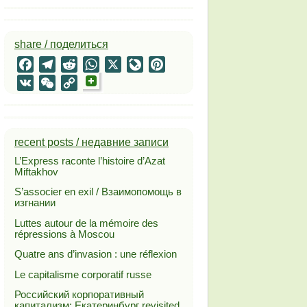
share / поделиться
Facebook
Telegram
Reddit
WhatsApp
X
LiveJournal
Pinterest
VK
WeChat
Copy
Link
recent posts / недавние записи
L’Express raconte l’histoire d’Azat
Miftakhov
S’associer en exil / Взаимопомощь в
изгнании
Luttes autour de la mémoire des
répressions à Moscou
Quatre ans d’invasion : une réflexion
Le capitalisme corporatif russe
Российский корпоративный
капитализм: Екатеринбург revisited