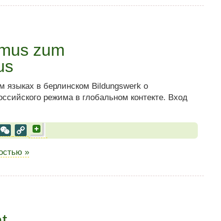
smus zum
us
м языках в берлинском Bildungswerk о
ссийского режима в глобальном контекте. Вход
al
est
VK
WeChat
Copy
Link
ностью »
t