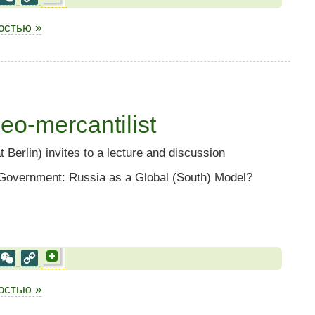
Link
ностью »
eo-mercantilist
t Berlin) invites to a lecture and discussion
l Government: Russia as a Global (South) Model?
al
est
VK
WeChat
Copy
Link
ностью »