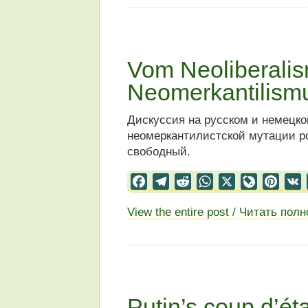
Vom Neoliberali
Neomerkantilism
Дискуссия на русском и немецко
неомеркантилистской мутации ро
свободный.
Facebook
Telegram
Reddit
WhatsApp
X
LiveJourn
Pinter
View the entire post / Читать пол
Putin’s coup d’éta