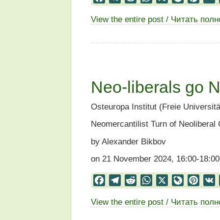
View the entire post / Читать пол
Neo-liberals go N
Osteuropa Institut (Freie Universitä
Neomercantilist Turn of Neolibera
by Alexander Bikbov
on 21 November 2024, 16:00-18:00
Facebook
Telegram
Reddit
WhatsApp
X
LiveJourn
Pinter
View the entire post / Читать пол