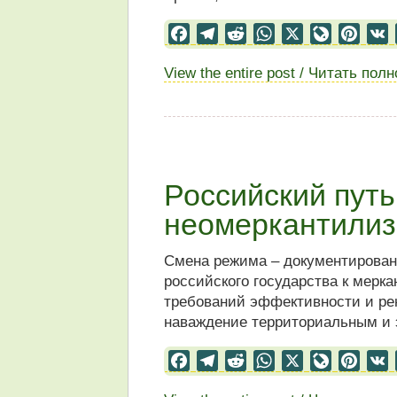
Facebook
Telegram
Reddit
WhatsApp
X
LiveJourn
Pinter
View the entire post / Читать пол
Российский путь
неомеркантили
Смена режима – документирован
российского государства к мерка
требований эффективности и рен
наваждение территориальным и 
Facebook
Telegram
Reddit
WhatsApp
X
LiveJourn
Pinter