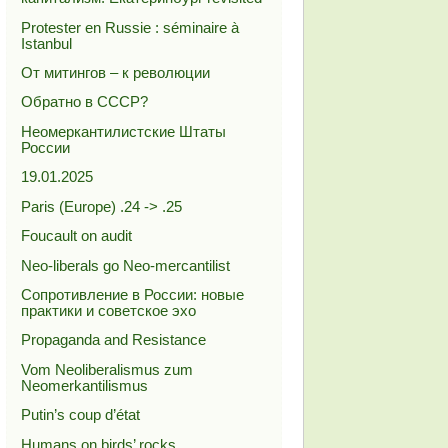
Protester en Russie : séminaire à
Istanbul
От митингов – к революции
Обратно в СССР?
Неомеркантилистские Штаты
России
19.01.2025
Paris (Europe) .24 -> .25
Foucault on audit
Neo-liberals go Neo-mercantilist
Сопротивление в России: новые
практики и советское эхо
Propaganda and Resistance
Vom Neoliberalismus zum
Neomerkantilismus
Putin’s coup d’état
Humans on birds’ rocks