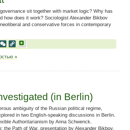
 governance sit together with market logic? Why has
and how does it work? Sociologist Alexander Bikbov
 neoliberal and conservative forces in contemporary
al
est
VK
WeChat
Copy
Link
ностью »
vestigated (in Berlin)
rous ambiguity of the Russian political regime,
xplored in two English-speaking discussions in Berlin.
lexible Authoritarianism by Anna Schwenck.
: the Path of War, presentation by Alexander Bikbov.