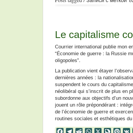
Le capitalisme co
Courrier international publie mon e
“Économie de guerre : la Russie mu
oligopoles”.
La publication vient étayer l’obse
dernières années : la nationalisation
suspendent le cours du capitalisme
néolibéral qui s’inscrit de plus en 
subordonne aux objectifs d’un nou
jouent un rôle prépondérant : intégré
de l’économie de guerre et exercent
routines sociales et esthétiques du
Facebook
Telegram
Reddit
WhatsApp
X
LiveJourn
Pinter