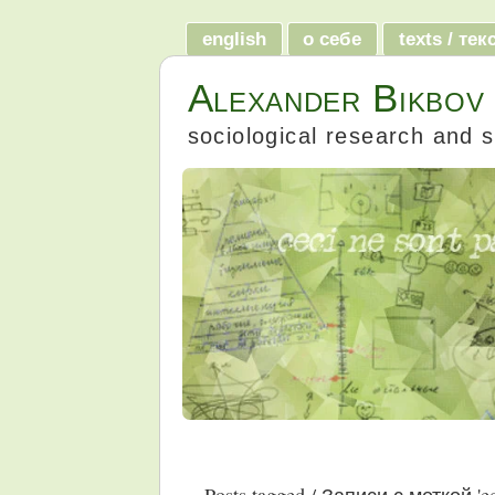
english
о себе
texts / те
Alexander Bikbov
sociological research and s
Posts tagged / Записи с меткой 'e