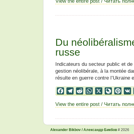
View the entire post / Читать пол
Du néolibéralism
russe
Indicateurs du secteur public et de
gestion néolibérale, à la montée d
résulte en guerre contre l’Ukraine 
Facebook
Telegram
Reddit
WhatsApp
X
LiveJourn
Pinter
View the entire post / Читать пол
Alexander Bikbov / Александр Бикбов
# 2026