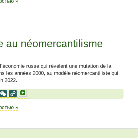
ностью »
e au néomercantilisme
 l’économie russe qui révèlent une mutation de la
ans les années 2000, au modèle néomercantiliste qui
en 2022.
al
est
VK
WeChat
Copy
Link
ностью »