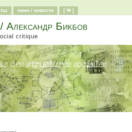
ксты
news / новости
[ ✉ ]
 / Александр Бикбов
ocial critique
conomy'