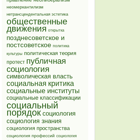
неомеркантилизм
нетрансцендентальная эстетика
общественные
движения
открытка
позднесоветское и
постсоветское
политика
политическая теория
культуры
публичная
протест
социология
символическая власть
социальная критика
социальные институты
социальные классификации
социальный
порядок
социология
социология знания
социология пространства
социология профессий
социология