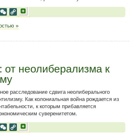
al
est
VK
WeChat
Copy
Link
ностью »
: от неолиберализма к
зму
ное расследование сдвига неолиберального
нтилизму. Как колониальная война рождается из
табельности, к которым прибавляется
экономическим суверенитетом.
al
est
VK
WeChat
Copy
Link