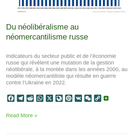
Du néolibéralisme au
néomercantilisme russe
Indicateurs du secteur public et de l’économie
russe qui révèlent une mutation de la gestion
néolibérale, à la montée dans les années 2000, au
modèle néomercantiliste qui résulte en guerre
contre l’Ukraine en 2022.
F
T
R
W
X
L
P
V
W
C
a
e
e
h
i
i
K
e
o
c
l
d
a
v
n
C
p
Du
Read More »
e
e
d
t
e
t
h
y
néolibéralisme
b
g
i
s
J
e
a
L
au
o
r
t
A
o
r
t
i
néomercantilisme