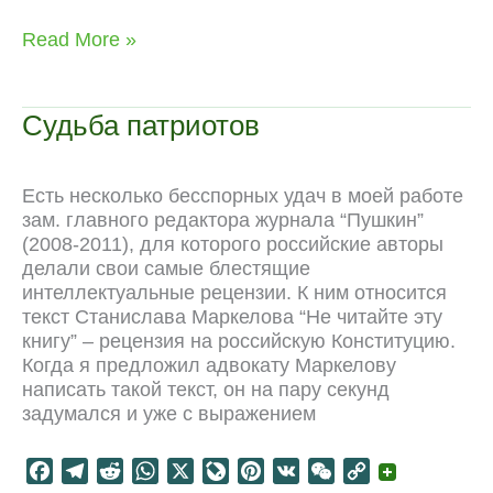
a
e
e
h
i
i
K
e
o
c
l
d
a
v
n
C
p
Жить
Read More »
e
e
d
t
e
t
h
y
после
b
g
i
s
J
e
a
L
СССР:
o
r
t
A
o
r
t
i
лекции
Судьба патриотов
o
a
p
u
e
n
k
m
p
r
s
k
n
t
Есть несколько бесспорных удач в моей работе
a
зам. главного редактора журнала “Пушкин”
l
(2008-2011), для которого российские авторы
делали свои самые блестящие
интеллектуальные рецензии. К ним относится
текст Станислава Маркелова “Не читайте эту
книгу” – рецензия на российскую Конституцию.
Когда я предложил адвокату Маркелову
написать такой текст, он на пару секунд
задумался и уже с выражением
F
T
R
W
X
L
P
V
W
C