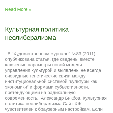
a
e
e
h
i
i
K
e
o
c
l
d
a
v
n
C
p
Судьба
Read More »
e
e
d
t
e
t
h
y
патриотов
b
g
i
s
J
e
a
L
o
r
t
A
o
r
t
i
Культурная политика
o
a
p
u
e
n
неолиберализма
k
m
p
r
s
k
n
t
a
В “Художественном журнале” №83 (2011)
l
опубликована статья, где сведены вместе
ключевые параметры новой модели
управления культурой и выявлены не всегда
очевидные генетические связи между
институциональной системой “культуры как
экономики” и формами субъективности,
претендующими на радикальную
современность. Александр Бикбов. Культурная
политика неолиберализма Сайт ХЖ
чувствителен к браузерным настройкам. Если