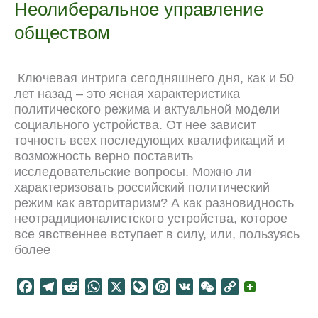
Неолиберальное управление
russe
o
a
p
u
e
n
обществом
k
m
p
r
s
k
n
t
a
Ключевая интрига сегодняшнего дня, как и 50
l
лет назад – это ясная характеристика
политического режима и актуальной модели
социального устройства. От нее зависит
точность всех последующих квалификаций и
возможность верно поставить
исследовательские вопросы. Можно ли
характеризовать российский политический
режим как авторитаризм? А как разновидность
неотрадиционалистского устройства, которое
все явственнее вступает в силу, или, пользуясь
более
F
T
R
W
X
L
P
V
W
C
a
e
e
h
i
i
K
e
o