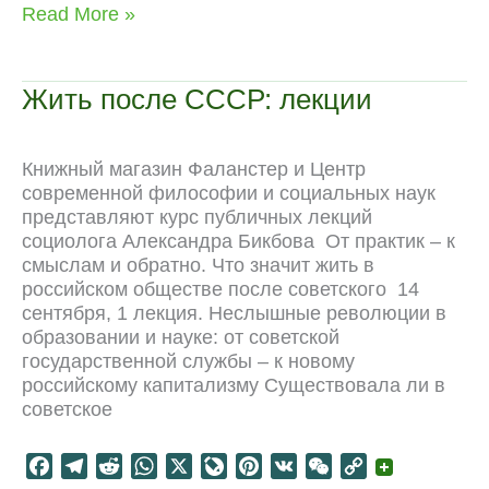
c
l
d
a
v
n
C
p
Неолиберальное
Read More »
e
e
d
t
e
t
h
y
управление
b
g
i
s
J
e
a
L
обществом
o
r
t
A
o
r
t
i
Жить после СССР: лекции
o
a
p
u
e
n
k
m
p
r
s
k
n
t
Книжный магазин Фаланстер и Центр
a
современной философии и социальных наук
l
представляют курс публичных лекций
социолога Александра Бикбова От практик – к
смыслам и обратно. Что значит жить в
российском обществе после советского 14
сентября, 1 лекция. Неслышные революции в
образовании и науке: от советской
государственной службы – к новому
российскому капитализму Существовала ли в
советское
F
T
R
W
X
L
P
V
W
C