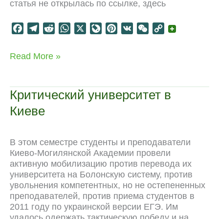
статья не открылась по ссылке, здесь
F
T
R
W
X
L
P
V
W
C
a
e
e
h
i
i
K
e
o
c
l
d
a
v
n
C
p
Культурная
Read More »
e
e
d
t
e
t
h
y
политика
b
g
i
s
J
e
a
L
неолиберализма
o
r
t
A
o
r
t
i
Критический университет в
o
a
p
u
e
n
Киеве
k
m
p
r
s
k
n
t
a
В этом семестре студенты и преподаватели
l
Киево-Могилянской Академии провели
активную мобилизацию против перевода их
университета на Болонскую систему, против
увольнения компетентных, но не остепененных
преподавателей, против приема студентов в
2011 году по украинской версии ЕГЭ. Им
удалось одержать тактическую победу и на