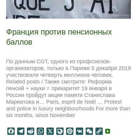
Франция против пенсионных
баллов
По данным CGT, одного из профсоюзов-
организаторов, только в Париже 5 декабря 2019
участвовали четверть миллиона человек.
Related posts / Также смотрите: Реформа
пенсий + науки = прекаритет 19 января в
России пройдут акции памяти Станислава
Маркелова и… Paris, esprit de Noël … Protest
and police in luxury neighbourhoods For more than
six months, since November
F
T
R
W
X
L
P
V
W
C