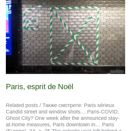
=
o
a
p
u
e
n
прекаритет
k
m
p
r
s
k
n
t
a
l
Paris, esprit de Noël
Related posts / Также смотрите: Paris sérieux
Candid street and window shots… Paris-COVID,
Ghost City? One week after the announced stay-
at-home measures, Paris downtown in… Paris