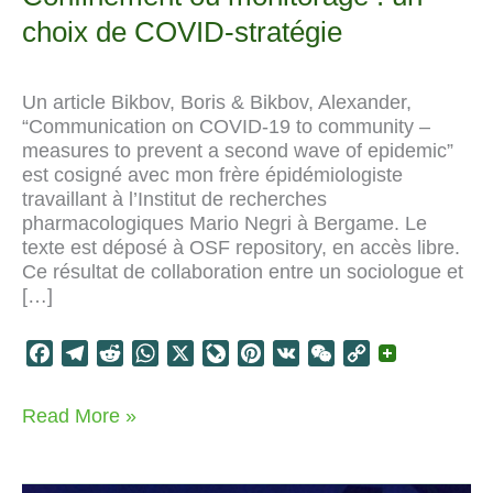
choix de COVID-stratégie
Un article Bikbov, Boris & Bikbov, Alexander,
“Communication on COVID-19 to community –
measures to prevent a second wave of epidemic”
est cosigné avec mon frère épidémiologiste
travaillant à l’Institut de recherches
pharmacologiques Mario Negri à Bergame. Le
texte est déposé à OSF repository, en accès libre.
Ce résultat de collaboration entre un sociologue et
[…]
F
T
R
W
X
L
P
V
W
C
a
e
e
h
i
i
K
e
o
c
l
d
a
v
n
C
p
Confinement
Read More »
e
e
d
t
e
t
h
y
ou
b
g
i
s
J
e
a
L
monitorage
o
r
t
A
o
r
t
i
: