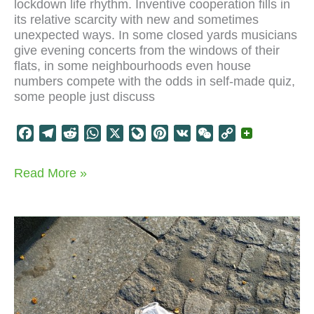
lockdown life rhythm. Inventive cooperation fills in
its relative scarcity with new and sometimes
unexpected ways. In some closed yards musicians
give evening concerts from the windows of their
flats, in some neighbourhoods even house
numbers compete with the odds in self-made quiz,
some people just discuss
F
T
R
W
X
L
P
V
W
C
a
e
e
h
i
i
K
e
o
c
l
d
a
v
n
C
p
Light
Read More »
e
e
d
t
e
t
h
y
night
b
g
i
s
J
e
a
L
COVID-
o
r
t
A
o
r
t
i
lockdown
pleasures
o
a
p
u
e
n
k
m
p
r
s
k
n
t
a
l