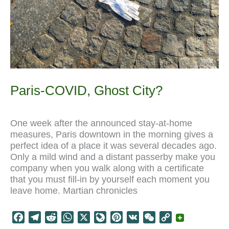
Paris-COVID, Ghost City?
One week after the announced stay-at-home
measures, Paris downtown in the morning gives a
perfect idea of a place it was several decades ago.
Only a mild wind and a distant passerby make you
company when you walk along with a certificate
that you must fill-in by yourself each moment you
leave home. Martian chronicles
F
T
R
W
X
L
P
V
W
C