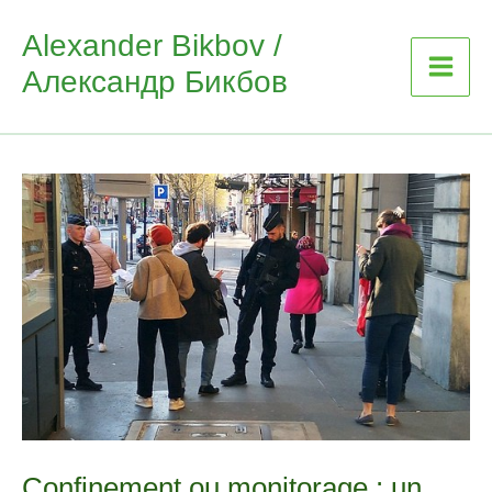
Skip
Alexander Bikbov /
to
Александр Бикбов
content
Confinement ou monitorage : un