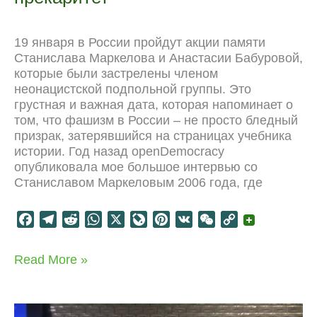
19 января в России пройдут акции памяти
Станислава Маркелова и Анастасии Бабуровой,
которые были застрелены членом
неонацистской подпольной группы. Это
грустная и важная дата, которая напоминает о
том, что фашизм в России – не просто бледный
призрак, затерявшийся на страницах учебника
истории. Год назад openDemocracy
опубликовала мое большое интервью со
Станиславом Маркеловым 2006 года, где
F
T
R
W
X
L
P
V
W
C
a
e
e
h
i
i
K
e
o
c
l
d
a
v
n
C
p
Реформа
Read More »
e
e
d
t
e
t
h
y
пенсий
b
g
i
s
J
e
a
L
+
o
r
t
A
o
r
t
i
науки