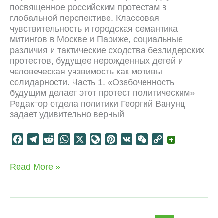
посвященное российским протестам в
глобальной перспективе. Классовая
чувствительность и городская семантика
митингов в Москве и Париже, социальные
различия и тактические сходства безлидерских
протестов, будущее нерожденных детей и
человеческая уязвимость как мотивы
солидарности. Часть 1. «Озабоченность
будущим делает этот протест политическим»
Редактор отдела политики Георгий Ванунц
задает удивительно верный
F
T
R
W
X
L
P
V
W
C
a
e
e
h
i
i
K
e
o
c
l
d
a
v
n
C
p
Будущее
Read More »
e
e
d
t
e
t
h
y
протеста
b
g
i
s
J
e
a
L
o
r
t
A
o
r
t
i
o
a
p
u
e
n