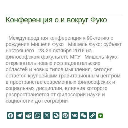
e
e
d
t
e
t
h
y
мы
b
g
i
s
J
e
a
L
–
o
r
t
A
o
r
t
i
прекариат?
Конференция о и вокруг Фуко
o
a
p
u
e
n
k
m
p
r
s
k
n
t
Международная конференция к 90-летию с
a
рождения Мишеля Фуко Мишель Фуко: субъект
l
настоящего 28-29 октября 2016 на
философском факультете МГУ Мишель Фуко,
открыватель новых исследовательских
областей и новых типов мышления, сегодня
остается крупнейшим гравитационным центром
в пространстве современных философских и
социальных дисциплин, влияние которого
распространяется от философии науки и
социологии до географии
F
T
R
W
X
L
P
V
W
C
a
e
e
h
i
i
K
e
o