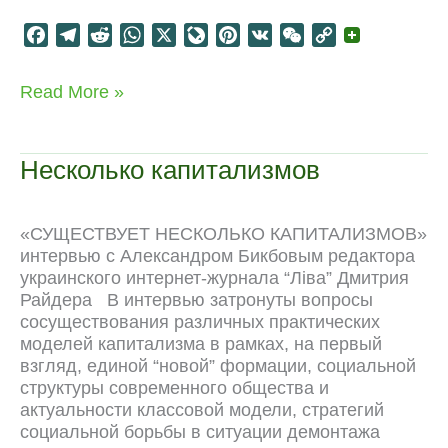
F
T
R
W
X
L
P
V
W
C
a
e
e
h
i
i
K
e
o
c
l
d
a
v
n
C
p
Неолиберальное
Read More »
e
e
d
t
e
t
h
y
управление
b
g
i
s
J
e
a
L
обществом
o
r
t
A
o
r
t
i
Несколько капитализмов
o
a
p
u
e
n
k
m
p
r
s
k
n
t
«СУЩЕСТВУЕТ НЕСКОЛЬКО КАПИТАЛИЗМОВ»
a
интервью с Александром Бикбовым редактора
l
украинского интернет-журнала “Лiва” Дмитрия
Райдера В интервью затронуты вопросы
сосуществования различных практических
моделей капитализма в рамках, на первый
взгляд, единой “новой” формации, социальной
структуры современного общества и
актуальности классовой модели, стратегий
социальной борьбы в ситуации демонтажа