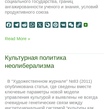
социального государства, границ
ангажированности ученого и знания, условий
продуктивного союза
F
T
R
W
X
L
P
V
W
C
a
e
e
h
i
i
K
e
o
c
l
d
a
v
n
C
p
Несколько
Read More »
e
e
d
t
e
t
h
y
капитализмов
b
g
i
s
J
e
a
L
o
r
t
A
o
r
t
i
Культурная политика
o
a
p
u
e
n
неолиберализма
k
m
p
r
s
k
n
t
a
В “Художественном журнале” №83 (2011)
l
опубликована статья, где сведены вместе
ключевые параметры новой модели
управления культурой и выявлены не всегда
очевидные генетические связи между
институциональной системой “культуры как