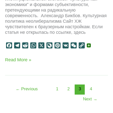
экономики” и формами субъективности,
претендующими на радикальную
современность. Александр Бикбов. Культурная
политика неолиберализма Сайт ХЖ
чувствителен к браузерным настройкам. Если
статья не открылась по ссылке, здесь
F
T
R
W
X
L
P
V
W
C
a
e
e
h
i
i
K
e
o
c
l
d
a
v
n
C
p
Культурная
Read More »
e
e
d
t
e
t
h
y
политика
b
g
i
s
J
e
a
L
неолиберализма
o
r
t
A
o
r
t
i
o
a
p
u
e
n
k
m
p
r
s
k
←
Previous
1
2
3
4
n
t
Next
→
a
l