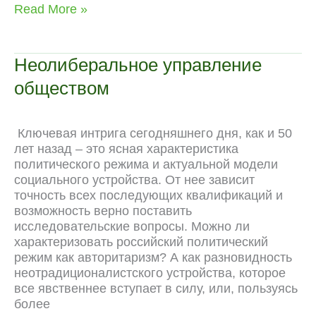
c
l
d
a
v
n
C
p
Конференция
Read More »
e
e
d
t
e
t
h
y
о
b
g
i
s
J
e
a
L
и
o
r
t
A
o
r
t
i
вокруг
Неолиберальное управление
Фуко
o
a
p
u
e
n
обществом
k
m
p
r
s
k
n
t
a
Ключевая интрига сегодняшнего дня, как и 50
l
лет назад – это ясная характеристика
политического режима и актуальной модели
социального устройства. От нее зависит
точность всех последующих квалификаций и
возможность верно поставить
исследовательские вопросы. Можно ли
характеризовать российский политический
режим как авторитаризм? А как разновидность
неотрадиционалистского устройства, которое
все явственнее вступает в силу, или, пользуясь
более