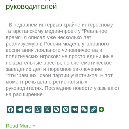
руководителей
k
m
p
r
s
k
n
t
a
В недавнем интервью крайне интересному
l
татарстанскому медиа-проекту “Реальное
время” я описал уже несколько лет
реализуемую в России модель уголовного
воспитания лояльного чиновничества и
политических игроков: не просто единичные
показательные аресты, но систематическое
заведение дел и тюремное заключение
“отыгравших” свои партии участников. В тот
момент речь шла о региональных
руководителях. Последние новости указывают
на расширение
F
T
R
W
X
L
P
V
W
C
a
e
e
h
i
i
K
e
o
c
l
d
a
v
n
C
p
Арест-
Read More »