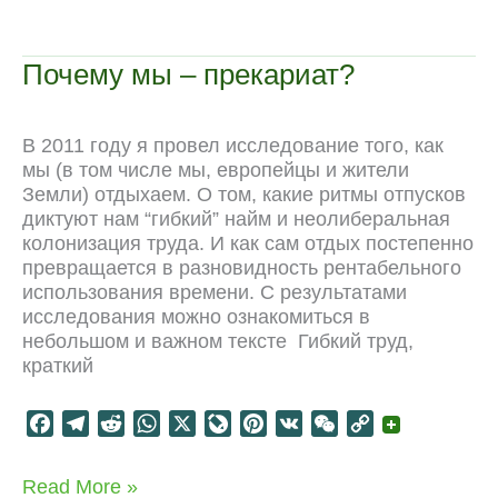
e
e
d
t
e
t
h
y
менеджмент
b
g
i
s
J
e
a
L
руководителей
o
r
t
A
o
r
t
i
Почему мы – прекариат?
o
a
p
u
e
n
k
m
p
r
s
k
n
t
В 2011 году я провел исследование того, как
a
мы (в том числе мы, европейцы и жители
l
Земли) отдыхаем. О том, какие ритмы отпусков
диктуют нам “гибкий” найм и неолиберальная
колонизация труда. И как сам отдых постепенно
превращается в разновидность рентабельного
использования времени. С результатами
исследования можно ознакомиться в
небольшом и важном тексте Гибкий труд,
краткий
F
T
R
W
X
L
P
V
W
C
a
e
e
h
i
i
K
e
o
c
l
d
a
v
n
C
p
Почему
Read More »