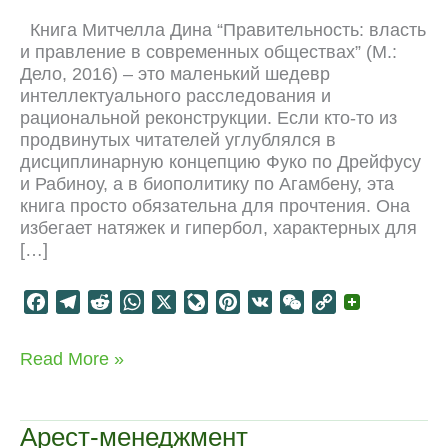
Книга Митчелла Дина “Правительность: власть
и правление в современных обществах” (М.:
Дело, 2016) – это маленький шедевр
интеллектуального расследования и
рациональной реконструкции. Если кто-то из
продвинутых читателей углублялся в
дисциплинарную концепцию Фуко по Дрейфусу
и Рабиноу, а в биополитику по Агамбену, эта
книга просто обязательна для прочтения. Она
избегает натяжек и гипербол, характерных для
[…]
F
T
R
W
X
L
P
V
W
C
a
e
e
h
i
i
K
e
o
c
l
d
a
v
n
C
p
Фуко:
Read More »
e
e
d
t
e
t
h
y
технологии
b
g
i
s
J
e
a
L
мысленаправления
o
r
t
A
o
r
t
i
Арест-менеджмент
o
a
p
u
e
n