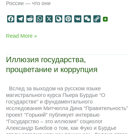
России — что они
F
T
R
W
X
L
P
V
W
C
a
e
e
h
i
i
K
e
o
c
l
d
a
v
n
C
p
Навыки
Read More »
e
e
d
t
e
t
h
y
чрезвычайного
b
g
i
s
J
e
a
L
положения
o
r
t
A
o
r
t
i
Иллюзия государства,
o
a
p
u
e
n
процветание и коррупция
k
m
p
r
s
k
n
t
a
Вслед за выходом на русском языке
l
магистрального курса Пьера Бурдье “О
государстве” и фундаментального
исследования Митчелла Дина “Правительность”
проект “Горький” публикует интервью
“Государство – это иллюзия” социолог
Александр Бикбов о том, как Фуко и Бурдье