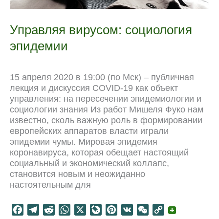
Управляя вирусом: социология
эпидемии
15 апреля 2020 в 19:00 (по Мск) – публичная
лекция и дискуссия COVID-19 как объект
управления: на пересечении эпидемиологии и
социологии знания Из работ Мишеля Фуко нам
известно, сколь важную роль в формировании
европейских аппаратов власти играли
эпидемии чумы. Мировая эпидемия
коронавируса, которая обещает настоящий
социальный и экономический коллапс,
становится новым и неожиданно
настоятельным для
F
T
R
W
X
L
P
V
W
C