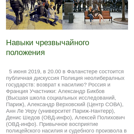
k
m
p
r
s
k
n
t
a
l
Навыки чрезвычайного
положения
5 июня 2019, в 20.00 в Фаланстере состоится
публичная дискуссия Полиция неолибералных
государств: возврат к насилию? Россия и
Франция Участники: Александр Бикбов
(Высшая школа социальных исследований,
Париж), Александр Верховский (Центр СОВА),
Анн Ле Уеру (университет Париж-Нантерр),
Денис Шедов (ОВД-инфо), Алексей Полихович
(ОВД-инфо). Привычное восприятие
полицейского насилия и судебного произвола в