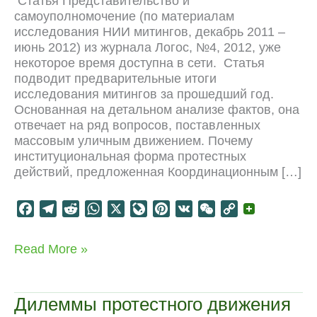
Статья Представительство и
самоуполномочение (по материалам
исследования НИИ митингов, декабрь 2011 –
июнь 2012) из журнала Логос, №4, 2012, уже
некоторое время доступна в сети. Статья
подводит предварительные итоги
исследования митингов за прошедший год.
Основанная на детальном анализе фактов, она
отвечает на ряд вопросов, поставленных
массовым уличным движением. Почему
институциональная форма протестных
действий, предложенная Координационным […]
F
T
R
W
X
L
P
V
W
C
a
e
e
h
i
i
K
e
o
c
l
d
a
v
n
C
p
Митинги:
Read More »
e
e
d
t
e
t
h
y
представительство
b
g
i
s
J
e
a
L
и
o
r
t
A
o
r
t
i
самоуполномочение
Дилеммы протестного движения
o
a
p
u
e
n