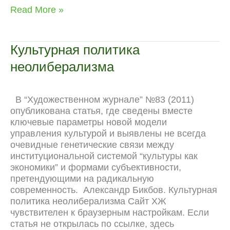
c
l
d
a
v
n
C
p
НИИ
Read More »
e
e
d
t
e
t
h
y
митингов
b
g
i
s
J
e
a
L
на
o
r
t
A
o
r
t
i
Свободе
Культурная политика
o
a
p
u
e
n
неолиберализма
k
m
p
r
s
k
n
t
a
В “Художественном журнале” №83 (2011)
l
опубликована статья, где сведены вместе
ключевые параметры новой модели
управления культурой и выявлены не всегда
очевидные генетические связи между
институциональной системой “культуры как
экономики” и формами субъективности,
претендующими на радикальную
современность. Александр Бикбов. Культурная
политика неолиберализма Сайт ХЖ
чувствителен к браузерным настройкам. Если
статья не открылась по ссылке, здесь