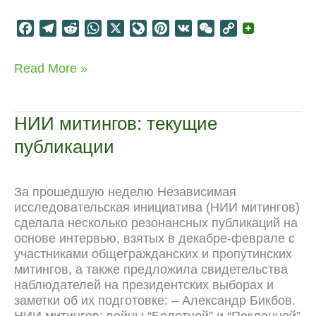
F
T
R
W
X
L
P
V
W
C
a
e
e
h
i
i
K
e
o
c
l
d
a
v
n
C
p
Культурная
Read More »
e
e
d
t
e
t
h
y
политика
b
g
i
s
J
e
a
L
неолиберализма
o
r
t
A
o
r
t
i
НИИ митингов: текущие
o
a
p
u
e
n
публикации
k
m
p
r
s
k
n
t
a
За прошедшую неделю Независимая
l
исследовательская инициатива (НИИ митингов)
сделала несколько резонансных публикаций на
основе интервью, взятых в декабре-феврале с
участниками общегражданских и пропутинских
митингов, а также предложила свидетельства
наблюдателей на президентских выборах и
заметки об их подготовке: – Александр Бикбов.