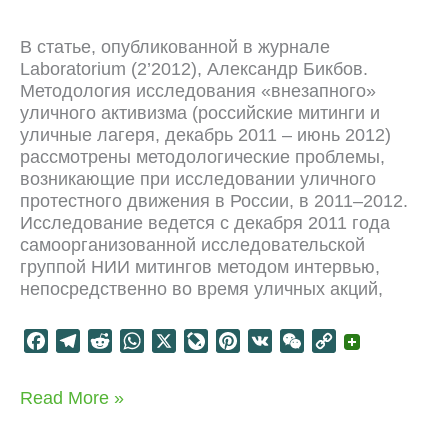
k
m
p
r
s
k
n
t
В статье, опубликованной в журнале
a
Laboratorium (2’2012), Александр Бикбов.
l
Методология исследования «внезапного»
уличного активизма (российские митинги и
уличные лагеря, декабрь 2011 – июнь 2012)
рассмотрены методологические проблемы,
возникающие при исследовании уличного
протестного движения в России, в 2011–2012.
Исследование ведется с декабря 2011 года
самоорганизованной исследовательской
группой НИИ митингов методом интервью,
непосредственно во время уличных акций,
F
T
R
W
X
L
P
V
W
C
a
e
e
h
i
i
K
e
o
c
l
d
a
v
n
C
p
НИИ
Read More »
e
e
d
t
e
t
h
y
митингов:
b
g
i
s
J
e
a
L
методология