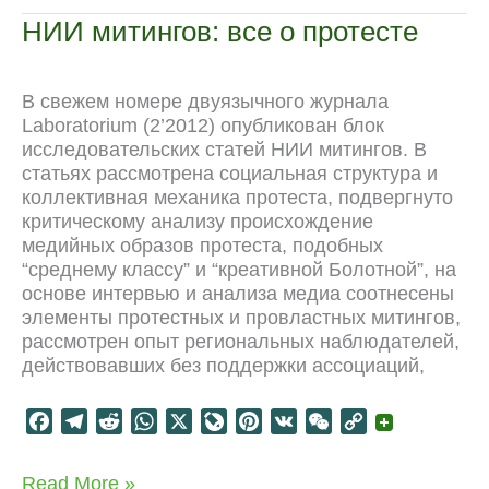
o
r
t
A
o
r
t
i
НИИ митингов: все о протесте
o
a
p
u
e
n
k
m
p
r
s
k
n
t
В свежем номере двуязычного журнала
a
Laboratorium (2’2012) опубликован блок
l
исследовательских статей НИИ митингов. В
статьях рассмотрена социальная структура и
коллективная механика протеста, подвергнуто
критическому анализу происхождение
медийных образов протеста, подобных
“среднему классу” и “креативной Болотной”, на
основе интервью и анализа медиа соотнесены
элементы протестных и провластных митингов,
рассмотрен опыт региональных наблюдателей,
действовавших без поддержки ассоциаций,
F
T
R
W
X
L
P
V
W
C
a
e
e
h
i
i
K
e
o
c
l
d
a
v
n
C
p
НИИ
Read More »