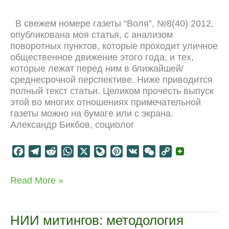
k
m
p
r
s
k
n
t
В свежем номере газеты “Воля”, №8(40) 2012,
a
опубликована моя статья, с анализом
l
поворотных пунктов, которые проходит уличное
общественное движение этого года, и тех,
которые лежат перед ним в ближайшей/
среднесрочной перспективе. Ниже приводится
полный текст статьи. Целиком прочесть выпуск
этой во многих отношениях примечательной
газеты можно на бумаге или с экрана.
Александр Бикбов, социолог
F
T
R
W
X
L
P
V
W
C
a
e
e
h
i
i
K
e
o
c
l
d
a
v
n
C
p
Дилеммы
Read More »
e
e
d
t
e
t
h
y
протестного
b
g
i
s
J
e
a
L
движения
o
r
t
A
o
r
t
i
НИИ митингов: методология
o
a
p
u
e
n