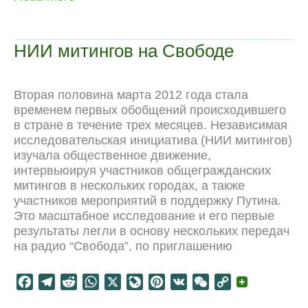
e
e
d
t
e
t
h
y
митингов:
b
g
i
s
J
e
a
L
все
o
r
t
A
o
r
t
i
о
НИИ митингов на Свободе
протесте
o
a
p
u
e
n
k
m
p
r
s
k
n
t
Вторая половина марта 2012 года стала
a
временем первых обобщений происходившего
l
в стране в течение трех месяцев. Независимая
исследовательская инициатива (НИИ митингов)
изучала общественное движение,
интервьюируя участников общегражданских
митингов в нескольких городах, а также
участников мероприятий в поддержку Путина.
Это масштабное исследование и его первые
результаты легли в основу нескольких передач
на радио “Свобода”, по приглашению
F
T
R
W
X
L
P
V
W
C
a
e
e
h
i
i
K
e
o