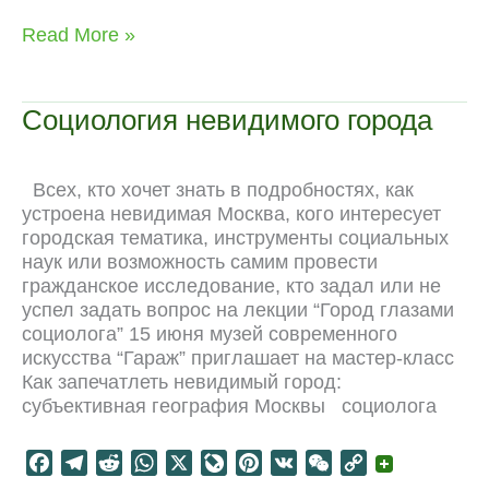
c
l
d
a
v
n
C
p
Митинги
Read More »
e
e
d
t
e
t
h
y
во
b
g
i
s
J
e
a
L
Франции:
o
r
t
A
o
r
t
i
кто
Социология невидимого города
и
o
a
p
u
e
n
зачем?
k
m
p
r
s
k
n
t
Всех, кто хочет знать в подробностях, как
a
устроена невидимая Москва, кого интересует
l
городская тематика, инструменты социальных
наук или возможность самим провести
гражданское исследование, кто задал или не
успел задать вопрос на лекции “Город глазами
социолога” 15 июня музей современного
искусства “Гараж” приглашает на мастер-класс
Как запечатлеть невидимый город:
субъективная география Москвы социолога
F
T
R
W
X
L
P
V
W
C
a
e
e
h
i
i
K
e
o