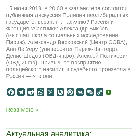
5 июня 2019, в 20.00 в Фаланстере состоится
публичная дискуссия Полиция неолибералных
государств: возврат к насилию? Россия и
Франция Участники: Александр Бикбов
(Высшая школа социальных исследований,
Париж), Александр Верховский (Центр СОВА),
Анн Ле Уеру (университет Париж-Нантерр),
Денис Шедов (ОВД-инфо), Алексей Полихович
(ОВД-инфо). Привычное восприятие
полицейского насилия и судебного произвола в
России — что они
F
T
R
W
X
L
P
V
W
C
a
e
e
h
i
i
K
e
o
c
l
d
a
v
n
C
p
Навыки
Read More »
e
e
d
t
e
t
h
y
чрезвычайного
b
g
i
s
J
e
a
L
положения
o
r
t
A
o
r
t
i
Актуальная аналитика:
o
a
p
u
e
n