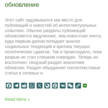
обновление
k
m
p
r
s
k
n
t
a
Этот сайт задумывался как место для
l
публикаций и новостей об интеллектуальных
событиях. Обычно разделы публикаций
обновляются медленнее, чем новостная лента,
куда первым делом попадает анализ
социальных тенденций и критика текущих
политических сдвигов. Так и происходило, пока
разрыв не стал слишком очевиден. Теперь он
восполнен: сводный раздел аналитики
обновлен. Раздел объединяет полнотекстовые
статьи в сетевых и
F
T
R
W
X
L
P
V
W
C
a
e
e
h
i
i
K
e
o
c
l
d
a
v
n
C
p
Актуальная
Read More »
e
e
d
t
e
t
h
y
аналитика: