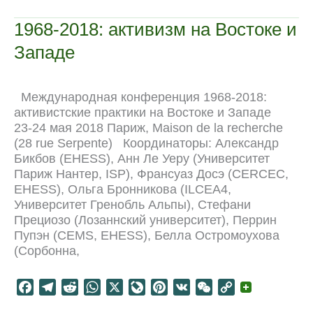
b
g
i
s
J
e
a
L
обновление
o
r
t
A
o
r
t
i
1968-2018: активизм на Востоке и
o
a
p
u
e
n
Западе
k
m
p
r
s
k
n
t
a
Международная конференция 1968-2018:
l
активистские практики на Востоке и Западе
23-24 мая 2018 Париж, Maison de la recherche
(28 rue Serpente) Координаторы: Александр
Бикбов (EHESS), Анн Ле Уеру (Университет
Париж Нантер, ISP), Франсуаз Досэ (CERCEC,
EHESS), Ольга Бронникова (ILCEA4,
Университет Гренобль Альпы), Стефани
Прециозо (Лозаннский университет), Перрин
Пупэн (CEMS, EHESS), Белла Остромоухова
(Сорбонна,
F
T
R
W
X
L
P
V
W
C
a
e
e
h
i
i
K
e
o