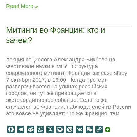
c
l
d
a
v
n
C
p
1968-
Read More »
e
e
d
t
e
t
h
y
2018:
b
g
i
s
J
e
a
L
активизм
o
r
t
A
o
r
t
i
на
Митинги во Франции: кто и
Востоке
o
a
p
u
e
n
зачем?
и
k
m
p
r
s
k
Западе
n
t
a
лекция социолога Александра Бикбова на
l
Фестивале науки в МГУ Структура
современного митинга: Франция как case study
7 октября 2017, в 16.00 Когда протест
разворачивается на улицах российских
городов, он тут же превращается в
экстраординарное событие. Если то же
случается во Франции, наблюдателей из России
это вовсе не удивляет: “То же Франция, там
F
T
R
W
X
L
P
V
W
C
a
e
e
h
i
i
K
e
o