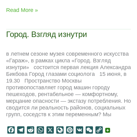
c
l
d
a
v
n
C
p
Социология
Read More »
e
e
d
t
e
t
h
y
невидимого
b
g
i
s
J
e
a
L
города
o
r
t
A
o
r
t
i
Город. Взгляд изнутри
o
a
p
u
e
n
k
m
p
r
s
k
n
t
в летнем сезоне музея современного искусства
a
«Гараж», в рамках цикла «Город. Взгляд
l
изнутри» состоится первая лекция Александра
Бикбова Город глазами социолога 15 июня, в
19.30 Пространство Москвы
противопоставляет город машин городу
пешеходов, рентабельное — комфортному,
мерцание опасности — экстазу потребления. Но
сводится ли реальность районов, социальных
групп, соседств к этим переменным? Мы
F
T
R
W
X
L
P
V
W
C