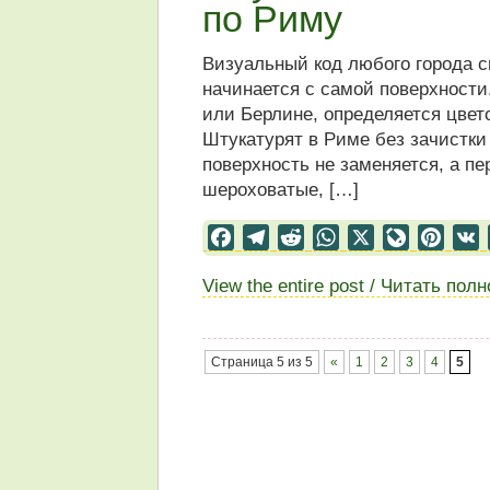
по Риму
Визуальный код любого города 
начинается с самой поверхности
или Берлине, определяется цвето
Штукатурят в Риме без зачистки 
поверхность не заменяется, а п
шероховатые, […]
Facebook
Telegram
Reddit
WhatsApp
X
LiveJourn
Pinter
View the entire post / Читать пол
Страница 5 из 5
«
1
2
3
4
5