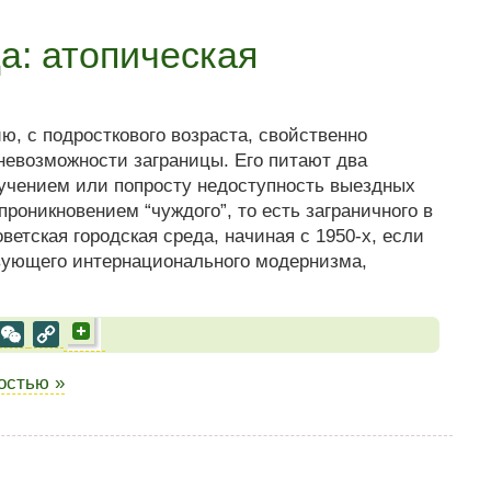
а: атопическая
, с подросткового возраста, свойственно
невозможности заграницы. Его питают два
лучением или попросту недоступность выездных
роникновением “чуждого”, то есть заграничного в
ветская городская среда, начиная с 1950-х, если
твующего интернационального модернизма,
al
est
VK
WeChat
Copy
Link
ностью »