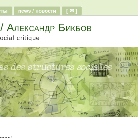
ксты
news / новости
[ ✉ ]
 / Александр Бикбов
ocial critique
ород'