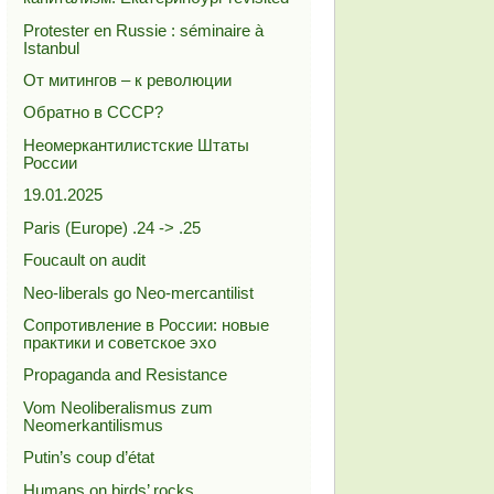
Protester en Russie : séminaire à
Istanbul
От митингов – к революции
Обратно в СССР?
Неомеркантилистские Штаты
России
19.01.2025
Paris (Europe) .24 -> .25
Foucault on audit
Neo-liberals go Neo-mercantilist
Сопротивление в России: новые
практики и советское эхо
Propaganda and Resistance
Vom Neoliberalismus zum
Neomerkantilismus
Putin’s coup d’état
Humans on birds’ rocks