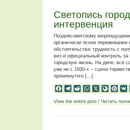
Светопись город
интервенция
Позднесоветскому мироощущению
органически ясное переживание 
обстоятельства: трудность с по
виз и официальный контроль за п
городскую жизнь. На деле, вся со
уже не с 1930-х – сцена торжес
проникнутого […]
Facebook
Telegram
Reddit
WhatsApp
X
LiveJourn
Pinter
View the entire post / Читать пол