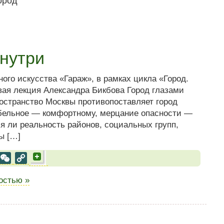
знутри
ого искусства «Гараж», в рамках цикла «Город.
ая лекция Александра Бикбова Город глазами
остранство Москвы противопоставляет город
бельное — комфортному, мерцание опасности —
я ли реальность районов, социальных групп,
ы […]
al
est
VK
WeChat
Copy
Link
ностью »