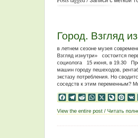
Город. Взгляд и
в летнем сезоне музея современн
Взгляд изнутри» состоится перв
социолога 15 июня, в 19.30 Пр
машин городу пешеходов, рента
экстазу потребления. Но сводитс
соседств к этим переменным? М
Facebook
Telegram
Reddit
WhatsApp
X
LiveJourn
Pinter
View the entire post / Читать пол