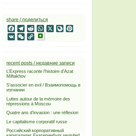
share / поделиться
Facebook
Telegram
Reddit
WhatsApp
X
LiveJournal
Pinterest
VK
WeChat
Copy
Link
recent posts / недавние записи
L’Express raconte l’histoire d’Azat
Miftakhov
S’associer en exil / Взаимопомощь в
изгнании
Luttes autour de la mémoire des
répressions à Moscou
Quatre ans d’invasion : une réflexion
Le capitalisme corporatif russe
Российский корпоративный
капитализм: Екатеринбург revisited