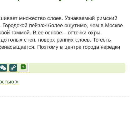
cшивает множество слоев. Узнаваемый римский
. Городской пейзаж более ощутимо, чем в Москве
вой гаммой. В ее основе – оттенки охры.
до голых стен, поверх ранних слоев. То есть
еренасыщается. Поэтому в центре города нередки
al
est
VK
WeChat
Copy
Link
ностью »