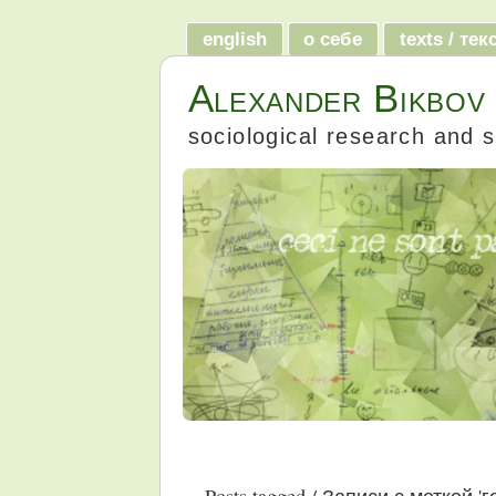
english
о себе
texts / те
Alexander Bikbov
sociological research and s
Posts tagged / Записи с меткой 'г