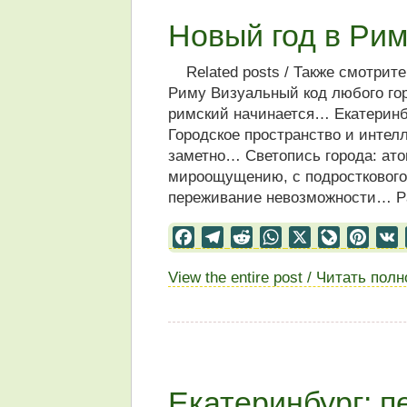
Новый год в Ри
Related posts / Также смотрите: 
Риму Визуальный код любого го
римский начинается… Екатеринбу
Городское пространство и интел
заметно… Светопись города: ат
мироощущению, с подросткового 
переживание невозможности… Pari
Facebook
Telegram
Reddit
WhatsApp
X
LiveJourn
Pinter
View the entire post / Читать пол
Екатеринбург: п