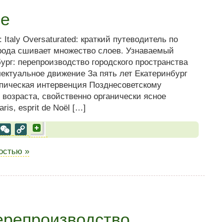
ме
Italy Oversaturated: краткий путеводитель по
рода cшивает множество слоев. Узнаваемый
рг: перепроизводство городского пространства
лектуальное движение За пять лет Екатеринбург
опическая интервенция Позднесоветскому
возраста, свойственно органически ясное
s, esprit de Noël […]
al
est
VK
WeChat
Copy
Link
ностью »
ерепроизводство