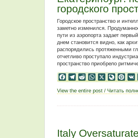
городского прос
Городское пространство и интел
заметно изменился. Продуманно
пути из аэропорта задает первы
днем становится видно, как арх
распорядились протяженными гл
отчетливо проступало индустриа
пространство приобрело ритмиче
Facebook
Telegram
Reddit
WhatsApp
X
LiveJourn
Pinter
View the entire post / Читать пол
Italy Oversatura