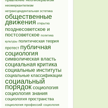
неомеркантилизм
нетрансцендентальная эстетика
общественные
движения
открытка
позднесоветское и
постсоветское
политика
политическая теория
культуры
публичная
протест
социология
символическая власть
социальная критика
социальные институты
социальные классификации
социальный
порядок
социология
социология знания
социология пространства
социология профессий
социология