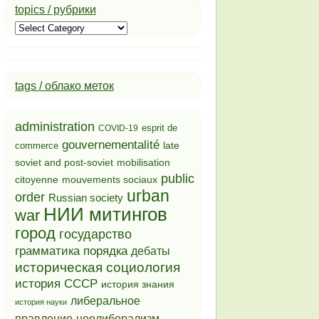
topics / рубрики
topics
/
рубрики
tags / облако меток
administration
esprit de
COVID-19
gouvernementalité
late
commerce
soviet and post-soviet
mobilisation
public
mouvements sociaux
citoyenne
urban
order
Russian society
НИИ митингов
war
город
государство
грамматика порядка
дебаты
историческая социология
история СССР
история знания
либеральное
история науки
неолиберализм
правление