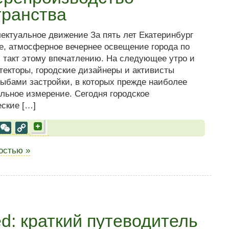
транства
лектуальное движение За пять лет Екатеринбург
е, атмосферное вечернее освещение города по
й такт этому впечатлению. На следующее утро и
итекторы, городские дизайнеры и активисты
ыбами застройки, в которых прежде наиболее
льное измерение. Сегодня городское
ские […]
al
est
VK
WeChat
Copy
Link
ностью »
ted: краткий путеводитель