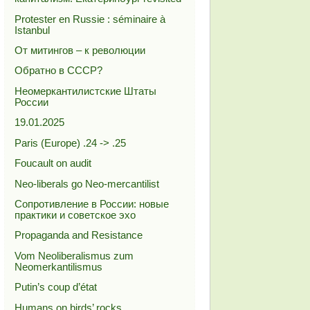
Protester en Russie : séminaire à
Istanbul
От митингов – к революции
Обратно в СССР?
Неомеркантилистские Штаты
России
19.01.2025
Paris (Europe) .24 -> .25
Foucault on audit
Neo-liberals go Neo-mercantilist
Сопротивление в России: новые
практики и советское эхо
Propaganda and Resistance
Vom Neoliberalismus zum
Neomerkantilismus
Putin’s coup d’état
Humans on birds’ rocks