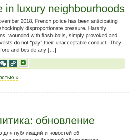
e in luxury neighbourhoods
ovember 2018, French police has been anticipating
 shockingly disproportionate pressure. Harshly
ns, wounded with flash-balls, simply provoked and
 vests do not “pay” their unacceptable conduct. They
efore and beside any […]
al
est
VK
WeChat
Copy
Link
ностью »
литика: обновление
о для публикаций и новостей об