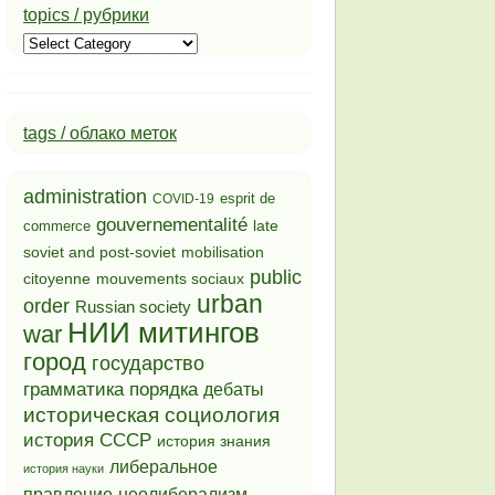
topics / рубрики
topics
/
рубрики
tags / облако меток
administration
esprit de
COVID-19
gouvernementalité
late
commerce
soviet and post-soviet
mobilisation
public
mouvements sociaux
citoyenne
urban
order
Russian society
НИИ митингов
war
город
государство
грамматика порядка
дебаты
историческая социология
история СССР
история знания
либеральное
история науки
неолиберализм
правление