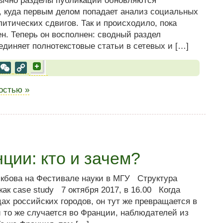
ычно разделы публикаций обновляются
, куда первым делом попадает анализ социальных
итических сдвигов. Так и происходило, пока
н. Теперь он восполнен: сводный раздел
единяет полнотекстовые статьи в сетевых и […]
al
est
VK
WeChat
Copy
Link
ностью »
ции: кто и зачем?
икбова на Фестивале науки в МГУ Структура
ак case study 7 октября 2017, в 16.00 Когда
ах российских городов, он тут же превращается в
 то же случается во Франции, наблюдателей из