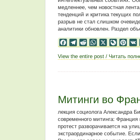
интеллектуальных событиях. Об
медленнее, чем новостная лента
тенденций и критика текущих пол
разрыв не стал слишком очевиде
аналитики обновлен. Раздел объ
Facebook
Telegram
Reddit
WhatsApp
X
LiveJourn
Pinter
View the entire post / Читать пол
Митинги во Фран
лекция социолога Александра Б
современного митинга: Франция к
протест разворачивается на улиц
экстраординарное событие. Если