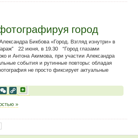
 фотографируя город
лександра Бикбова «Город. Взгляд изнутри» в
Гараж” 22 июня, в 19.30 “Город глазами
ко и Антона Акимова, при участии Александра
льные события и рутинные повторы: обладая
фотография не просто фиксирует актуальные
al
est
VK
WeChat
Copy
Link
ностью »