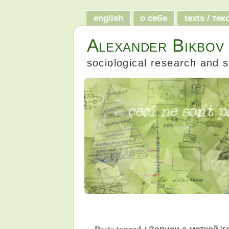
english
о себе
texts / те
Alexander Bikbov
sociological research and s
Posts tagged / Записи с меткой 'г