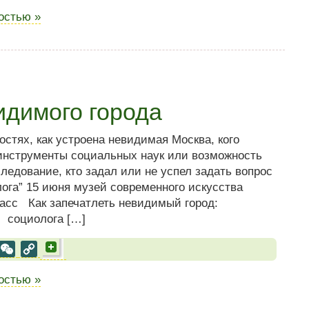
Link
ностью »
идимого города
остях, как устроена невидимая Москва, кого
 инструменты социальных наук или возможность
ледование, кто задал или не успел задать вопрос
лога” 15 июня музей современного искусства
ласс Как запечатлеть невидимый город:
 социолога […]
al
est
VK
WeChat
Copy
Link
ностью »