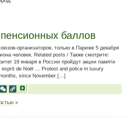
 пенсионных баллов
оюзов-организаторов, только в Париже 5 декабря
она человек. Related posts / Также смотрите:
ритет 19 января в России пройдут акции памяти
prit de Noël … Protest and police in luxury
 months, since November […]
al
est
VK
WeChat
Copy
Link
ностью »