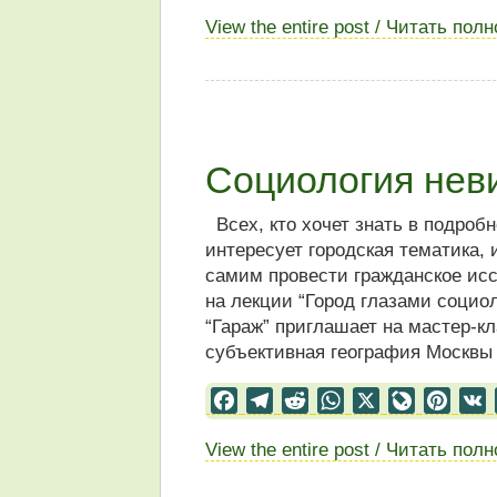
View the entire post / Читать пол
Социология нев
Всех, кто хочет знать в подробн
интересует городская тематика,
самим провести гражданское исс
на лекции “Город глазами социо
“Гараж” приглашает на мастер-к
субъективная география Москвы
Facebook
Telegram
Reddit
WhatsApp
X
LiveJourn
Pinter
View the entire post / Читать пол