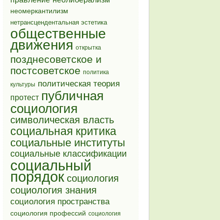
неомеркантилизм
нетрансцендентальная эстетика
общественные
движения
открытка
позднесоветское и
постсоветское
политика
политическая теория
культуры
публичная
протест
социология
символическая власть
социальная критика
социальные институты
социальные классификации
социальный
порядок
социология
социология знания
социология пространства
социология профессий
социология