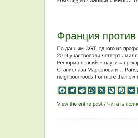
Франция против
По данным CGT, одного из профс
2019 участвовали четверть милли
Реформа пенсий + науки = прека
Станислава Маркелова и… Paris, es
neighbourhoods For more than six
Facebook
Telegram
Reddit
WhatsApp
X
LiveJourn
Pinter
View the entire post / Читать пол