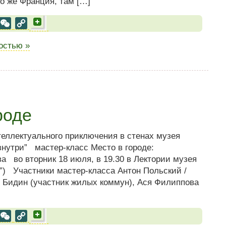
То же Франция, там […]
al
est
VK
WeChat
Copy
Link
ностью »
роде
еллектуального приключения в стенах музея
изнутри” мастер-класс Место в городе:
а во вторник 18 июля, в 19.30 в Лектории музея
1”) Участники мастер-класса Антон Польский /
др Бидин (участник жилых коммун), Ася Филиппова
al
est
VK
WeChat
Copy