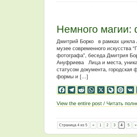
Немного магии:
Дмитрий Борко в рамках цикла А
музее современного искусства “
фотографа”, беседа Дмитрия Бор
Ануфриева Лица и места, уника
статусом документа, городская 
формы и […]
Facebook
Telegram
Reddit
WhatsApp
X
LiveJourn
Pinter
View the entire post / Читать пол
Страница 4 из 5
«
1
2
3
4
5
»