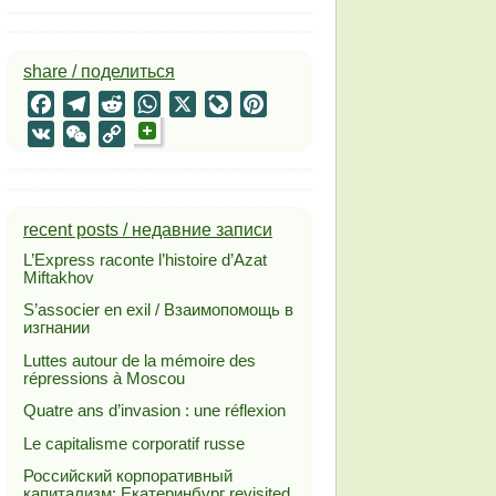
share / поделиться
Facebook
Telegram
Reddit
WhatsApp
X
LiveJournal
Pinterest
VK
WeChat
Copy
Link
recent posts / недавние записи
L’Express raconte l’histoire d’Azat
Miftakhov
S’associer en exil / Взаимопомощь в
изгнании
Luttes autour de la mémoire des
répressions à Moscou
Quatre ans d’invasion : une réflexion
Le capitalisme corporatif russe
Российский корпоративный
капитализм: Екатеринбург revisited