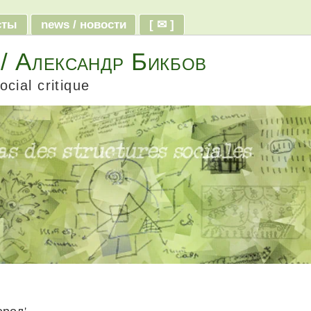
ксты
news / новости
[ ✉ ]
 / Александр Бикбов
ocial critique
ород'