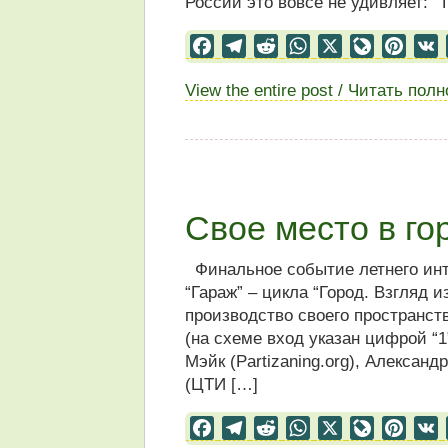
России это вовсе не удивляет: “
Facebook
Telegram
Reddit
WhatsApp
X
LiveJourn
Pinter
View the entire post / Читать пол
Свое место в го
Финальное событие летнего инт
“Гараж” – цикла “Город. Взгляд 
производство своего пространств
(на схеме вход указан цифрой “
Мэйк (Partizaning.org), Алексан
(ЦТИ […]
Facebook
Telegram
Reddit
WhatsApp
X
LiveJourn
Pinter