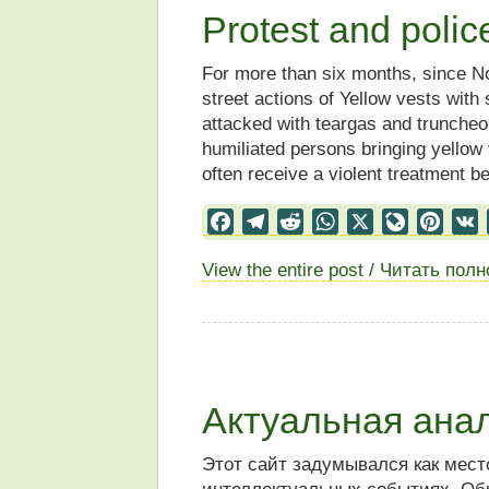
Protest and polic
For more than six months, since N
street actions of Yellow vests with
attacked with teargas and truncheo
humiliated persons bringing yellow
often receive a violent treatment b
Facebook
Telegram
Reddit
WhatsApp
X
LiveJourn
Pinter
View the entire post / Читать пол
Актуальная ана
Этот сайт задумывался как мест