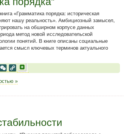
ка порядка”
 книга «Грамматика порядка: историческая
еняют нашу реальность». Амбициозный замысел,
трировать на обширном корпусе данных
периода метод новой исследовательской
логии понятий. В книге описаны социальные
дается смысл ключевых терминов актуального
al
est
VK
WeChat
Copy
Link
ностью »
стабильности