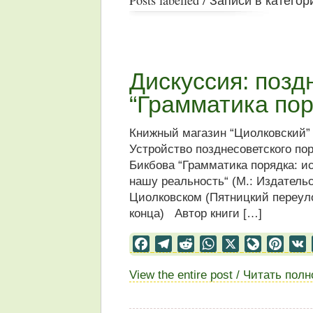
Дискуссия: позд
“Грамматика пор
Книжный магазин “Циолковский”
Устройство позднесоветского по
Бикбова “Грамматика порядка: и
нашу реальность“ (М.: Издатель
Циолковском (Пятницкий переулок
конца) Автор книги […]
Facebook
Telegram
Reddit
WhatsApp
X
LiveJourn
Pinter
View the entire post / Читать пол