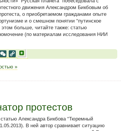
ьности» “Русская планета” побеседовала с
отестного движения Александром Бикбовым об
протеста, о приобретаемом гражданами опыте
портунизме и о смешном понятии “путинское
этом больше, читайте также: статью
номочение (по материалам исследования НИИ
al
est
VK
WeChat
Copy
Link
ностью »
атор протестов
т статью Александра Бикбова “Тюремный
1.05.2013). В ней автор сравнивает ситуацию