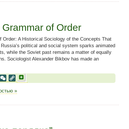
 Grammar of Order
rder: A Historical Sociology of the Concepts That
Russia’s political and social system sparks animated
, while the Soviet past remains a matter of equally
ns. Sociologist Alexander Bikbov has made an
al
est
VK
WeChat
Copy
Link
ностью »