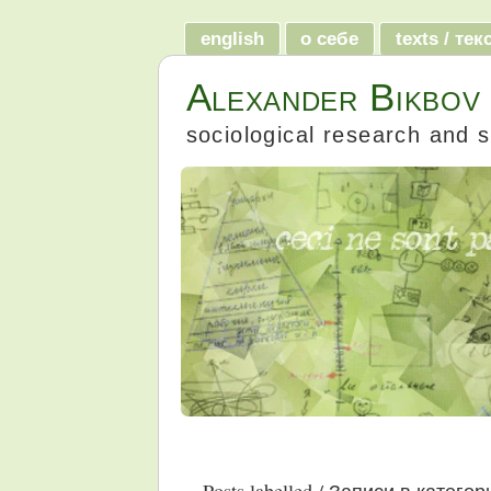
english
о себе
texts / те
Alexander Bikbov
sociological research and s
Posts labelled / Записи в катего