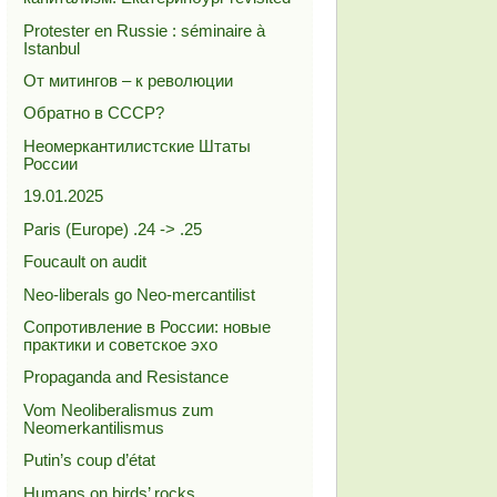
Protester en Russie : séminaire à
Istanbul
От митингов – к революции
Обратно в СССР?
Неомеркантилистские Штаты
России
19.01.2025
Paris (Europe) .24 -> .25
Foucault on audit
Neo-liberals go Neo-mercantilist
Сопротивление в России: новые
практики и советское эхо
Propaganda and Resistance
Vom Neoliberalismus zum
Neomerkantilismus
Putin’s coup d’état
Humans on birds’ rocks