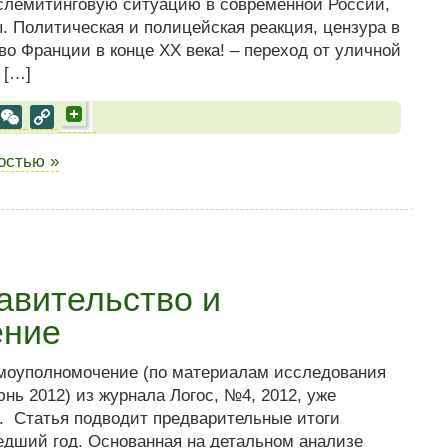
ослемитинговую ситуацию в современной России,
 Политическая и полицейская реакция, цензура в
во Франции в конце XX века! – переход от уличной
 […]
al
est
VK
WeChat
Copy
Link
ностью »
авительство и
ение
моуполномочение (по материалам исследования
нь 2012) из журнала Логос, №4, 2012, уже
и. Статья подводит предварительные итоги
едший год. Основанная на детальном анализе