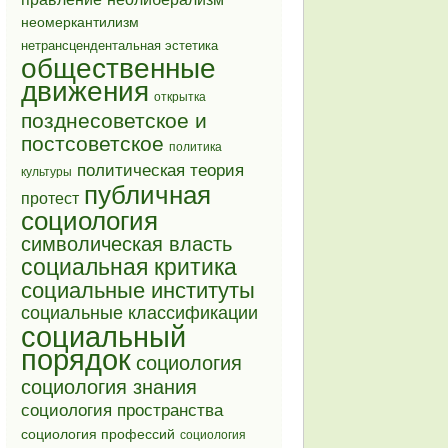
неомеркантилизм
нетрансцендентальная эстетика
общественные
движения
открытка
позднесоветское и
постсоветское
политика
политическая теория
культуры
публичная
протест
социология
символическая власть
социальная критика
социальные институты
социальные классификации
социальный
порядок
социология
социология знания
социология пространства
социология профессий
социология