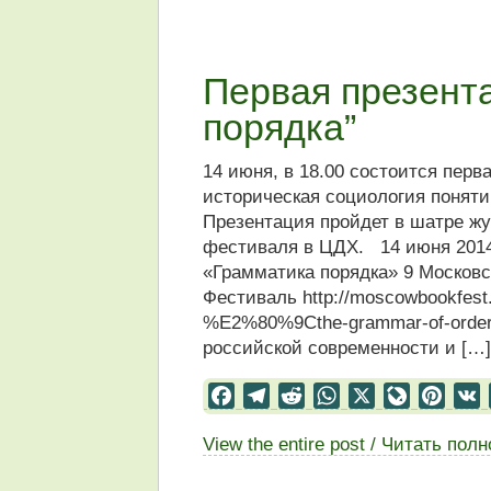
Первая презента
порядка”
14 июня, в 18.00 состоится перв
историческая социология поняти
Презентация пройдет в шатре жу
фестиваля в ЦДХ. 14 июня 2014,
«Грамматика порядка» 9 Моско
Фестиваль http://moscowbookfest.r
%E2%80%9Cthe-grammar-of-orde
российской современности и […]
Facebook
Telegram
Reddit
WhatsApp
X
LiveJourn
Pinter
View the entire post / Читать пол