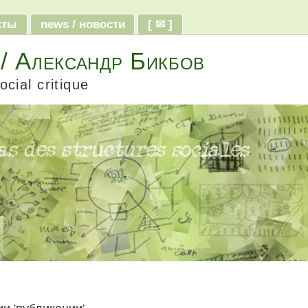
ксты
news / новости
[ ✉ ]
 / Александр Бикбов
ocial critique
рии 'публикации'