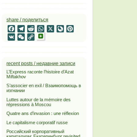
share / поделиться
Facebook
Telegram
Reddit
WhatsApp
X
LiveJournal
Pinterest
VK
WeChat
Copy
Link
recent posts / недавние записи
L’Express raconte l’histoire d’Azat
Miftakhov
S’associer en exil / Взаимопомощь в
изгнании
Luttes autour de la mémoire des
répressions à Moscou
Quatre ans d’invasion : une réflexion
Le capitalisme corporatif russe
Российский корпоративный
капитализм: Екатеринбург revisited