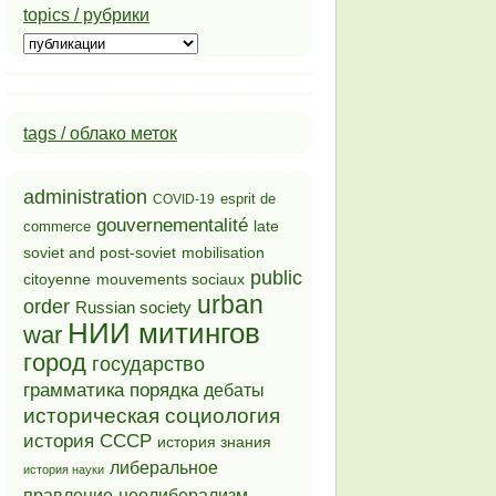
topics / рубрики
topics
/
рубрики
tags / облако меток
administration
esprit de
COVID-19
gouvernementalité
late
commerce
soviet and post-soviet
mobilisation
public
mouvements sociaux
citoyenne
urban
order
Russian society
НИИ митингов
war
город
государство
грамматика порядка
дебаты
историческая социология
история СССР
история знания
либеральное
история науки
неолиберализм
правление