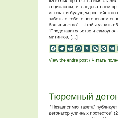
«Это был протест во имя стабил
социологом, исследователем пр
истоках и будущем российского 
заботы о себе, о поголовном оп
большинство”. Чтобы узнать об 
“Представительство и самоупол
митингов, […]
Facebook
Telegram
Reddit
WhatsApp
X
LiveJourn
Pinter
View the entire post / Читать пол
Тюремный детон
“Независимая газета” публикуе
детонатор уличных протестов” (2