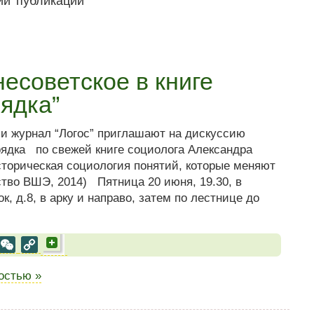
несоветское в книге
ядка”
 и журнал “Логос” приглашают на дискуссию
рядка по свежей книге социолога Александра
сторическая социология понятий, которые меняют
ство ВШЭ, 2014) Пятница 20 июня, 19.30, в
, д.8, в арку и направо, затем по лестнице до
al
est
VK
WeChat
Copy
Link
ностью »