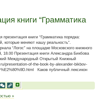
ция книги “Грамматика
ая презентация книги “Грамматика порядка:
й, которые меняют нашу реальность”.
рнала “Логос” на площадке Московского книжного
 18.00 Презентация книги Александра Бикбова
вский Международный Открытый Книжный
u/presentation-of-the-book-by-alexander-bikbov-
r%E2%80%9D.html Каков публичный лексикон
al
est
VK
WeChat
Copy
Link
ностью »