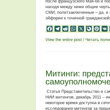
после французского Мая-68 и п
находя между ними общие черты.
СМИ, политзаключенные – да, и 
эйфории к точечной гражданской
Facebook
Telegram
Reddit
WhatsApp
X
LiveJourn
Pinter
View the entire post / Читать пол
Митинги: предст
самоуполномоч
Статья Представительство и са
НИИ митингов, декабрь 2011 – ию
некоторое время доступна в сет
исследования митингов за прош