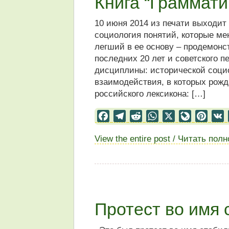
Книга “Граммати
10 июня 2014 из печати выходит
социология понятий, которые м
легший в ее основу – продемонс
последних 20 лет и советского 
дисциплины: исторической социо
взаимодействия, в которых рож
российского лексикона: […]
Facebook
Telegram
Reddit
WhatsApp
X
LiveJourn
Pinter
View the entire post / Читать пол
Протест во имя 