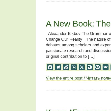
A New Book: The
Alexander Bikbov The Grammar of O
Change Our Reality The nature of 
debates among scholars and experts
passionate research and discussio
original contribution to […]
Facebook
Telegram
Reddit
WhatsApp
X
LiveJourn
Pinter
View the entire post / Читать пол