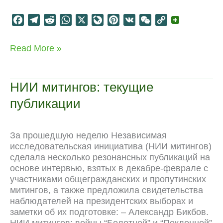
F
T
R
W
X
L
P
V
W
C
a
e
e
h
i
i
K
e
o
c
l
d
a
v
n
C
p
НИИ
Read More »
e
e
d
t
e
t
h
y
митингов:
b
g
i
s
J
e
a
L
технология
o
r
t
A
o
r
t
i
движения
НИИ митингов: текущие
o
a
p
u
e
n
публикации
k
m
p
r
s
k
n
t
a
За прошедшую неделю Независимая
l
исследовательская инициатива (НИИ митингов)
сделала несколько резонансных публикаций на
основе интервью, взятых в декабре-феврале с
участниками общегражданских и пропутинских
митингов, а также предложила свидетельства
наблюдателей на президентских выборах и
заметки об их подготовке: – Александр Бикбов.