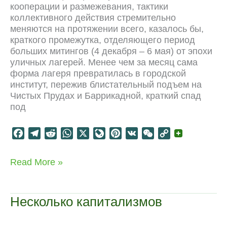
a
кооперации и размежевания, тактики
l
коллективного действия стремительно
меняются на протяжении всего, казалось бы,
краткого промежутка, отделяющего период
больших митингов (4 декабря – 6 мая) от эпохи
уличных лагерей. Менее чем за месяц сама
форма лагеря превратилась в городской
институт, пережив блистательный подъем на
Чистых Прудах и Баррикадной, краткий спад
под
F
T
R
W
X
L
P
V
W
C
a
e
e
h
i
i
K
e
o
c
l
d
a
v
n
C
p
Протест:
Read More »
e
e
d
t
e
t
h
y
агора
b
g
i
s
J
e
a
L
и
o
r
t
A
o
r
t
i
соляной
Несколько капитализмов
марш
o
a
p
u
e
n
k
m
p
r
s
k