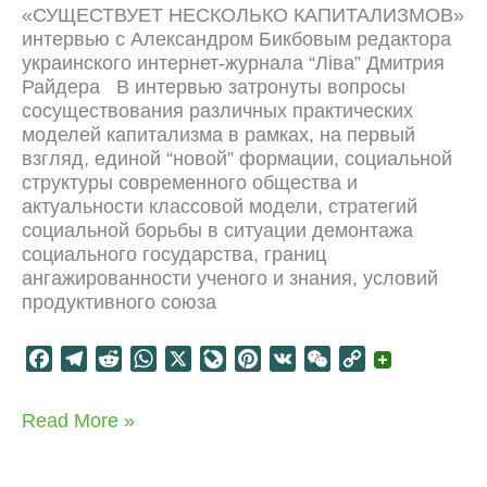
n
t
«СУЩЕСТВУЕТ НЕСКОЛЬКО КАПИТАЛИЗМОВ»
a
интервью с Александром Бикбовым редактора
l
украинского интернет-журнала “Лiва” Дмитрия
Райдера В интервью затронуты вопросы
сосуществования различных практических
моделей капитализма в рамках, на первый
взгляд, единой “новой” формации, социальной
структуры современного общества и
актуальности классовой модели, стратегий
социальной борьбы в ситуации демонтажа
социального государства, границ
ангажированности ученого и знания, условий
продуктивного союза
F
T
R
W
X
L
P
V
W
C
a
e
e
h
i
i
K
e
o
c
l
d
a
v
n
C
p
Несколько
Read More »
e
e
d
t
e
t
h
y
капитализмов
b
g
i
s
J
e
a
L