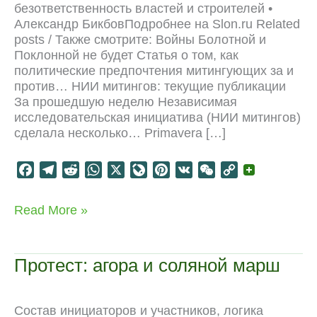
безответственность властей и строителей •
Александр БикбовПодробнее на Slon.ru Related
posts / Также смотрите: Войны Болотной и
Поклонной не будет Статья о том, как
политические предпочтения митингующих за и
против… НИИ митингов: текущие публикации
За прошедшую неделю Независимая
исследовательская инициатива (НИИ митингов)
сделала несколько… Primavera […]
F
T
R
W
X
L
P
V
W
C
a
e
e
h
i
i
K
e
o
c
l
d
a
v
n
C
p
Москва,
Read More »
e
e
d
t
e
t
h
y
Ясенево:
b
g
i
s
J
e
a
L
код
o
r
t
A
o
r
t
i
красный
Протест: агора и соляной марш
o
a
p
u
e
n
k
m
p
r
s
k
n
t
Состав инициаторов и участников, логика