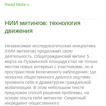
c
l
d
a
v
n
C
p
НИИ
Read More »
e
e
d
t
e
t
h
y
митингов:
b
g
i
s
J
e
a
L
интервью
o
r
t
A
o
r
t
i
НИИ митингов: технология
o
a
p
u
e
n
движения
k
m
p
r
s
k
n
t
a
Независимая исследовательская инициатива
l
(НИИ митингов) продолжает свою
деятельность. Общегражданский митинг 5
марта на Пушкинской площади стал не только
местом новых интервью с участниками, но и
пространством включенного наблюдения, где
нехватка общественного диалога ощутимо
проявила себя в драматургии гражданской
мобилизации. В этом небольшом тексте
предложен способ решения проблемы, на
основе опыта НИИ митингов: Секретный
ингредиент общественного