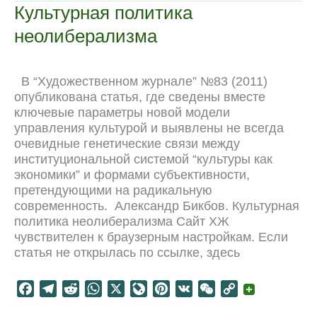
o
r
t
A
o
r
t
i
Культурная политика
o
a
p
u
e
n
неолиберализма
k
m
p
r
s
k
n
t
a
В “Художественном журнале” №83 (2011)
l
опубликована статья, где сведены вместе
ключевые параметры новой модели
управления культурой и выявлены не всегда
очевидные генетические связи между
институциональной системой “культуры как
экономики” и формами субъективности,
претендующими на радикальную
современность. Александр Бикбов. Культурная
политика неолиберализма Сайт ХЖ
чувствителен к браузерным настройкам. Если
статья не открылась по ссылке, здесь
F
T
R
W
X
L
P
V
W
C
a
e
e
h
i
i
K
e
o