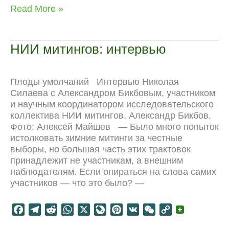
c
l
d
a
v
n
C
p
Культурная
Read More »
e
e
d
t
e
t
h
y
политика
b
g
i
s
J
e
a
L
неолиберализма
o
r
t
A
o
r
t
i
НИИ митингов: интервью
o
a
p
u
e
n
k
m
p
r
s
k
n
t
Плоды умолчаний Интервью Николая
a
Силаева с Александром Бикбовым, участником
l
и научным координатором исследовательского
коллектива НИИ митингов. Александр Бикбов.
Фото: Алексей Майшев — Было много попыток
истолковать зимние митинги за честные
выборы, но большая часть этих трактовок
принадлежит не участникам, а внешним
наблюдателям. Если опираться на слова самих
участников — что это было? —
F
T
R
W
X
L
P
V
W
C
a
e
e
h
i
i
K
e
o