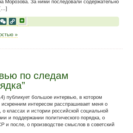
ра Морозова. За ними последовали содержательно
[…]
al
est
VK
WeChat
Copy
Link
ностью »
рвью по следам
ядка”
14) публикует большое интервью, в котором
с искренним интересом расспрашивает меня о
, о классах и истории российской социальной
нии и поддержании политического порядка, о
СР и после, о производстве смыслов в советский