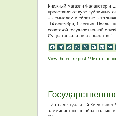
Книжный магазин Фаланстер и Ц
представляют курс публичных л
– к смыслам и обратно. Что знач
14 сентября, 1 лекция. Неслышн
советской государственной служ
Существовала ли в советское […
Facebook
Telegram
Reddit
WhatsApp
X
LiveJourn
Pinter
View the entire post / Читать пол
Государственно
Интеллектуальный Киев живет 
замминистров по образованию и