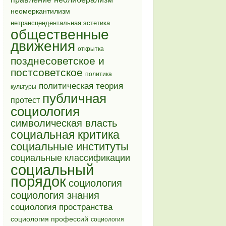
неомеркантилизм
нетрансцендентальная эстетика
общественные
движения
открытка
позднесоветское и
постсоветское
политика
политическая теория
культуры
публичная
протест
социология
символическая власть
социальная критика
социальные институты
социальные классификации
социальный
порядок
социология
социология знания
социология пространства
социология профессий
социология