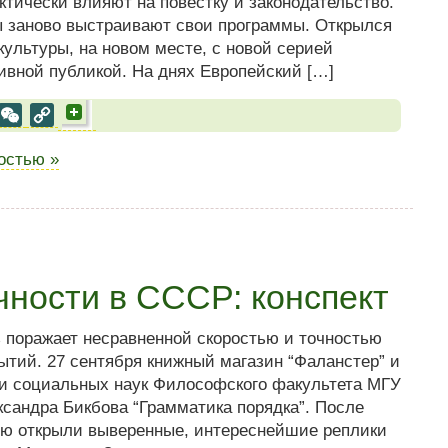
ктически влияют на повестку и законодательство.
 заново выстраивают свои программы. Открылся
ультуры, на новом месте, с новой серией
ивной публикой. На днях Европейский […]
al
est
VK
WeChat
Copy
Link
ностью »
чности в СССР: конспект
ь поражает несравненной скоростью и точностью
тий. 27 сентября книжный магазин “Фаланстер” и
и социальных наук Философского факультета МГУ
ксандра Бикбова “Грамматика порядка”. После
сию открыли выверенные, интереснейшие реплики