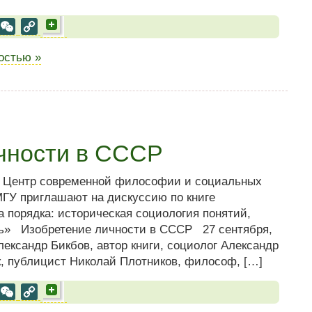
al
est
VK
WeChat
Copy
Link
ностью »
чности в СССР
и Центр современной философии и социальных
МГУ приглашают на дискуссию по книге
 порядка: историческая социология понятий,
ь» Изобретение личности в СССР 27 сентября,
лександр Бикбов, автор книги, социолог Александр
, публицист Николай Плотников, философ, […]
al
est
VK
WeChat
Copy
Link