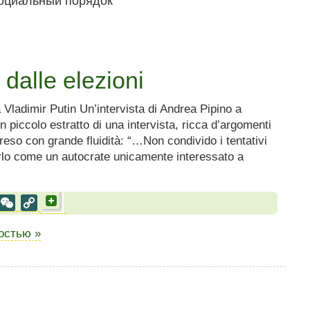
 dalle elezioni
 Vladimir Putin Un’intervista di Andrea Pipino a
piccolo estratto di una intervista, ricca d’argomenti
eso con grande fluidità: “…Non condivido i tentativi
rlo come un autocrate unicamente interessato a
al
est
VK
WeChat
Copy
Link
ностью »