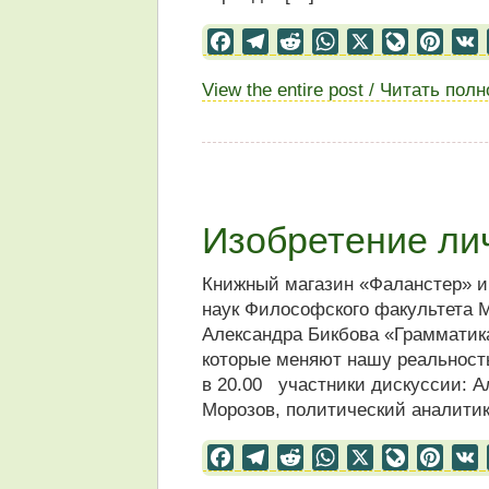
Facebook
Telegram
Reddit
WhatsApp
X
LiveJourn
Pinter
View the entire post / Читать пол
Изобретение ли
Книжный магазин «Фаланстер» 
наук Философского факультета 
Александра Бикбова «Грамматика
которые меняют нашу реальност
в 20.00 участники дискуссии: А
Морозов, политический аналитик
Facebook
Telegram
Reddit
WhatsApp
X
LiveJourn
Pinter