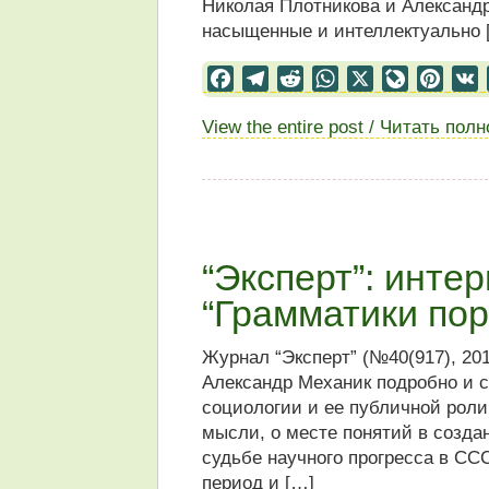
Николая Плотникова и Александ
насыщенные и интеллектуально 
Facebook
Telegram
Reddit
WhatsApp
X
LiveJourn
Pinter
View the entire post / Читать пол
“Эксперт”: инте
“Грамматики пор
Журнал “Эксперт” (№40(917), 20
Александр Механик подробно и 
социологии и ее публичной роли
мысли, о месте понятий в созда
судьбе научного прогресса в СС
период и […]