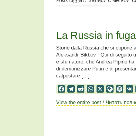
La Russia in fuga
Storie dalla Russia che si oppone a
Aleksandr Bikbov Qui di seguito un 
e sfumature, che Andrea Pipino ha r
di demonizzare Putin e di presenta
calpestare […]
Facebook
Telegram
Reddit
WhatsApp
X
LiveJourn
Pinter
View the entire post / Читать пол