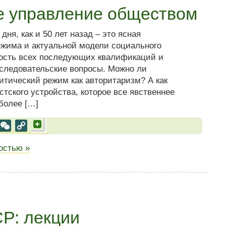
 управление обществом
ня, как и 50 лет назад – это ясная
ежима и актуальной модели социального
ность всех последующих квалификаций и
сследовательские вопросы. Можно ли
итический режим как авторитаризм? А как
тского устройства, которое все явственнее
 более […]
al
est
VK
WeChat
Copy
Link
ностью »
Р: лекции