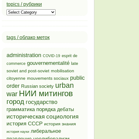
topics / рубрики
topics
/
рубрики
tags / облако меток
administration
esprit de
COVID-19
gouvernementalité
late
commerce
soviet and post-soviet
mobilisation
public
mouvements sociaux
citoyenne
urban
order
Russian society
НИИ митингов
war
город
государство
грамматика порядка
дебаты
историческая социология
история СССР
история знания
либеральное
история науки
неолиберализм
правление