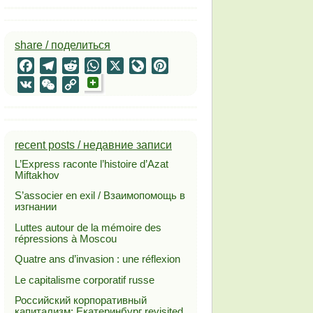
share / поделиться
Facebook
Telegram
Reddit
WhatsApp
X
LiveJournal
Pinterest
VK
WeChat
Copy
Link
recent posts / недавние записи
L’Express raconte l’histoire d’Azat
Miftakhov
S’associer en exil / Взаимопомощь в
изгнании
Luttes autour de la mémoire des
répressions à Moscou
Quatre ans d’invasion : une réflexion
Le capitalisme corporatif russe
Российский корпоративный
капитализм: Екатеринбург revisited