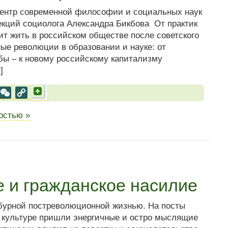
ентр современной философии и социальных наук
екций социолога Александра Бикбова От практик
ит жить в российском обществе после советского
ые революции в образовании и науке: от
бы – к новому российскому капитализму
]
al
est
VK
WeChat
Copy
Link
ностью »
е и гражданское насилие
бурной постреволюционной жизнью. На посты
 культуре пришли энергичные и остро мыслящие