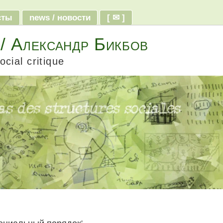
ксты
news / новости
[ ✉ ]
 / Александр Бикбов
ocial critique
'социальный порядок'