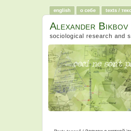
english
о себе
texts / те
Alexander Bikbov
sociological research and s
Posts tagged / Записи с меткой 