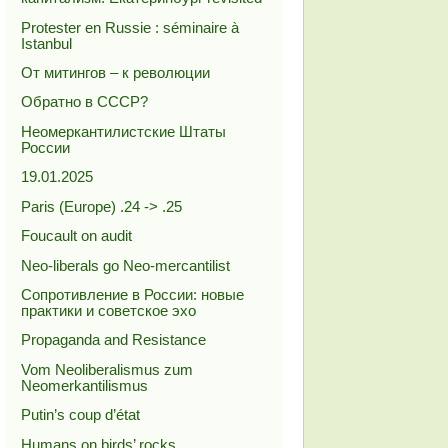
Protester en Russie : séminaire à
Istanbul
От митингов – к революции
Обратно в СССР?
Неомеркантилистские Штаты
России
19.01.2025
Paris (Europe) .24 -> .25
Foucault on audit
Neo-liberals go Neo-mercantilist
Сопротивление в России: новые
практики и советское эхо
Propaganda and Resistance
Vom Neoliberalismus zum
Neomerkantilismus
Putin’s coup d’état
Humans on birds’ rocks