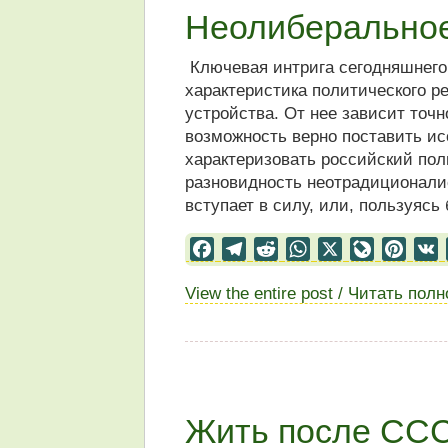
Неолиберальное
Ключевая интрига сегодняшнего д
характеристика политического р
устройства. От нее зависит точ
возможность верно поставить и
характеризовать российский пол
разновидность неотрадиционалис
вступает в силу, или, пользуясь
Facebook
Telegram
Reddit
WhatsApp
X
LiveJourn
Pinter
View the entire post / Читать пол
Жить после ССС