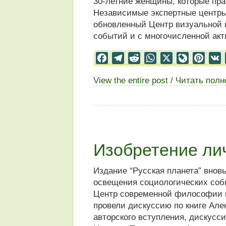
30-летние женщины, которые пра
Независимые экспертные центры
обновленный Центр визуальной к
событий и с многочисленной акт
Facebook
Telegram
Reddit
WhatsApp
X
LiveJourn
Pinter
View the entire post / Читать пол
Изобретение ли
Издание “Русская планета” внов
освещения социологических собы
Центр современной философии 
провели дискуссию по книге Але
авторского вступления, дискус