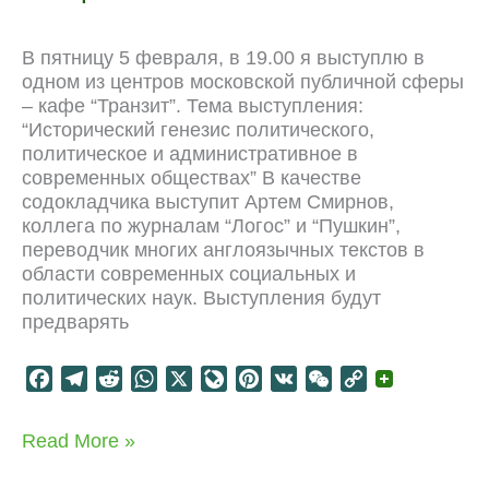
n
t
a
В пятницу 5 февраля, в 19.00 я выступлю в
l
одном из центров московской публичной сферы
– кафе “Транзит”. Тема выступления:
“Исторический генезис политического,
политическое и административное в
современных обществах” В качестве
содокладчика выступит Артем Смирнов,
коллега по журналам “Логос” и “Пушкин”,
переводчик многих англоязычных текстов в
области современных социальных и
политических наук. Выступления будут
предварять
F
T
R
W
X
L
P
V
W
C
a
e
e
h
i
i
K
e
o
c
l
d
a
v
n
C
p
Политика/
Read More »
e
e
d
t
e
t
h
y
администрирование:
b
g
i
s
J
e
a
L
история