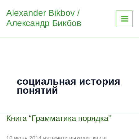
Skip
Alexander Bikbov /
to
Александр Бикбов
content
социальная история
понятий
Книга “Грамматика порядка”
10 июня 2014 из печати выходит книга