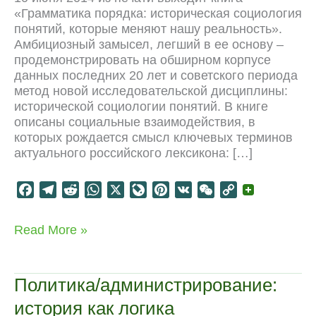
«Грамматика порядка: историческая социология
понятий, которые меняют нашу реальность».
Амбициозный замысел, легший в ее основу –
продемонстрировать на обширном корпусе
данных последних 20 лет и советского периода
метод новой исследовательской дисциплины:
исторической социологии понятий. В книге
описаны социальные взаимодействия, в
которых рождается смысл ключевых терминов
актуального российского лексикона: […]
F
T
R
W
X
L
P
V
W
C
a
e
e
h
i
i
K
e
o
c
l
d
a
v
n
C
p
Книга
Read More »
e
e
d
t
e
t
h
y
“Грамматика
b
g
i
s
J
e
a
L
порядка”
o
r
t
A
o
r
t
i
Политика/администрирование:
o
a
p
u
e
n
история как логика
k
m
p
r
s
k