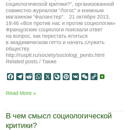
социологической критики?”, организованной
совместно журналом “Логос” и книжным
магазином “Фаланстер”. 21 октября 2013,
19:46 «Все против нас и против социологии»
Французские социологи поискали ответ
на вопрос, как перестать ютиться
в академическом гетто и начать служить
обществу
http://rusplt.ru/society/sociologi_pento.html
Related posts / Также
F
T
R
W
X
L
P
V
W
C
a
e
e
h
i
i
K
e
o
c
l
d
a
v
n
C
p
Критическая
Read More »
e
e
d
t
e
t
h
y
социология
b
g
i
s
J
e
a
L
o
r
t
A
o
r
t
i
В чем смысл социологической
o
a
p
u
e
n
критики?
k
m
p
r
s
k