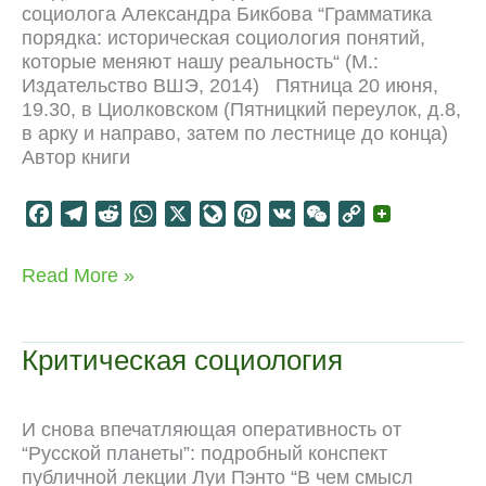
социолога Александра Бикбова “Грамматика
порядка: историческая социология понятий,
которые меняют нашу реальность“ (М.:
Издательство ВШЭ, 2014) Пятница 20 июня,
19.30, в Циолковском (Пятницкий переулок, д.8,
в арку и направо, затем по лестнице до конца)
Автор книги
F
T
R
W
X
L
P
V
W
C
a
e
e
h
i
i
K
e
o
c
l
d
a
v
n
C
p
Дискуссия:
Read More »
e
e
d
t
e
t
h
y
позднесоветское
b
g
i
s
J
e
a
L
в
o
r
t
A
o
r
t
i
книге
Критическая социология
“Грамматика
o
a
p
u
e
n
порядка”
k
m
p
r
s
k
n
t
И снова впечатляющая оперативность от
a
“Русской планеты”: подробный конспект
l
публичной лекции Луи Пэнто “В чем смысл