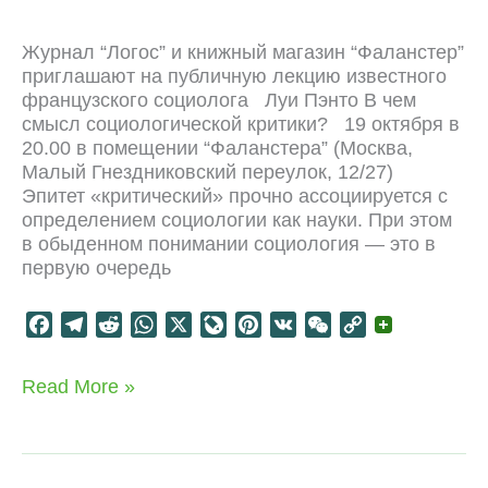
n
t
a
Журнал “Логос” и книжный магазин “Фаланстер”
l
приглашают на публичную лекцию известного
французского социолога Луи Пэнто В чем
смысл социологической критики? 19 октября в
20.00 в помещении “Фаланстера” (Москва,
Малый Гнездниковский переулок, 12/27)
Эпитет «критический» прочно ассоциируется с
определением социологии как науки. При этом
в обыденном понимании социология — это в
первую очередь
F
T
R
W
X
L
P
V
W
C
a
e
e
h
i
i
K
e
o
c
l
d
a
v
n
C
p
В
Read More »
e
e
d
t
e
t
h
y
чем
b
g
i
s
J
e
a
L
смысл
o
r
t
A
o
r
t
i
социологической
критики?
o
a
p
u
e
n