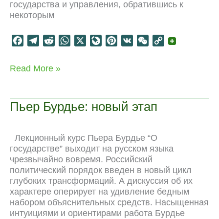
государства и управления, обратившись к
некоторым
F
T
R
W
X
L
P
V
W
C
a
e
e
h
i
i
K
e
o
c
l
d
a
v
n
C
p
Иллюзия
Read More »
e
e
d
t
e
t
h
y
государства,
b
g
i
s
J
e
a
L
процветание
o
r
t
A
o
r
t
i
и
Пьер Бурдье: новый этап
коррупция
o
a
p
u
e
n
k
m
p
r
s
k
n
t
Лекционный курс Пьера Бурдье “О
a
государстве” выходит на русском языка
l
чрезвычайно вовремя. Российский
политический порядок введен в новый цикл
глубоких трансформаций. А дискуссия об их
характере оперирует на удивление бедным
набором объяснительных средств. Насыщенная
интуициями и ориентирами работа Бурдье