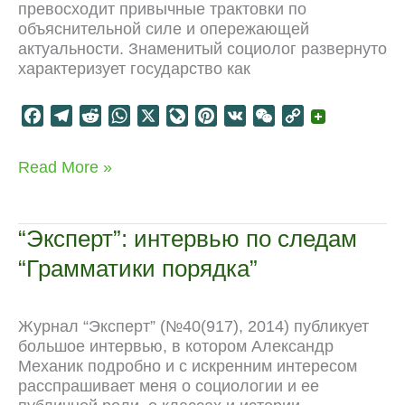
превосходит привычные трактовки по
объяснительной силе и опережающей
актуальности. Знаменитый социолог развернуто
характеризует государство как
F
T
R
W
X
L
P
V
W
C
a
e
e
h
i
i
K
e
o
c
l
d
a
v
n
C
p
Пьер
Read More »
e
e
d
t
e
t
h
y
Бурдье:
b
g
i
s
J
e
a
L
новый
o
r
t
A
o
r
t
i
этап
“Эксперт”: интервью по следам
o
a
p
u
e
n
“Грамматики порядка”
k
m
p
r
s
k
n
t
a
Журнал “Эксперт” (№40(917), 2014) публикует
l
большое интервью, в котором Александр
Механик подробно и с искренним интересом
расспрашивает меня о социологии и ее