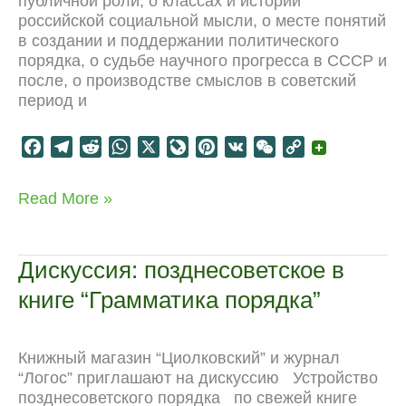
публичной роли, о классах и истории
российской социальной мысли, о месте понятий
в создании и поддержании политического
порядка, о судьбе научного прогресса в СССР и
после, о производстве смыслов в советский
период и
F
T
R
W
X
L
P
V
W
C
a
e
e
h
i
i
K
e
o
c
l
d
a
v
n
C
p
“Эксперт”:
Read More »
e
e
d
t
e
t
h
y
интервью
b
g
i
s
J
e
a
L
по
o
r
t
A
o
r
t
i
следам
Дискуссия: позднесоветское в
“Грамматики
o
a
p
u
e
n
книге “Грамматика порядка”
порядка”
k
m
p
r
s
k
n
t
a
Книжный магазин “Циолковский” и журнал
l
“Логос” приглашают на дискуссию Устройство
позднесоветского порядка по свежей книге