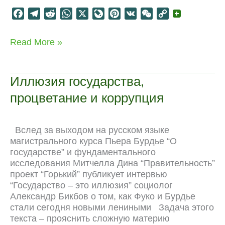
F
T
R
W
X
L
P
V
W
C
a
e
e
h
i
i
K
e
o
c
l
d
a
v
n
C
p
Два
Read More »
e
e
d
t
e
t
h
y
методологических
b
g
i
s
J
e
a
L
воркшопа
o
r
t
A
o
r
t
i
Иллюзия государства,
o
a
p
u
e
n
процветание и коррупция
k
m
p
r
s
k
n
t
a
Вслед за выходом на русском языке
l
магистрального курса Пьера Бурдье “О
государстве” и фундаментального
исследования Митчелла Дина “Правительность”
проект “Горький” публикует интервью
“Государство – это иллюзия” социолог
Александр Бикбов о том, как Фуко и Бурдье
стали сегодня новыми лениными Задача этого
текста – прояснить сложную материю