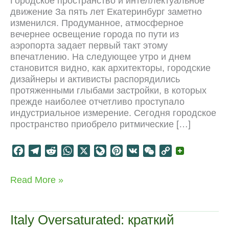
Городское пространство и интеллектуальное
движение За пять лет Екатеринбург заметно
изменился. Продуманное, атмосферное
вечернее освещение города по пути из
аэропорта задает первый такт этому
впечатлению. На следующее утро и днем
становится видно, как архитекторы, городские
дизайнеры и активисты распорядились
протяженными глыбами застройки, в которых
прежде наиболее отчетливо проступало
индустриальное измерение. Сегодня городское
пространство приобрело ритмические […]
F
T
R
W
X
L
P
V
W
C
a
e
e
h
i
i
K
e
o
c
l
d
a
v
n
C
p
Екатеринбург:
Read More »
e
e
d
t
e
t
h
y
перепроизводство
b
g
i
s
J
e
a
L
городского
o
r
t
A
o
r
t
i
пространства
Italy Oversaturated: краткий
o
a
p
u
e
n