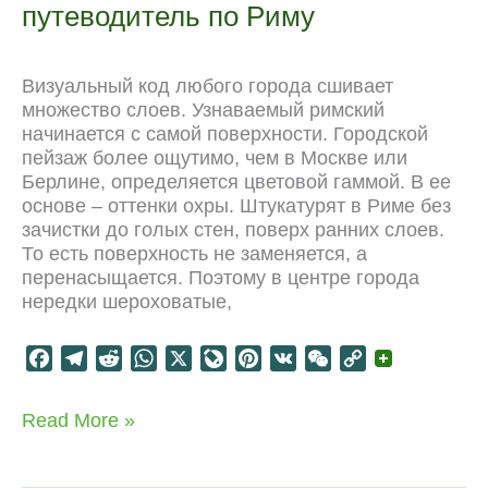
путеводитель по Риму
k
m
p
r
s
k
n
t
a
Визуальный код любого города cшивает
l
множество слоев. Узнаваемый римский
начинается с самой поверхности. Городской
пейзаж более ощутимо, чем в Москве или
Берлине, определяется цветовой гаммой. В ее
основе – оттенки охры. Штукатурят в Риме без
зачистки до голых стен, поверх ранних слоев.
То есть поверхность не заменяется, а
перенасыщается. Поэтому в центре города
нередки шероховатые,
F
T
R
W
X
L
P
V
W
C
a
e
e
h
i
i
K
e
o
c
l
d
a
v
n
C
p
Italy
Read More »
e
e
d
t
e
t
h
y
Oversaturated:
b
g
i
s
J
e
a
L
краткий