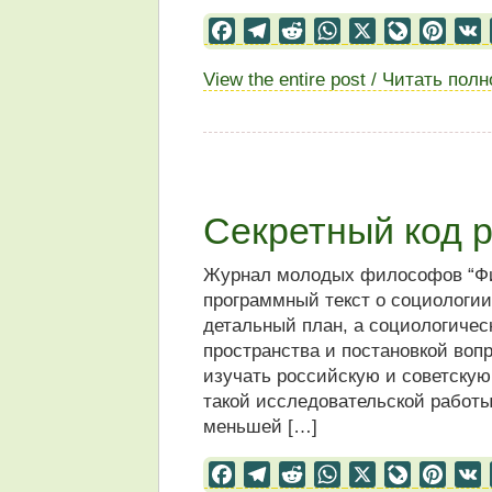
Facebook
Telegram
Reddit
WhatsApp
X
LiveJourn
Pinter
View the entire post / Читать пол
Секретный код 
Журнал молодых философов “Фин
программный текст о социологии
детальный план, а социологичес
пространства и постановкой воп
изучать российскую и советскую
такой исследовательской работы
меньшей […]
Facebook
Telegram
Reddit
WhatsApp
X
LiveJourn
Pinter