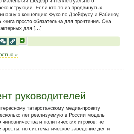
то маленький шедевр интеллектуального
еконструкции. Если кто-то из продвинутых
линарную концепцию Фуко по Дрейфусу и Рабиноу,
а книга просто обязательна для прочтения. Она
рактерных для […]
al
est
VK
WeChat
Copy
Link
ностью »
нт руководителей
тересному татарстанскому медиа-проекту
несколько лет реализуемую в России модель
 чиновничества и политических игроков: не
 аресты, но систематическое заведение дел и