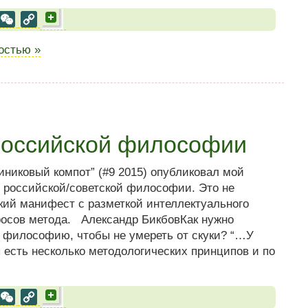
al
est
VK
WeChat
Copy
Link
ностью »
российской философии
иковый компот” (#9 2015) опубликовал мой
 российской/советской философии. Это не
кий манифест с разметкой интеллектуального
росов метода. Александр БикбовКак нужно
 философию, чтобы не умереть от скуки? “…У
 есть несколько методологических принципов и по
al
est
VK
WeChat
Copy