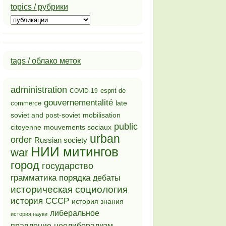
topics / рубрики
topics
/
рубрики
tags / облако меток
administration
esprit de
COVID-19
gouvernementalité
late
commerce
soviet and post-soviet
mobilisation
public
mouvements sociaux
citoyenne
urban
order
Russian society
НИИ митингов
war
город
государство
грамматика порядка
дебаты
историческая социология
история СССР
история знания
либеральное
история науки
неолиберализм
правление