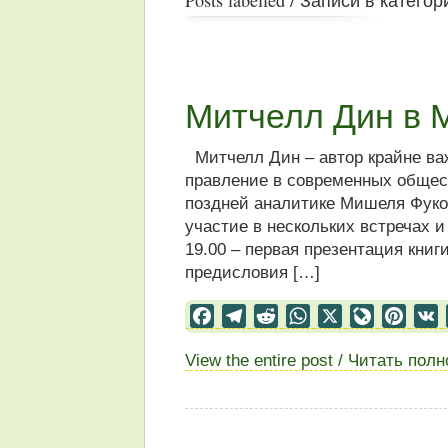
Митчелл Дин в 
Митчелл Дин – автор крайне важ
правление в современных общест
поздней аналитике Мишеля Фуко
участие в нескольких встречах 
19.00 – первая презентация книг
предисловия […]
Facebook
Telegram
Reddit
WhatsApp
X
LiveJourn
Pinter
View the entire post / Читать пол