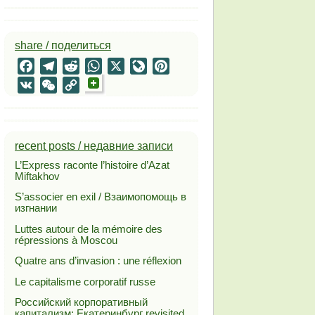
share / поделиться
Facebook
Telegram
Reddit
WhatsApp
X
LiveJournal
Pinterest
VK
WeChat
Copy
Link
recent posts / недавние записи
L’Express raconte l’histoire d’Azat
Miftakhov
S’associer en exil / Взаимопомощь в
изгнании
Luttes autour de la mémoire des
répressions à Moscou
Quatre ans d’invasion : une réflexion
Le capitalisme corporatif russe
Российский корпоративный
капитализм: Екатеринбург revisited