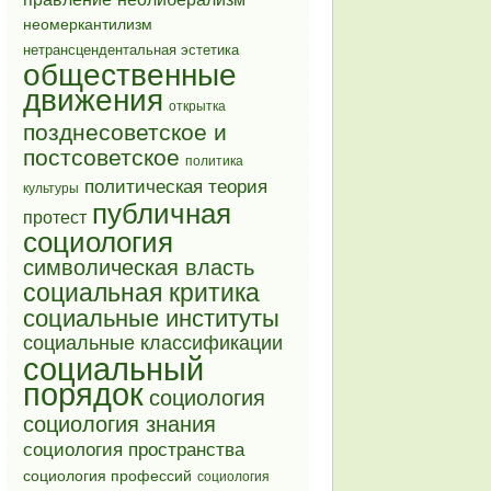
неомеркантилизм
нетрансцендентальная эстетика
общественные
движения
открытка
позднесоветское и
постсоветское
политика
политическая теория
культуры
публичная
протест
социология
символическая власть
социальная критика
социальные институты
социальные классификации
социальный
порядок
социология
социология знания
социология пространства
социология профессий
социология