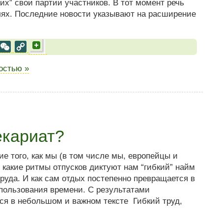
х” свои партии участников. В тот момент речь
лях. Последние новости указывают на расширение
al
est
VK
WeChat
Copy
Link
ностью »
екариат?
ие того, как мы (в том числе мы, европейцы и
 какие ритмы отпусков диктуют нам “гибкий” найм
руда. И как сам отдых постепенно превращается в
пользования времени. С результатами
ся в небольшом и важном тексте Гибкий труд,