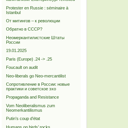
Protester en Russie : séminaire à
Istanbul
От митингов – к революции
Обратно в СССР?
Неомеркантилистские Штаты
России
19.01.2025
Paris (Europe) .24 -> .25
Foucault on audit
Neo-liberals go Neo-mercantilist
Сопротивление в России: новые
практики и советское эхо
Propaganda and Resistance
Vom Neoliberalismus zum
Neomerkantilismus
Putin’s coup d’état
Humans on birds’ rocks