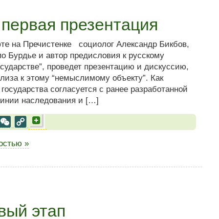
: первая презентация
фте на Пречистенке социолог Александр Бикбов,
о Бурдье и автор предисловия к русскому
осударстве”, проведет презентацию и дискуссию,
иза к этому “немыслимому объекту”. Как
осударства согласуется с ранее разработанной
инии наследования и […]
al
est
VK
WeChat
Copy
Link
ностью »
вый этап