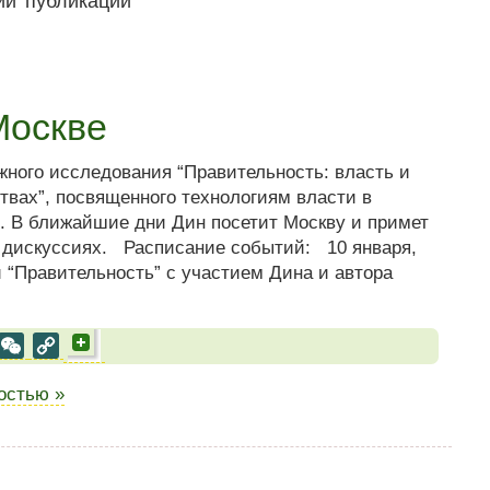
Москве
ного исследования “Правительность: власть и
вах”, посвященного технологиям власти в
. В ближайшие дни Дин посетит Москву и примет
и дискуссиях. Расписание событий: 10 января,
и “Правительность” с участием Дина и автора
al
est
VK
WeChat
Copy
Link
ностью »