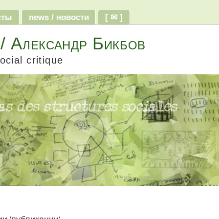
ксты
news / новости
[ ✉ ]
 / Александр Бикбов
ocial critique
рии 'публикации'