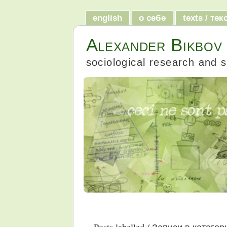
english
о себе
texts / те
Alexander Bikbov
sociological research and s
Posts labelled / Записи в катего