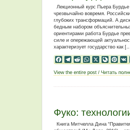
Лекционный курс Пьера Бурдье “
чрезвычайно вовремя. Российски
глубоких трансформаций. А диск
бедным набором объяснительны
ориентирами работа Бурдье пре
силе и опережающей актуальнос
характеризует государство как [
Facebook
Telegram
Reddit
WhatsApp
X
LiveJourn
Pinter
View the entire post / Читать пол
Фуко: технолог
Книга Митчелла Дина “Правител