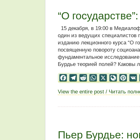
“О государстве”
15 декабря, в 19:00 в Медиало
один из ведущих специалистов п
изданию лекционного курса “О г
посвященную повороту социоанал
фундаментальное исследование г
Бурдье теорией полей? Каковы л
Facebook
Telegram
Reddit
WhatsApp
X
LiveJourn
Pinter
View the entire post / Читать пол
Пьер Бурдье: но