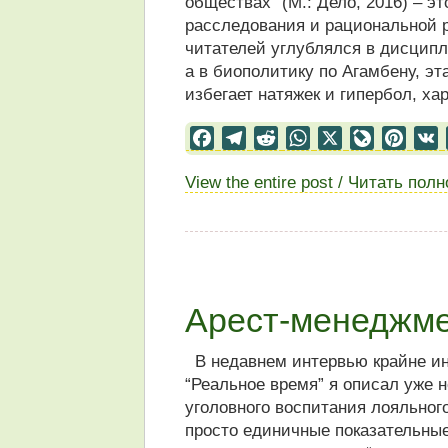
обществах” (М.: Дело, 2016) – э
расследования и рациональной р
читателей углублялся в дисцип
а в биополитику по Агамбену, эт
избегает натяжек и гипербол, ха
Facebook
Telegram
Reddit
WhatsApp
X
LiveJourn
Pinter
View the entire post / Читать пол
Арест-менеджме
В недавнем интервью крайне ин
“Реальное время” я описал уже 
уголовного воспитания лояльного
просто единичные показательные