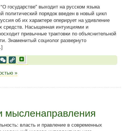
О государстве” выходит на русском языка
й политический порядок введен в новый цикл
уссия об их характере оперирует на удивление
х средств. Насыщенная интуициями и
восходит привычные трактовки по объяснительной
ти. Знаменитый социолог развернуто
…]
al
est
VK
WeChat
Copy
Link
ностью »
ии мысленаправления
ьность: власть и правление в современных