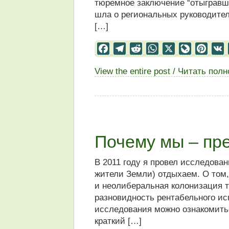
тюремное заключение “отыгравши
шла о региональных руководите
[…]
Facebook
Telegram
Reddit
WhatsApp
X
LiveJourn
Pinter
View the entire post / Читать пол
Почему мы – пр
В 2011 году я провел исследован
жители Земли) отдыхаем. О том,
и неолиберальная колонизация т
разновидность рентабельного ис
исследования можно ознакомить
краткий […]